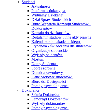
Studenci
Aktualności
Platforma edukacyjna
Wirtualny Dziekanat
Dział Spraw Studenckich
Biuro Wsparcia Rozwoju Studentów i
Doktorantów
Kontakt do dziekanatów
Regulamin studiów i inne akty prawne
Kalendarz roku akademickiego
Stypendia - świadczenia dla studentów
Organizacje studenckie
Wyjazdy studentów
Mostum
Domy Studenta
Sport i zdrowie
Doradca zawodowy
Dane osobowe studentów
Biuro ds. Dostępności
Porady psychologiczne
Doktoranci
Szkoła Doktorska
Samorząd Doktorantów
Wyjazdy doktorantów
Porady psychologiczne