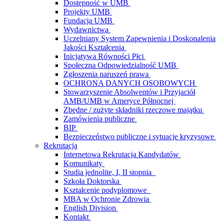
Dostępność w UMB
Projekty UMB
Fundacja UMB
Wydawnictwa
Uczelniany System Zapewnienia i Doskonalenia
Jakości Kształcenia
Inicjatywa Równości Płci
Społeczna Odpowiedzialność UMB
Zgłoszenia naruszeń prawa
OCHRONA DANYCH OSOBOWYCH
Stowarzyszenie Absolwentów i Przyjaciół
AMB/UMB w Ameryce Północnej
Zbędne / zużyte składniki rzeczowe majątku
Zamówienia publiczne
BIP
Bezpieczeństwo publiczne i sytuacje kryzysowe
Rekrutacja
Internetowa Rekrutacja Kandydatów
Komunikaty
Studia jednolite, I, II stopnia
Szkoła Doktorska
Kształcenie podyplomowe
MBA w Ochronie Zdrowia
English Division
Kontakt