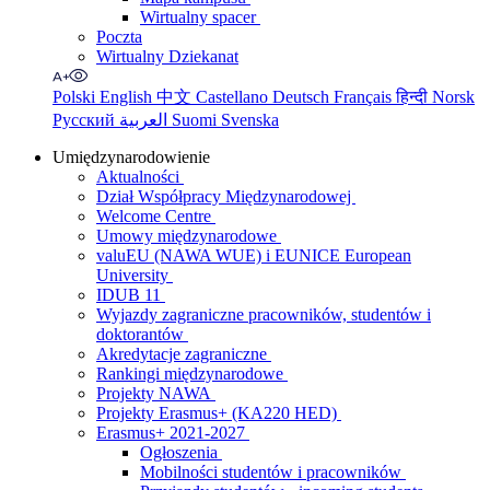
Wirtualny spacer
Poczta
Wirtualny Dziekanat
Polski
English
中文
Castellano
Deutsch
Français
हिन्दी
Norsk
Русский
العربية
Suomi
Svenska
Umiędzynarodowienie
Aktualności
Dział Współpracy Międzynarodowej
Welcome Centre
Umowy międzynarodowe
valuEU (NAWA WUE) i EUNICE European
University
IDUB 11
Wyjazdy zagraniczne pracowników, studentów i
doktorantów
Akredytacje zagraniczne
Rankingi międzynarodowe
Projekty NAWA
Projekty Erasmus+ (KA220 HED)
Erasmus+ 2021-2027
Ogłoszenia
Mobilności studentów i pracowników