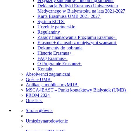
Przyjazdy studentów - incoming students
Deklaracja Polityki Erasmusa Uniwersytetu
Medycznego w Białymstoku na lata 2021-2027
Karta Erasmusa UMB 2021-2027
System ECTS
Uczelnie partnerskie
Regulaminy
Zasady finansowania Programu Erasmus+
Erasmus+ dla osób z mniejszymi szansami
Dokumenty do pobrania
Historie Erasmus+
FAQ Erasmus+
O Programie Erasmus+
Kontakt
Absolwenci zagraniczni
Goście UMB
Aplikacja mobilna myMUB
MSCA4EAST – Punkt kontaktowy Białystok (UMB)
PROM 2024
OneTick
Strona główna
Umiędzynarodowienie