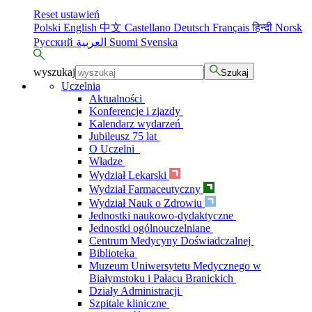
Reset ustawień
Polski
English
中文
Castellano
Deutsch
Français
हिन्दी
Norsk
Русский
العربية
Suomi
Svenska
wyszukaj
Szukaj
Uczelnia
Aktualności
Konferencje i zjazdy
Kalendarz wydarzeń
Jubileusz 75 lat
O Uczelni
Władze
Wydział Lekarski
Wydział Farmaceutyczny
Wydział Nauk o Zdrowiu
Jednostki naukowo-dydaktyczne
Jednostki ogólnouczelniane
Centrum Medycyny Doświadczalnej
Biblioteka
Muzeum Uniwersytetu Medycznego w
Białymstoku i Pałacu Branickich
Działy Administracji
Szpitale kliniczne