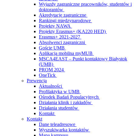
Wyjazdy zagraniczne pracowników, studentów i
doktorantów
Akredytacje zagraniczne
Rankingi międzynarodowe
Projekty NAWA
Projekty Erasmus+ (KA220 HED)
Erasmus+ 2021-2027
Absolwenci zagraniczni
Goście UMB
Aplikacja mobilna myMUB
MSCA4EAST – Punkt kontaktowy Białystok
(UMB)
PROM 2024
OneTick
Prewencja
Aktualności
Profilaktyka w UMB
Ośrodek Badań Populacyjnych
Działania klinik i zakładów
Działania studentów
Kontakt
Kontakt
Dane teleadresowe
Wyszukiwarka kontaktów
Mapa kampusu