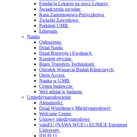
Fundacja Lekarze na rzecz Lekarzy
Świadczenia socjalne
Kasa Zapomogowo-Pożyczkowa
Związki Zawodowe
Parkingi UMB
Eduroam
Nauka
Ogłoszenia
Dział Nauki
Dział Rozwoju i Ewaluacji
Komisje etyczne
Biuro Transferu Technologii
Ośrodek Wsparcia Badań Klinicznych
Open Access
Nauka w UMB
Centra badawcze
Weź udział w badaniu
Umiędzynarodowienie
Aktualności
Dział Współpracy Międzynarodowej
Welcome Centre
Umowy międzynarodowe
valuEU (NAWA WUE) i EUNICE European
University
IDUB 11