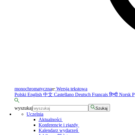
monochromatyczna
Wersja tekstowa
Polski
English
中文
Castellano
Deutsch
Français
हिन्दी
Norsk
Р
wyszukaj
Szukaj
Uczelnia
Aktualności
Konferencje i zjazdy
Kalendarz wydarzeń