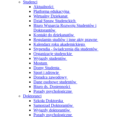
Studenci
Aktualności
Platforma edukacyjna
Wirtualny Dziekanat
Dział Spraw Studenckich
Biuro Wsparcia Rozwoju Studentów i
Doktorantów
Kontakt do dziekanatów
Regulamin studiów i inne akty prawne
Kalendarz roku akademickiego
Stypendia - świadczenia dla studentów
Organizacje studenckie
Wyjazdy studentów
Mostum
Domy Studenta
Sport i zdrowie
Doradca zawodowy
Dane osobowe studentów
Biuro ds. Dostępności
Porady psychologiczne
Doktoranci
Szkoła Doktorska
Samorząd Doktorantów
Wyjazdy doktorantów
Porady psychologiczne