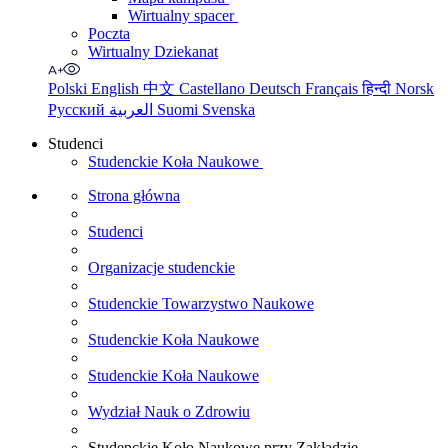
Wirtualny spacer
Poczta
Wirtualny Dziekanat
Polski
English
中文
Castellano
Deutsch
Français
हिन्दी
Norsk
Русский
العربية
Suomi
Svenska
Studenci
Studenckie Koła Naukowe
Strona główna
Studenci
Organizacje studenckie
Studenckie Towarzystwo Naukowe
Studenckie Koła Naukowe
Studenckie Koła Naukowe
Wydział Nauk o Zdrowiu
Studenckie Koło Naukowe przy Zakładzie