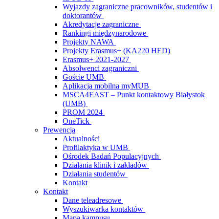
Wyjazdy zagraniczne pracowników, studentów i
doktorantów
Akredytacje zagraniczne
Rankingi międzynarodowe
Projekty NAWA
Projekty Erasmus+ (KA220 HED)
Erasmus+ 2021-2027
Absolwenci zagraniczni
Goście UMB
Aplikacja mobilna myMUB
MSCA4EAST – Punkt kontaktowy Białystok
(UMB)
PROM 2024
OneTick
Prewencja
Aktualności
Profilaktyka w UMB
Ośrodek Badań Populacyjnych
Działania klinik i zakładów
Działania studentów
Kontakt
Kontakt
Dane teleadresowe
Wyszukiwarka kontaktów
Mapa kampusu