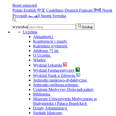
Reset ustawień
Polski
English
中文
Castellano
Deutsch
Français
हिन्दी
Norsk
Русский
العربية
Suomi
Svenska
wyszukaj
Szukaj
Uczelnia
Aktualności
Konferencje i zjazdy
Kalendarz wydarzeń
Jubileusz 75 lat
O Uczelni
Władze
Wydział Lekarski
Wydział Farmaceutyczny
Wydział Nauk o Zdrowiu
Jednostki naukowo-dydaktyczne
Jednostki ogólnouczelniane
Centrum Medycyny Doświadczalnej
Biblioteka
Muzeum Uniwersytetu Medycznego w
Białymstoku i Pałacu Branickich
Działy Administracji
Szpitale kliniczne