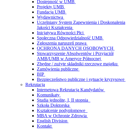
Dostępność w UMB
Projekty UMB
Fundacja UMB
Wydawnictwa
Uczelniany System Zapewnienia i Doskonalenia
Jakości Kształcenia
Inicjatywa Równości Płci
Społeczna Odpowiedzialność UMB
Zgłoszenia naruszeń prawa
OCHRONA DANYCH OSOBOWYCH
Stowarzyszenie Absolwentów i Przyjaciół
AMB/UMB w Ameryce Północnej
Zbędne / zużyte składniki rzeczowe majątku
Zamówienia publiczne
BIP
Bezpieczeństwo publiczne i sytuacje kryzysowe
Rekrutacja
Internetowa Rekrutacja Kandydatów
Komunikaty
Studia jednolite, I, II stopnia
Szkoła Doktorska
Kształcenie podyplomowe
MBA w Ochronie Zdrowia
English Division
Kontakt