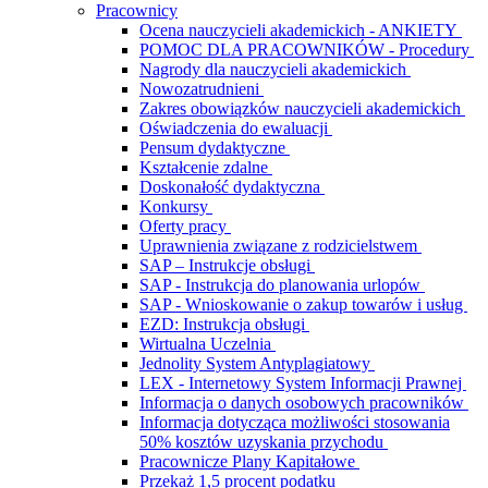
Pracownicy
Ocena nauczycieli akademickich - ANKIETY
POMOC DLA PRACOWNIKÓW - Procedury
Nagrody dla nauczycieli akademickich
Nowozatrudnieni
Zakres obowiązków nauczycieli akademickich
Oświadczenia do ewaluacji
Pensum dydaktyczne
Kształcenie zdalne
Doskonałość dydaktyczna
Konkursy
Oferty pracy
Uprawnienia związane z rodzicielstwem
SAP – Instrukcje obsługi
SAP - Instrukcja do planowania urlopów
SAP - Wnioskowanie o zakup towarów i usług
EZD: Instrukcja obsługi
Wirtualna Uczelnia
Jednolity System Antyplagiatowy
LEX - Internetowy System Informacji Prawnej
Informacja o danych osobowych pracowników
Informacja dotycząca możliwości stosowania
50% kosztów uzyskania przychodu
Pracownicze Plany Kapitałowe
Przekaż 1,5 procent podatku