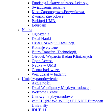
Fundacja Lekarze na rzecz Lekarzy
Świadczenia socjalne
Kasa Zapomogowo-Pożyczkowa
Związki Zawodowe
Parkingi UMB
Eduroam
Nauka
Ogłoszenia
Dział Nauki
Dział Rozwoju i Ewaluacji
Komisje etyczne
Biuro Transferu Technologii
Ośrodek Wsparcia Badań Klinicznych
Open Access
Nauka w UMB
Centra badawcze
Weź udział w badaniu
Umiędzynarodowienie
Aktualności
Dział Współpracy Międzynarodowej
Welcome Centre
Umowy międzynarodowe
valuEU (NAWA WUE) i EUNICE European
University
IDUB 11