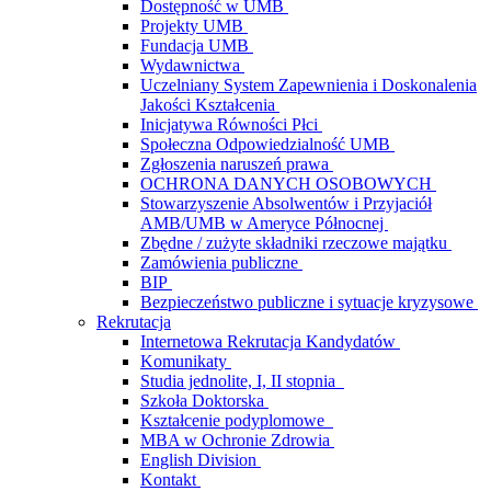
Dostępność w UMB
Projekty UMB
Fundacja UMB
Wydawnictwa
Uczelniany System Zapewnienia i Doskonalenia
Jakości Kształcenia
Inicjatywa Równości Płci
Społeczna Odpowiedzialność UMB
Zgłoszenia naruszeń prawa
OCHRONA DANYCH OSOBOWYCH
Stowarzyszenie Absolwentów i Przyjaciół
AMB/UMB w Ameryce Północnej
Zbędne / zużyte składniki rzeczowe majątku
Zamówienia publiczne
BIP
Bezpieczeństwo publiczne i sytuacje kryzysowe
Rekrutacja
Internetowa Rekrutacja Kandydatów
Komunikaty
Studia jednolite, I, II stopnia
Szkoła Doktorska
Kształcenie podyplomowe
MBA w Ochronie Zdrowia
English Division
Kontakt