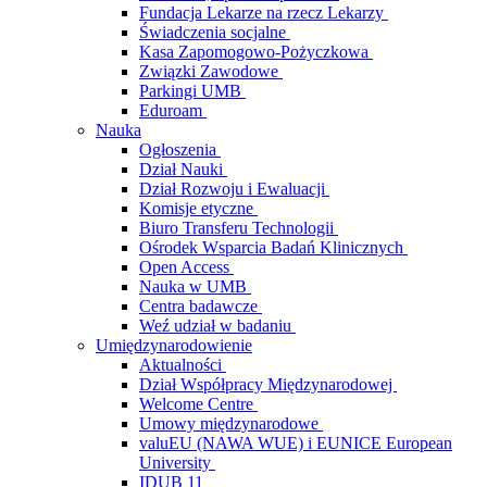
Fundacja Lekarze na rzecz Lekarzy
Świadczenia socjalne
Kasa Zapomogowo-Pożyczkowa
Związki Zawodowe
Parkingi UMB
Eduroam
Nauka
Ogłoszenia
Dział Nauki
Dział Rozwoju i Ewaluacji
Komisje etyczne
Biuro Transferu Technologii
Ośrodek Wsparcia Badań Klinicznych
Open Access
Nauka w UMB
Centra badawcze
Weź udział w badaniu
Umiędzynarodowienie
Aktualności
Dział Współpracy Międzynarodowej
Welcome Centre
Umowy międzynarodowe
valuEU (NAWA WUE) i EUNICE European
University
IDUB 11