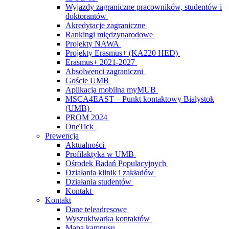
Wyjazdy zagraniczne pracowników, studentów i
doktorantów
Akredytacje zagraniczne
Rankingi międzynarodowe
Projekty NAWA
Projekty Erasmus+ (KA220 HED)
Erasmus+ 2021-2027
Absolwenci zagraniczni
Goście UMB
Aplikacja mobilna myMUB
MSCA4EAST – Punkt kontaktowy Białystok
(UMB)
PROM 2024
OneTick
Prewencja
Aktualności
Profilaktyka w UMB
Ośrodek Badań Populacyjnych
Działania klinik i zakładów
Działania studentów
Kontakt
Kontakt
Dane teleadresowe
Wyszukiwarka kontaktów
Mapa kampusu