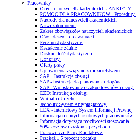
Pracownicy
Ocena nauczycieli akademickich - ANKIETY
POMOC DLA PRACOWNIKÓW - Procedury
Nagrody dla nauczycieli akademickich
Nowozatrudnieni
Zakres obowiązków nauczycieli akademickich
Oświadczenia do ewaluacji
Pensum dydaktyczne
Kształcenie zdalne
Doskonałość dydaktyczna
Konkursy
Oferty pracy
Uprawnienia związane z rodzicielstwem
SAP – Instrukcje obsługi
SAP - Instrukcja do planowania urlopów
SAP - Wnioskowanie o zakup towarów i usług
EZD: Instrukcja obsługi
Wirtualna Uczelnia
Jednolity System Antyplagiatowy
LEX - Internetowy System Informacji Prawnej
Informacja o danych osobowych pracowników
Informacja dotycząca możliwości stosowania
50% kosztów uzyskania przychodu
Pracownicze Plany Kapitałowe
Przekaż 1,5 procent podatku