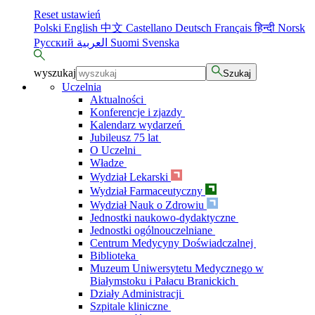
Reset ustawień
Polski
English
中文
Castellano
Deutsch
Français
हिन्दी
Norsk
Русский
العربية
Suomi
Svenska
wyszukaj
Szukaj
Uczelnia
Aktualności
Konferencje i zjazdy
Kalendarz wydarzeń
Jubileusz 75 lat
O Uczelni
Władze
Wydział Lekarski
Wydział Farmaceutyczny
Wydział Nauk o Zdrowiu
Jednostki naukowo-dydaktyczne
Jednostki ogólnouczelniane
Centrum Medycyny Doświadczalnej
Biblioteka
Muzeum Uniwersytetu Medycznego w
Białymstoku i Pałacu Branickich
Działy Administracji
Szpitale kliniczne