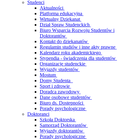
Studenci
Aktualności
Platforma edukacyjna
Wirtualny Dziekanat
Dział Spraw Studenckich
Biuro Wsparcia Rozwoju Studentów i
Doktorantów
Kontakt do dziekanatów
Regulamin studiów i inne akty prawne
Kalendarz roku akademickiego
Stypendia - świadczenia dla studentów
Organizacje studenckie
Wyjazdy studentów
Mostum
Domy Studenta
Sport i zdrowie
Doradca zawodowy
Dane osobowe studentów
Biuro ds. Dostępności
Porady psychologiczne
Doktoranci
Szkoła Doktorska
Samorząd Doktorantów
Wyjazdy doktorantów
Porady psychologiczne