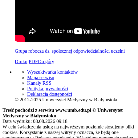
Grupa robocza ds. społecznej odpowiedzialności uczelni
Drukuj
PDF
Do góry
Wyszukiwarka kontaktów
Mapa serwisu
Kanały RSS
Polityka prywatności
Deklaracja dostępności
© 2012-2025 Uniwersytet Medyczny w Białymstoku
Treść pochodzi z serwisu www.umb.edu.pl © Uniwersytet
Medyczny w Białymstoku
Data wydruku: 08.08.2026 09:18
W celu świadczenia usług na najwyższym poziomie stosujemy pliki
cookies. Korzystanie z naszej witryny oznacza, że będą one
zamieszczane w Państwa urządzeniu. W każdym momencie można