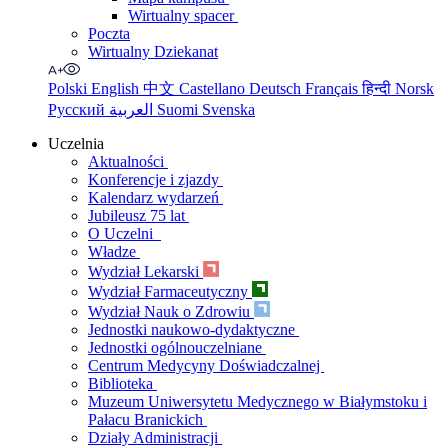
Wirtualny spacer
Poczta
Wirtualny Dziekanat
Polski
English
中文
Castellano
Deutsch
Français
हिन्दी
Norsk
Русский
العربية
Suomi
Svenska
Uczelnia
Aktualności
Konferencje i zjazdy
Kalendarz wydarzeń
Jubileusz 75 lat
O Uczelni
Władze
Wydział Lekarski
Wydział Farmaceutyczny
Wydział Nauk o Zdrowiu
Jednostki naukowo-dydaktyczne
Jednostki ogólnouczelniane
Centrum Medycyny Doświadczalnej
Biblioteka
Muzeum Uniwersytetu Medycznego w Białymstoku i
Pałacu Branickich
Działy Administracji