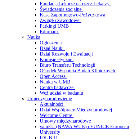
Fundacja Lekarze na rzecz Lekarzy
Świadczenia socjalne
Kasa Zapomogowo-Pożyczkowa
Związki Zawodowe
Parkingi UMB
Eduroam
Nauka
Ogłoszenia
Dział Nauki
Dział Rozwoju i Ewaluacji
Komisje etyczne
Biuro Transferu Technologii
Ośrodek Wsparcia Badań Klinicznych
Open Access
Nauka w UMB
Centra badawcze
Weź udział w badaniu
Umiędzynarodowienie
Aktualności
Dział Współpracy Międzynarodowej
Welcome Centre
Umowy międzynarodowe
valuEU (NAWA WUE) i EUNICE European
University
IDUB 11