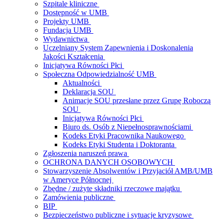
Szpitale kliniczne
Dostępność w UMB
Projekty UMB
Fundacja UMB
Wydawnictwa
Uczelniany System Zapewnienia i Doskonalenia
Jakości Kształcenia
Inicjatywa Równości Płci
Społeczna Odpowiedzialność UMB
Aktualności
Deklaracja SOU
Animacje SOU przesłane przez Grupę Roboczą
SOU
Inicjatywa Równości Płci
Biuro ds. Osób z Niepełnosprawnościami
Kodeks Etyki Pracownika Naukowego
Kodeks Etyki Studenta i Doktoranta
Zgłoszenia naruszeń prawa
OCHRONA DANYCH OSOBOWYCH
Stowarzyszenie Absolwentów i Przyjaciół AMB/UMB
w Ameryce Północnej
Zbędne / zużyte składniki rzeczowe majątku
Zamówienia publiczne
BIP
Bezpieczeństwo publiczne i sytuacje kryzysowe