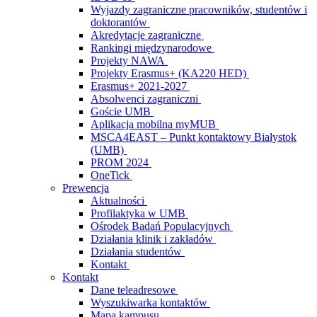
Wyjazdy zagraniczne pracowników, studentów i
doktorantów
Akredytacje zagraniczne
Rankingi międzynarodowe
Projekty NAWA
Projekty Erasmus+ (KA220 HED)
Erasmus+ 2021-2027
Absolwenci zagraniczni
Goście UMB
Aplikacja mobilna myMUB
MSCA4EAST – Punkt kontaktowy Białystok
(UMB)
PROM 2024
OneTick
Prewencja
Aktualności
Profilaktyka w UMB
Ośrodek Badań Populacyjnych
Działania klinik i zakładów
Działania studentów
Kontakt
Kontakt
Dane teleadresowe
Wyszukiwarka kontaktów
Mapa kampusu