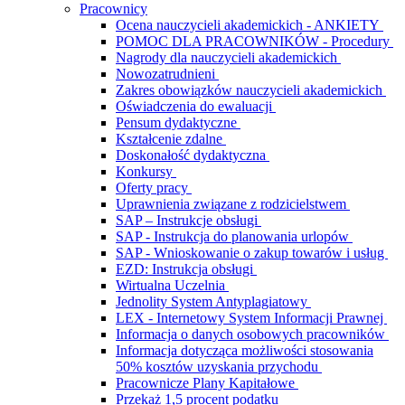
Pracownicy
Ocena nauczycieli akademickich - ANKIETY
POMOC DLA PRACOWNIKÓW - Procedury
Nagrody dla nauczycieli akademickich
Nowozatrudnieni
Zakres obowiązków nauczycieli akademickich
Oświadczenia do ewaluacji
Pensum dydaktyczne
Kształcenie zdalne
Doskonałość dydaktyczna
Konkursy
Oferty pracy
Uprawnienia związane z rodzicielstwem
SAP – Instrukcje obsługi
SAP - Instrukcja do planowania urlopów
SAP - Wnioskowanie o zakup towarów i usług
EZD: Instrukcja obsługi
Wirtualna Uczelnia
Jednolity System Antyplagiatowy
LEX - Internetowy System Informacji Prawnej
Informacja o danych osobowych pracowników
Informacja dotycząca możliwości stosowania
50% kosztów uzyskania przychodu
Pracownicze Plany Kapitałowe
Przekaż 1,5 procent podatku