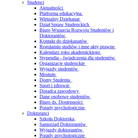
Studenci
Aktualności
Platforma edukacyjna
Wirtualny Dziekanat
Dział Spraw Studenckich
Biuro Wsparcia Rozwoju Studentów i
Doktorantów
Kontakt do dziekanatów
Regulamin studiów i inne akty prawne
Kalendarz roku akademickiego
Stypendia - świadczenia dla studentów
Organizacje studenckie
Wyjazdy studentów
Mostum
Domy Studenta
Sport i zdrowie
Doradca zawodowy
Dane osobowe studentów
Biuro ds. Dostępności
Porady psychologiczne
Doktoranci
Szkoła Doktorska
Samorząd Doktorantów
Wyjazdy doktorantów
Porady psychologiczne