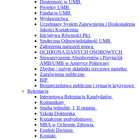
Dostępność w UMB
Projekty UMB
Fundacja UMB
Wydawnictwa
Uczelniany System Zapewnienia i Doskonalenia
Jakości Kształcenia
Inicjatywa Równości Płci
Społeczna Odpowiedzialność UMB
Zgłoszenia naruszeń prawa
OCHRONA DANYCH OSOBOWYCH
Stowarzyszenie Absolwentów i Przyjaciół
AMB/UMB w Ameryce Północnej
Zbędne / zużyte składniki rzeczowe majątku
Zamówienia publiczne
BIP
Bezpieczeństwo publiczne i sytuacje kryzysowe
Rekrutacja
Internetowa Rekrutacja Kandydatów
Komunikaty
Studia jednolite, I, II stopnia
Szkoła Doktorska
Kształcenie podyplomowe
MBA w Ochronie Zdrowia
English Division
Kontakt