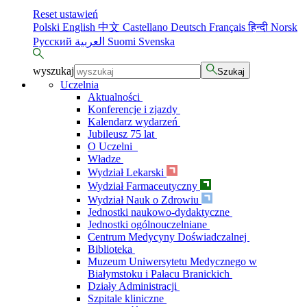
Reset ustawień
Polski
English
中文
Castellano
Deutsch
Français
हिन्दी
Norsk
Русский
العربية
Suomi
Svenska
wyszukaj
Szukaj
Uczelnia
Aktualności
Konferencje i zjazdy
Kalendarz wydarzeń
Jubileusz 75 lat
O Uczelni
Władze
Wydział Lekarski
Wydział Farmaceutyczny
Wydział Nauk o Zdrowiu
Jednostki naukowo-dydaktyczne
Jednostki ogólnouczelniane
Centrum Medycyny Doświadczalnej
Biblioteka
Muzeum Uniwersytetu Medycznego w
Białymstoku i Pałacu Branickich
Działy Administracji
Szpitale kliniczne