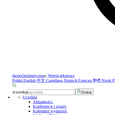
monochromatyczna
Wersja tekstowa
Polski
English
中文
Castellano
Deutsch
Français
हिन्दी
Norsk
Р
wyszukaj
Szukaj
Uczelnia
Aktualności
Konferencje i zjazdy
Kalendarz wydarzeń