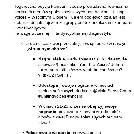
Tegoroczna edycja kampanii będzie prowadzona również na
portalach mediów społecznościowych pod hasłem „Uniting
Voices – Wspólnym Głosem”. Celem podjętych działań jest
dotarcie do jak najszerszej grupy osób z przekazami kampanii
uwrażliwiającymi
na wagę wczesnej i interdyscyplinarnej diagnostyki.
Jeżeli chcesz wesprzeć akcję i wziąć udział w naszym
„
wirtualnym chórze”
:
Nagraj siebie
, kiedy śpiewasz (lub udajesz, że
śpiewasz!) piosenkę „Your the Voices” Johna
Farnhama [https://www.youtube.com/watch?
v=tbkOZTSvrHs].
Udostępnij swoje nagranie
w mediach
społecznościowych dodając: @MakeSenseCmpn
#UnitingVoices #hncsm
W dniach 21-25 września
obejrzyj swoje
nagranie
,
połączone z innymi w jeden chór
głosów z całej Europy śpiewających ten sam
utwór!
•
Pokaż swoje wsparcie
nagrywając film: