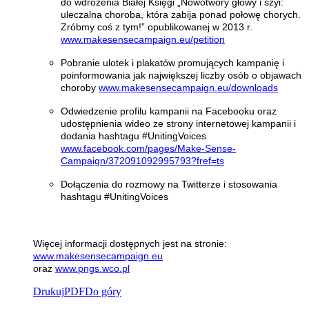
do wdrożenia Białej Księgi „Nowotwory głowy i szyi:
uleczalna choroba, która zabija ponad połowę chorych.
Zróbmy coś z tym!” opublikowanej w 2013 r.
www
.
makesensecampaign
.
eu
/
petition
Pobranie ulotek i plakatów promujących kampanię i
poinformowania jak największej liczby osób o objawach
choroby
www
.
makesensecampaign
.
eu
/
downloads
Odwiedzenie profilu kampanii na Facebooku oraz
udostępnienia wideo ze strony internetowej kampanii i
dodania hashtagu #UnitingVoices
www
.
facebook
.
com
/
pages
/
Make
-
Sense
-
Campaign
/372091092995793?
fref
=
ts
Dołączenia do rozmowy na Twitterze i stosowania
hashtagu #UnitingVoices
Więcej informacji dostępnych jest na stronie:
www
.
makesensecampaign
.
eu
oraz
www
.
pngs
.
wco
.
pl
Drukuj
PDF
Do góry