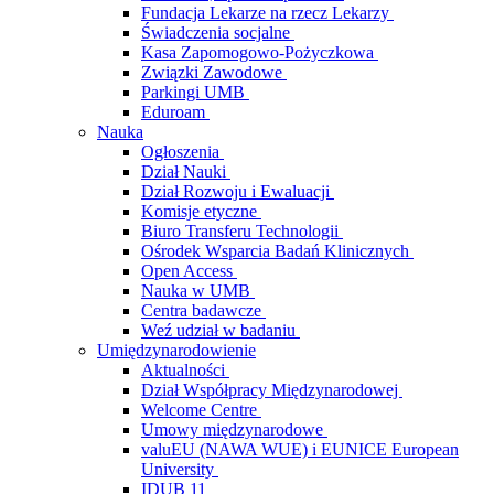
Fundacja Lekarze na rzecz Lekarzy
Świadczenia socjalne
Kasa Zapomogowo-Pożyczkowa
Związki Zawodowe
Parkingi UMB
Eduroam
Nauka
Ogłoszenia
Dział Nauki
Dział Rozwoju i Ewaluacji
Komisje etyczne
Biuro Transferu Technologii
Ośrodek Wsparcia Badań Klinicznych
Open Access
Nauka w UMB
Centra badawcze
Weź udział w badaniu
Umiędzynarodowienie
Aktualności
Dział Współpracy Międzynarodowej
Welcome Centre
Umowy międzynarodowe
valuEU (NAWA WUE) i EUNICE European
University
IDUB 11