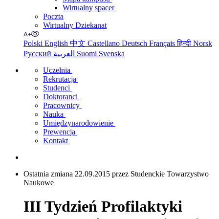
Wirtualny spacer
Poczta
Wirtualny Dziekanat
Polski
English
中文
Castellano
Deutsch
Français
हिन्दी
Norsk
Русский
العربية
Suomi
Svenska
Uczelnia
Rekrutacja
Studenci
Doktoranci
Pracownicy
Nauka
Umiędzynarodowienie
Prewencja
Kontakt
Ostatnia zmiana 22.09.2015 przez Studenckie Towarzystwo
Naukowe
III Tydzień Profilaktyki