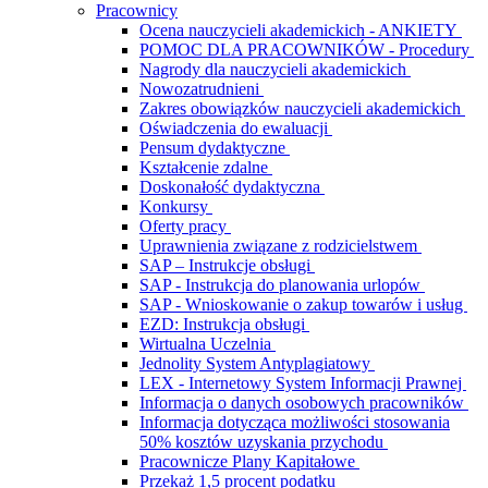
Pracownicy
Ocena nauczycieli akademickich - ANKIETY
POMOC DLA PRACOWNIKÓW - Procedury
Nagrody dla nauczycieli akademickich
Nowozatrudnieni
Zakres obowiązków nauczycieli akademickich
Oświadczenia do ewaluacji
Pensum dydaktyczne
Kształcenie zdalne
Doskonałość dydaktyczna
Konkursy
Oferty pracy
Uprawnienia związane z rodzicielstwem
SAP – Instrukcje obsługi
SAP - Instrukcja do planowania urlopów
SAP - Wnioskowanie o zakup towarów i usług
EZD: Instrukcja obsługi
Wirtualna Uczelnia
Jednolity System Antyplagiatowy
LEX - Internetowy System Informacji Prawnej
Informacja o danych osobowych pracowników
Informacja dotycząca możliwości stosowania
50% kosztów uzyskania przychodu
Pracownicze Plany Kapitałowe
Przekaż 1,5 procent podatku