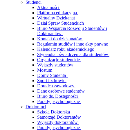
Studenci
Aktualności
Platforma edukacyjna
Wirtualny Dziekanat
Dział Spraw Studenckich
Biuro Wsparcia Rozwoju Studentów i
Doktorantów
Kontakt do dziekanatów
Regulamin studiów i inne akty prawne
Kalendarz roku akademickiego
Stypendia - świadczenia dla studentów
Organizacje studenckie
Wyjazdy studentów
Mostum
Domy Studenta
Sport i zdrowie
Doradca zawodowy
Dane osobowe studentów
Biuro ds. Dostępności
Porady psychologiczne
Doktoranci
Szkoła Doktorska
Samorząd Doktorantów
Wyjazdy doktorantów
Porady psychologiczne