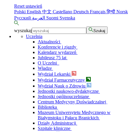
Reset ustawień
Polski
English
中文
Castellano
Deutsch
Français
हिन्दी
Norsk
Русский
العربية
Suomi
Svenska
wyszukaj
Szukaj
Uczelnia
Aktualności
Konferencje i zjazdy
Kalendarz wydarzeń
Jubileusz 75 lat
O Uczelni
Władze
Wydział Lekarski
Wydział Farmaceutyczny
Wydział Nauk o Zdrowiu
Jednostki naukowo-dydaktyczne
Jednostki ogólnouczelniane
Centrum Medycyny Doświadczalnej
Biblioteka
Muzeum Uniwersytetu Medycznego w
Białymstoku i Pałacu Branickich
Działy Administracji
Szpitale kliniczne