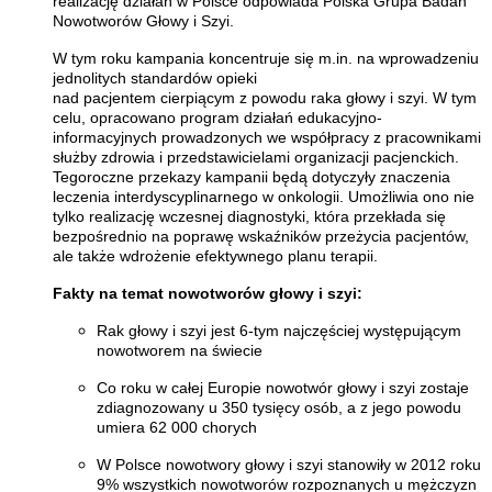
realizację działań w Polsce odpowiada Polska Grupa Badań
Nowotworów Głowy i Szyi.
W tym roku kampania koncentruje się m.in. na wprowadzeniu
jednolitych standardów opieki
nad pacjentem cierpiącym z powodu raka głowy i szyi. W tym
celu, opracowano program działań edukacyjno-
informacyjnych prowadzonych we współpracy z pracownikami
służby zdrowia i przedstawicielami organizacji pacjenckich.
Tegoroczne przekazy kampanii będą dotyczyły znaczenia
leczenia interdyscyplinarnego w onkologii. Umożliwia ono nie
tylko realizację wczesnej diagnostyki, która przekłada się
bezpośrednio na poprawę wskaźników przeżycia pacjentów,
ale także wdrożenie efektywnego planu terapii.
Fakty na temat nowotworów głowy i szyi:
Rak głowy i szyi jest 6-tym najczęściej występującym
nowotworem na świecie
Co roku w całej Europie nowotwór głowy i szyi zostaje
zdiagnozowany u 350 tysięcy osób, a z jego powodu
umiera 62 000 chorych
W Polsce nowotwory głowy i szyi stanowiły w 2012 roku
9% wszystkich nowotworów rozpoznanych u mężczyzn