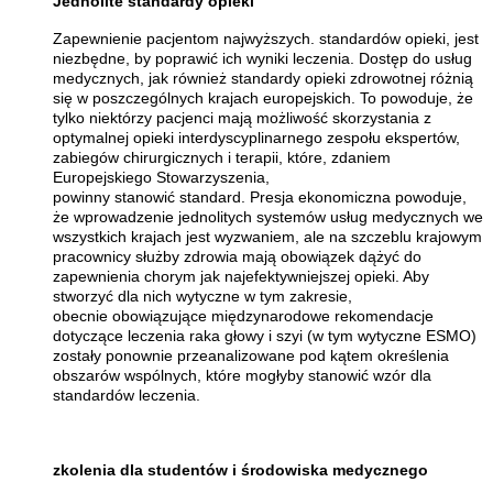
Jednolite standardy opieki
Zapewnienie pacjentom najwyższych. standardów opieki, jest
niezbędne, by poprawić ich wyniki leczenia. Dostęp do usług
medycznych, jak również standardy opieki zdrowotnej różnią
się w poszczególnych krajach europejskich. To powoduje, że
tylko niektórzy pacjenci mają możliwość skorzystania z
optymalnej opieki interdyscyplinarnego zespołu ekspertów,
zabiegów chirurgicznych i terapii, które, zdaniem
Europejskiego Stowarzyszenia,
powinny stanowić standard. Presja ekonomiczna powoduje,
że wprowadzenie jednolitych systemów usług medycznych we
wszystkich krajach jest wyzwaniem, ale na szczeblu krajowym
pracownicy służby zdrowia mają obowiązek dążyć do
zapewnienia chorym jak najefektywniejszej opieki. Aby
stworzyć dla nich wytyczne w tym zakresie,
obecnie obowiązujące międzynarodowe rekomendacje
dotyczące leczenia raka głowy i szyi (w tym wytyczne ESMO)
zostały ponownie przeanalizowane pod kątem określenia
obszarów wspólnych, które mogłyby stanowić wzór dla
standardów leczenia.
zkolenia dla studentów i środowiska medycznego