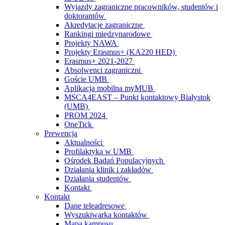
Wyjazdy zagraniczne pracowników, studentów i
doktorantów
Akredytacje zagraniczne
Rankingi międzynarodowe
Projekty NAWA
Projekty Erasmus+ (KA220 HED)
Erasmus+ 2021-2027
Absolwenci zagraniczni
Goście UMB
Aplikacja mobilna myMUB
MSCA4EAST – Punkt kontaktowy Białystok
(UMB)
PROM 2024
OneTick
Prewencja
Aktualności
Profilaktyka w UMB
Ośrodek Badań Populacyjnych
Działania klinik i zakładów
Działania studentów
Kontakt
Kontakt
Dane teleadresowe
Wyszukiwarka kontaktów
Mapa kampusu