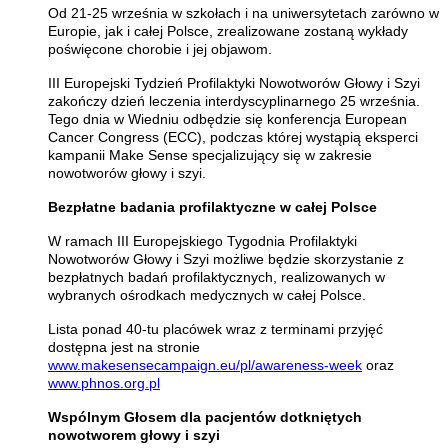
Od 21-25 września w szkołach i na uniwersytetach zarówno w
Europie, jak i całej Polsce, zrealizowane zostaną wykłady
poświęcone chorobie i jej objawom.
III Europejski Tydzień Profilaktyki Nowotworów Głowy i Szyi
zakończy dzień leczenia interdyscyplinarnego 25 września.
Tego dnia w Wiedniu odbędzie się konferencja European
Cancer Congress (ECC), podczas której wystąpią eksperci
kampanii Make Sense specjalizujący się w zakresie
nowotworów głowy i szyi.
Bezpłatne badania profilaktyczne w całej Polsce
W ramach III Europejskiego Tygodnia Profilaktyki
Nowotworów Głowy i Szyi możliwe będzie skorzystanie z
bezpłatnych badań profilaktycznych, realizowanych w
wybranych ośrodkach medycznych w całej Polsce.
Lista ponad 40-tu placówek wraz z terminami przyjęć
dostępna jest na stronie
www
.
makesensecampaign
.
eu
/
pl
/
awareness
-
week
oraz
www
.
phnos
.
org
.
pl
Wspólnym Głosem dla pacjentów dotkniętych
nowotworem głowy i szyi