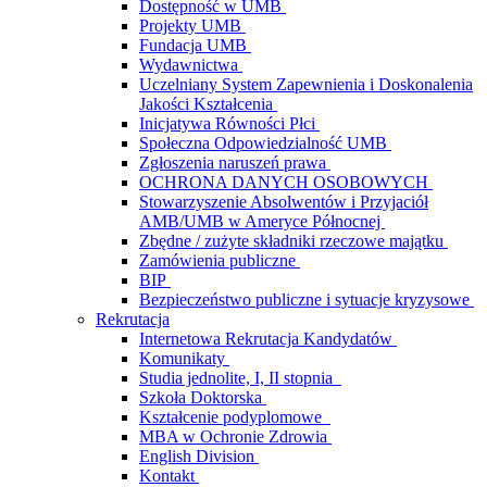
Dostępność w UMB
Projekty UMB
Fundacja UMB
Wydawnictwa
Uczelniany System Zapewnienia i Doskonalenia
Jakości Kształcenia
Inicjatywa Równości Płci
Społeczna Odpowiedzialność UMB
Zgłoszenia naruszeń prawa
OCHRONA DANYCH OSOBOWYCH
Stowarzyszenie Absolwentów i Przyjaciół
AMB/UMB w Ameryce Północnej
Zbędne / zużyte składniki rzeczowe majątku
Zamówienia publiczne
BIP
Bezpieczeństwo publiczne i sytuacje kryzysowe
Rekrutacja
Internetowa Rekrutacja Kandydatów
Komunikaty
Studia jednolite, I, II stopnia
Szkoła Doktorska
Kształcenie podyplomowe
MBA w Ochronie Zdrowia
English Division
Kontakt