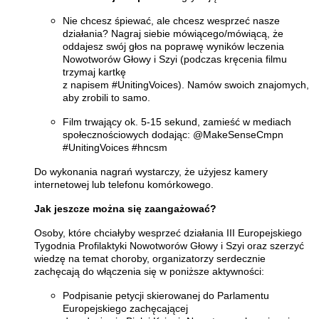
Nie chcesz śpiewać, ale chcesz wesprzeć nasze
działania? Nagraj siebie mówiącego/mówiącą, że
oddajesz swój głos na poprawę wyników leczenia
Nowotworów Głowy i Szyi (podczas kręcenia filmu
trzymaj kartkę
z napisem #UnitingVoices). Namów swoich znajomych,
aby zrobili to samo.
Film trwający ok. 5-15 sekund, zamieść w mediach
społecznościowych dodając: @MakeSenseCmpn
#UnitingVoices #hncsm
Do wykonania nagrań wystarczy, że użyjesz kamery
internetowej lub telefonu komórkowego.
Jak jeszcze można się zaangażować?
Osoby, które chciałyby wesprzeć działania III Europejskiego
Tygodnia Profilaktyki Nowotworów Głowy i Szyi oraz szerzyć
wiedzę na temat choroby, organizatorzy serdecznie
zachęcają do włączenia się w poniższe aktywności:
Podpisanie petycji skierowanej do Parlamentu
Europejskiego zachęcającej