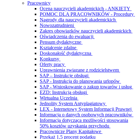
Pracownicy
Ocena nauczycieli akademickich - ANKIETY
POMOC DLA PRACOWNIKÓW - Procedury
Nagrody dla nauczycieli akademickich
Nowozatrudnieni
Zakres obowiązków nauczycieli akademickich
Oświadczenia do ewaluacji
Pensum dydaktyczne
Kształcenie zdalne
Doskonałość dydaktyczna
Konkursy
Oferty pracy
Uprawnienia związane z rodzicielstwem
SAP – Instrukcje obsługi
SAP - Instrukcja do planowania urlopów
SAP - Wnioskowanie o zakup towarów i usług
EZD: Instrukcja obsługi
Wirtualna Uczelnia
Jednolity System Antyplagiatowy
LEX - Internetowy System Informacji Prawnej
Informacja o danych osobowych pracowników
Informacja dotycząca możliwości stosowania
50% kosztów uzyskania przychodu
Pracownicze Plany Kapitałowe
Przekaż 1,5 procent podatku