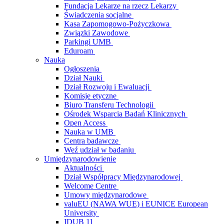
Fundacja Lekarze na rzecz Lekarzy
Świadczenia socjalne
Kasa Zapomogowo-Pożyczkowa
Związki Zawodowe
Parkingi UMB
Eduroam
Nauka
Ogłoszenia
Dział Nauki
Dział Rozwoju i Ewaluacji
Komisje etyczne
Biuro Transferu Technologii
Ośrodek Wsparcia Badań Klinicznych
Open Access
Nauka w UMB
Centra badawcze
Weź udział w badaniu
Umiędzynarodowienie
Aktualności
Dział Współpracy Międzynarodowej
Welcome Centre
Umowy międzynarodowe
valuEU (NAWA WUE) i EUNICE European
University
IDUB 11