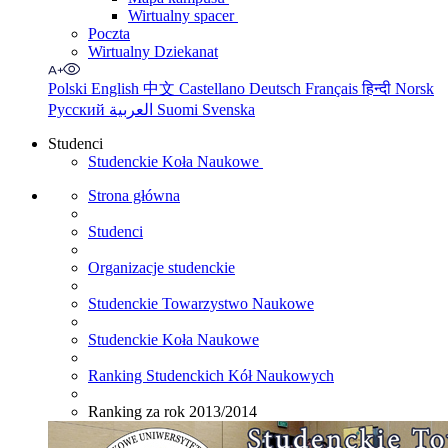
Wirtualny spacer
Poczta
Wirtualny Dziekanat
Polski
English
中文
Castellano
Deutsch
Français
हिन्दी
Norsk
Русский
العربية
Suomi
Svenska
Studenci
Studenckie Koła Naukowe
Strona główna
Studenci
Organizacje studenckie
Studenckie Towarzystwo Naukowe
Studenckie Koła Naukowe
Ranking Studenckich Kół Naukowych
Ranking za rok 2013/2014