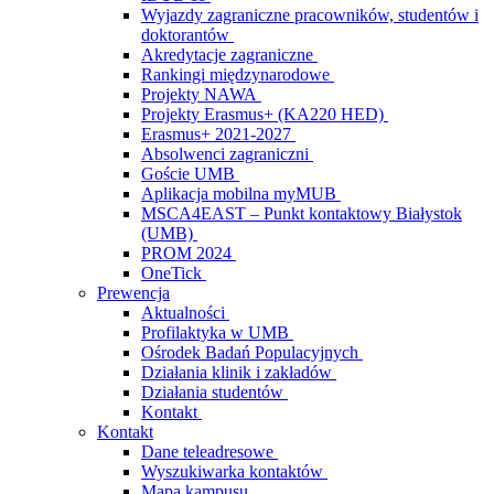
Wyjazdy zagraniczne pracowników, studentów i
doktorantów
Akredytacje zagraniczne
Rankingi międzynarodowe
Projekty NAWA
Projekty Erasmus+ (KA220 HED)
Erasmus+ 2021-2027
Absolwenci zagraniczni
Goście UMB
Aplikacja mobilna myMUB
MSCA4EAST – Punkt kontaktowy Białystok
(UMB)
PROM 2024
OneTick
Prewencja
Aktualności
Profilaktyka w UMB
Ośrodek Badań Populacyjnych
Działania klinik i zakładów
Działania studentów
Kontakt
Kontakt
Dane teleadresowe
Wyszukiwarka kontaktów
Mapa kampusu