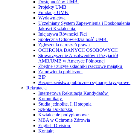
Dostępność w UMB
Projekty UMB
Fundacja UMB
Wydawnictwa
Uczelniany System Zapewnienia i Doskonalenia
Jakości Kształcenia
Inicjatywa Równości Płci
Społeczna Odpowiedzialność UMB
Zgłoszenia naruszeń prawa
OCHRONA DANYCH OSOBOWYCH
Stowarzyszenie Absolwentów i Przyjaciół
AMB/UMB w Ameryce Północnej
Zbędne / zużyte składniki rzeczowe majątku
Zamówienia publiczne
BIP
Bezpieczeństwo publiczne i sytuacje kryzysowe
Rekrutacja
Internetowa Rekrutacja Kandydatów
Komunikaty
Studia jednolite, I, II stopnia
Szkoła Doktorska
Kształcenie podyplomowe
MBA w Ochronie Zdrowia
English Division
Kontakt