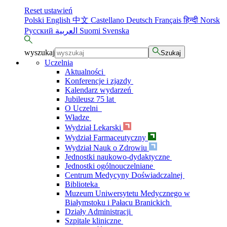
Reset ustawień
Polski
English
中文
Castellano
Deutsch
Français
हिन्दी
Norsk
Русский
العربية
Suomi
Svenska
wyszukaj
Szukaj
Uczelnia
Aktualności
Konferencje i zjazdy
Kalendarz wydarzeń
Jubileusz 75 lat
O Uczelni
Władze
Wydział Lekarski
Wydział Farmaceutyczny
Wydział Nauk o Zdrowiu
Jednostki naukowo-dydaktyczne
Jednostki ogólnouczelniane
Centrum Medycyny Doświadczalnej
Biblioteka
Muzeum Uniwersytetu Medycznego w
Białymstoku i Pałacu Branickich
Działy Administracji
Szpitale kliniczne