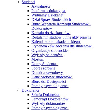
Studenci
Aktualności
Platforma edukacyjna
Wirtualny Dziekanat
Dział Spraw Studenckich
Biuro Wsparcia Rozwoju Studentów i
Doktorantów
Kontakt do dziekanatów
Regulamin studiów i inne akty prawne
Kalendarz roku akademickiego
Stypendia - świadczenia dla studentów
Organizacje studenckie
Wyjazdy studentów
Mostum
Domy Studenta
Sport i zdrowie
Doradca zawodowy
Dane osobowe studentów
Biuro ds. Dostępności
Porady psychologiczne
Doktoranci
Szkoła Doktorska
Samorząd Doktorantów
Wyjazdy doktorantów
Porady psychologiczne