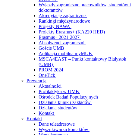
Wyjazdy zagraniczne pracowników, studentów i
doktorantów
Akredytacje zagraniczne
Rankingi międzynarodowe
Projekty NAWA
Projekty Erasmus+ (KA220 HED)
Erasmus+ 2021-2027
Absolwenci zagraniczni
Goście UMB
Aplikacja mobilna myMUB
MSCA4EAST – Punkt kontaktowy Białystok
(UMB)
PROM 2024
OneTick
Prewencja
Aktualności
Profilaktyka w UMB
Ośrodek Badań Populacyjnych
Działania klinik i zakładów
Działania studentów
Kontakt
Kontakt
Dane teleadresowe
Wyszukiwarka kontaktów
Mapa kampusu