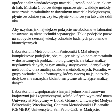
oprócz analiz standardowego materiału, zespół pod kierunkiem 
dr hab. Michała Ciborowskiego opracowuje i waliduje metody
oznaczania metabolitów w dowolnym materiale biologicznym, 
płynie owodniowym, czy też płynie komorowym lub ciele szkl
oka.
Aby uzyskać jak największe pokrycie metabolomu w laborato
stosowane są różne techniki separacyjne. Takie podejście pozw
na zdobycie szerszej wiedzy odnośnie badanych problemów
biomedycznych.
Laboratorium Metabolomiki i Proteomiki UMB oferuje
kompleksowe podejście, obejmujące nie tylko pomiar metaboli
w dostarczonych próbkach biologicznych, ale także analizę
uzyskanych danych, w tym analizy statystyczne, identyfikację
metabolitów oraz analizę szlaków metabolicznych. Ponadto, w 
grupy wchodzą bioinformatycy, którzy tworzą na jej potrzeby
dedykowane narzędzia bioinformatyczne ułatwiające analizę
danych.
Laboratorium współpracuje z innymi jednostkami zarówno
krajowymi jak i zagranicznymi, wśród których wymienić możn
Uniwersytet Medyczny w Łodzi, Gdański Uniwersytet Medycz
Politechnikę Wrocławską, Centrum Metabolomiki i Bioanaliz
(CEMBIO) Uniwersytetu San Pablo CEU w Madrycie,