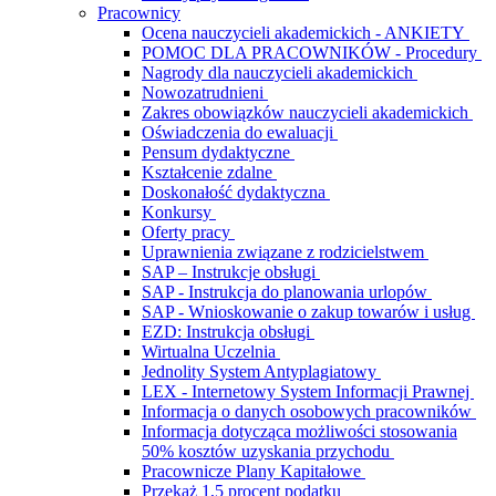
Pracownicy
Ocena nauczycieli akademickich - ANKIETY
POMOC DLA PRACOWNIKÓW - Procedury
Nagrody dla nauczycieli akademickich
Nowozatrudnieni
Zakres obowiązków nauczycieli akademickich
Oświadczenia do ewaluacji
Pensum dydaktyczne
Kształcenie zdalne
Doskonałość dydaktyczna
Konkursy
Oferty pracy
Uprawnienia związane z rodzicielstwem
SAP – Instrukcje obsługi
SAP - Instrukcja do planowania urlopów
SAP - Wnioskowanie o zakup towarów i usług
EZD: Instrukcja obsługi
Wirtualna Uczelnia
Jednolity System Antyplagiatowy
LEX - Internetowy System Informacji Prawnej
Informacja o danych osobowych pracowników
Informacja dotycząca możliwości stosowania
50% kosztów uzyskania przychodu
Pracownicze Plany Kapitałowe
Przekaż 1,5 procent podatku