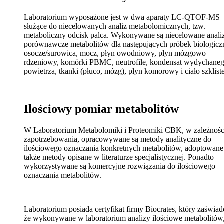
Laboratorium wyposażone jest w dwa aparaty LC-QTOF-MS
służące do niecelowanych analiz metabolomicznych, tzw.
metaboliczny odcisk palca. Wykonywane są niecelowane anali
porównawcze metabolitów dla następujących próbek biologicz
osocze/surowica, mocz, płyn owodniowy, płyn mózgowo –
rdzeniowy, komórki PBMC, neutrofile, kondensat wydychane
powietrza, tkanki (płuco, mózg), płyn komorowy i ciało szklist
Ilościowy pomiar metabolitów
W Laboratorium Metabolomiki i Proteomiki CBK, w zależnośc
zapotrzebowania, opracowywane są metody analityczne do
ilościowego oznaczania konkretnych metabolitów, adoptowane
także metody opisane w literaturze specjalistycznej. Ponadto
wykorzystywane są komercyjne rozwiązania do ilościowego
oznaczania metabolitów.
Laboratorium posiada certyfikat firmy Biocrates, który zaświad
że wykonywane w laboratorium analizy ilościowe metabolitów