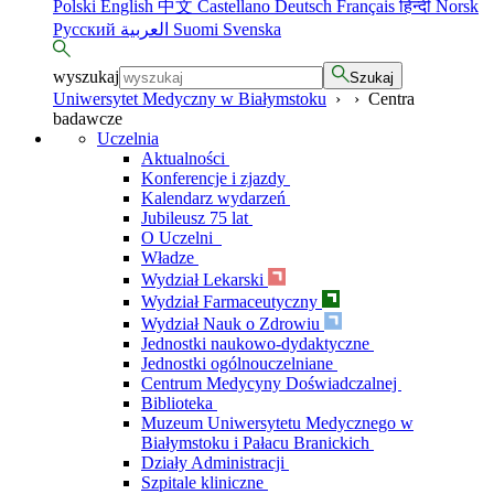
Polski
English
中文
Castellano
Deutsch
Français
हिन्दी
Norsk
Русский
العربية
Suomi
Svenska
wyszukaj
Szukaj
Uniwersytet Medyczny w Białymstoku
›
›
Centra
badawcze
Uczelnia
Aktualności
Konferencje i zjazdy
Kalendarz wydarzeń
Jubileusz 75 lat
O Uczelni
Władze
Wydział Lekarski
Wydział Farmaceutyczny
Wydział Nauk o Zdrowiu
Jednostki naukowo-dydaktyczne
Jednostki ogólnouczelniane
Centrum Medycyny Doświadczalnej
Biblioteka
Muzeum Uniwersytetu Medycznego w
Białymstoku i Pałacu Branickich
Działy Administracji
Szpitale kliniczne