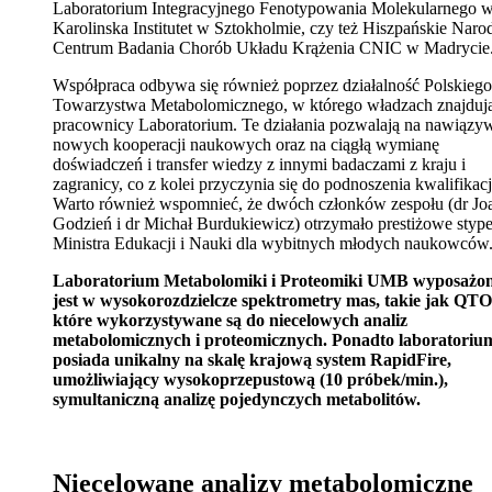
Laboratorium Integracyjnego Fenotypowania Molekularnego 
Karolinska Institutet w Sztokholmie, czy też Hiszpańskie Nar
Centrum Badania Chorób Układu Krążenia CNIC w Madrycie
Współpraca odbywa się również poprzez działalność Polskiego
Towarzystwa Metabolomicznego, w którego władzach znajdują
pracownicy Laboratorium. Te działania pozwalają na nawiązy
nowych kooperacji naukowych oraz na ciągłą wymianę
doświadczeń i transfer wiedzy z innymi badaczami z kraju i
zagranicy, co z kolei przyczynia się do podnoszenia kwalifikacj
Warto również wspomnieć, że dwóch członków zespołu (dr Jo
Godzień i dr Michał Burdukiewicz) otrzymało prestiżowe styp
Ministra Edukacji i Nauki dla wybitnych młodych naukowców
Laboratorium Metabolomiki i Proteomiki UMB wyposażo
jest w wysokorozdzielcze spektrometry mas, takie jak QTO
które wykorzystywane są do niecelowych analiz
metabolomicznych i proteomicznych. Ponadto laboratoriu
posiada unikalny na skalę krajową system RapidFire,
umożliwiający wysokoprzepustową (10 próbek/min.),
symultaniczną analizę pojedynczych metabolitów.
Niecelowane analizy metabolomiczne