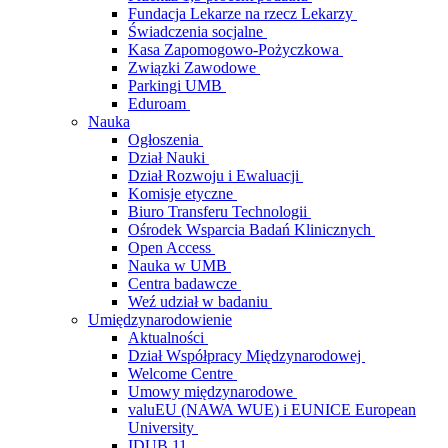
Fundacja Lekarze na rzecz Lekarzy
Świadczenia socjalne
Kasa Zapomogowo-Pożyczkowa
Związki Zawodowe
Parkingi UMB
Eduroam
Nauka
Ogłoszenia
Dział Nauki
Dział Rozwoju i Ewaluacji
Komisje etyczne
Biuro Transferu Technologii
Ośrodek Wsparcia Badań Klinicznych
Open Access
Nauka w UMB
Centra badawcze
Weź udział w badaniu
Umiędzynarodowienie
Aktualności
Dział Współpracy Międzynarodowej
Welcome Centre
Umowy międzynarodowe
valuEU (NAWA WUE) i EUNICE European
University
IDUB 11