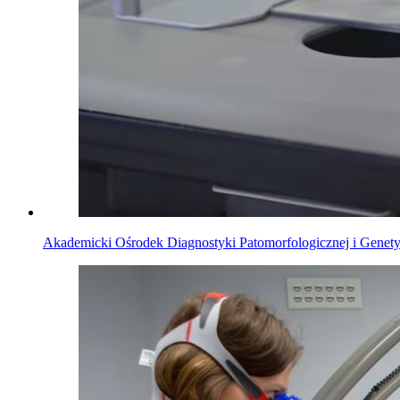
Akademicki Ośrodek Diagnostyki Patomorfologicznej i Genet