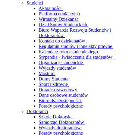
Studenci
Aktualności
Platforma edukacyjna
Wirtualny Dziekanat
Dział Spraw Studenckich
Biuro Wsparcia Rozwoju Studentów i
Doktorantów
Kontakt do dziekanatów
Regulamin studiów i inne akty prawne
Kalendarz roku akademickiego
Stypendia - świadczenia dla studentów
Organizacje studenckie
Wyjazdy studentów
Mostum
Domy Studenta
Sport i zdrowie
Doradca zawodowy
Dane osobowe studentów
Biuro ds. Dostępności
Porady psychologiczne
Doktoranci
Szkoła Doktorska
Samorząd Doktorantów
Wyjazdy doktorantów
Porady psychologiczne