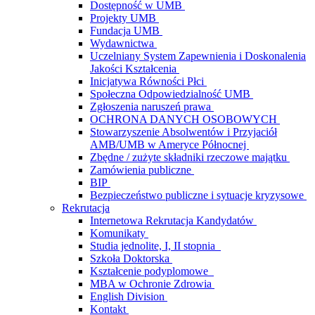
Dostępność w UMB
Projekty UMB
Fundacja UMB
Wydawnictwa
Uczelniany System Zapewnienia i Doskonalenia
Jakości Kształcenia
Inicjatywa Równości Płci
Społeczna Odpowiedzialność UMB
Zgłoszenia naruszeń prawa
OCHRONA DANYCH OSOBOWYCH
Stowarzyszenie Absolwentów i Przyjaciół
AMB/UMB w Ameryce Północnej
Zbędne / zużyte składniki rzeczowe majątku
Zamówienia publiczne
BIP
Bezpieczeństwo publiczne i sytuacje kryzysowe
Rekrutacja
Internetowa Rekrutacja Kandydatów
Komunikaty
Studia jednolite, I, II stopnia
Szkoła Doktorska
Kształcenie podyplomowe
MBA w Ochronie Zdrowia
English Division
Kontakt