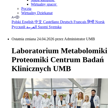
Wirtualny spacer
Poczta
Wirtualny Dziekanat
Polski
English
中文
Castellano
Deutsch
Français
हिन्दी
Norsk
Русский
العربية
Suomi
Svenska
Ostatnia zmiana 24.04.2026 przez Administrator UMB
Laboratorium Metabolomiki 
Proteomiki Centrum Badań
Klinicznych UMB