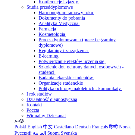
Konferencje i zjazdy
Studia przeddyplomowe
Harmonogram ramowy roku
Dokumenty do pobrania
Analityka Medyczna
Farmacja
Kosmetologia
Proces dyplomowania (prace i egzaminy
dyplomowe)
Regulaminy i zarządzenia
E-learning
Potwierdzanie efektów uczenia się
Szkolenie dot. ochrony danych osobowych -
studenci
Badania lekarskie studentów
Organizacje studenckie
Polityka ochrony małoletnich - komunikaty
I rok studiów
Działalność diagnostyczna
Kontakt
Poczta
Wirtualny Dziekanat
Polski
English
中文
Castellano
Deutsch
Français
हिन्दी
Norsk
Русский
العربية
Suomi
Svenska