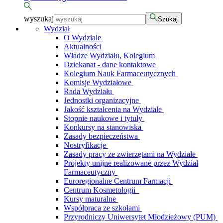
wyszukaj
Szukaj
Wydział
O Wydziale
Aktualności
Władze Wydziału, Kolegium
Dziekanat - dane kontaktowe
Kolegium Nauk Farmaceutycznych
Komisje Wydziałowe
Rada Wydziału
Jednostki organizacyjne
Jakość kształcenia na Wydziale
Stopnie naukowe i tytuły
Konkursy na stanowiska
Zasady bezpieczeństwa
Nostryfikacje
Zasady pracy ze zwierzętami na Wydziale
Projekty unijne realizowane przez Wydział
Farmaceutyczny
Euroregionalne Centrum Farmacji
Centrum Kosmetologii
Kursy maturalne
Współpraca ze szkołami
Przyrodniczy Uniwersytet Młodzieżowy (PUM)