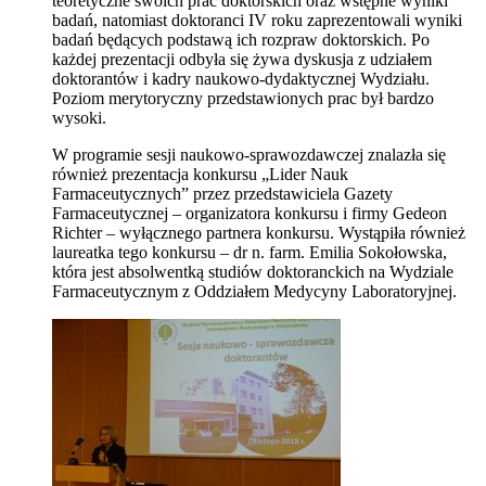
teoretyczne swoich prac doktorskich oraz wstępne wyniki
badań, nat
omiast doktoranci IV roku zaprezentowali wyniki
badań będących podstawą ich rozpraw doktorskich. Po
każdej prezentacji odbyła się żywa dyskusja z udziałem
doktorantów i kadry naukowo-dydaktycznej Wydziału.
Poziom merytoryczny przedstawionych prac był bardzo
wysoki.
W programie sesji naukowo-sprawozdawczej znalazła się
również prezentacja konkursu „Lider Nauk
Farmaceutycznych” przez przedstawiciela Gazety
Farmaceutycznej – organizatora konkursu i firmy Gedeon
Richter – wyłącznego partnera konkursu. Wystąpiła również
laureatka tego konkursu – dr n. farm. Emilia Sokołowska,
która jest absolwentką studiów doktoranckich na Wydziale
Farmaceutycznym z Oddziałem Medycyny Laboratoryjnej.