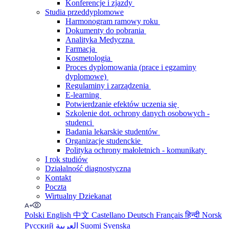
Konferencje i zjazdy
Studia przeddyplomowe
Harmonogram ramowy roku
Dokumenty do pobrania
Analityka Medyczna
Farmacja
Kosmetologia
Proces dyplomowania (prace i egzaminy
dyplomowe)
Regulaminy i zarządzenia
E-learning
Potwierdzanie efektów uczenia się
Szkolenie dot. ochrony danych osobowych -
studenci
Badania lekarskie studentów
Organizacje studenckie
Polityka ochrony małoletnich - komunikaty
I rok studiów
Działalność diagnostyczna
Kontakt
Poczta
Wirtualny Dziekanat
Polski
English
中文
Castellano
Deutsch
Français
हिन्दी
Norsk
Русский
العربية
Suomi
Svenska