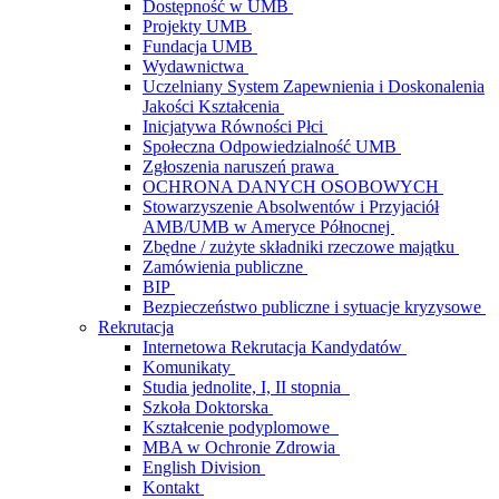
Dostępność w UMB
Projekty UMB
Fundacja UMB
Wydawnictwa
Uczelniany System Zapewnienia i Doskonalenia
Jakości Kształcenia
Inicjatywa Równości Płci
Społeczna Odpowiedzialność UMB
Zgłoszenia naruszeń prawa
OCHRONA DANYCH OSOBOWYCH
Stowarzyszenie Absolwentów i Przyjaciół
AMB/UMB w Ameryce Północnej
Zbędne / zużyte składniki rzeczowe majątku
Zamówienia publiczne
BIP
Bezpieczeństwo publiczne i sytuacje kryzysowe
Rekrutacja
Internetowa Rekrutacja Kandydatów
Komunikaty
Studia jednolite, I, II stopnia
Szkoła Doktorska
Kształcenie podyplomowe
MBA w Ochronie Zdrowia
English Division
Kontakt