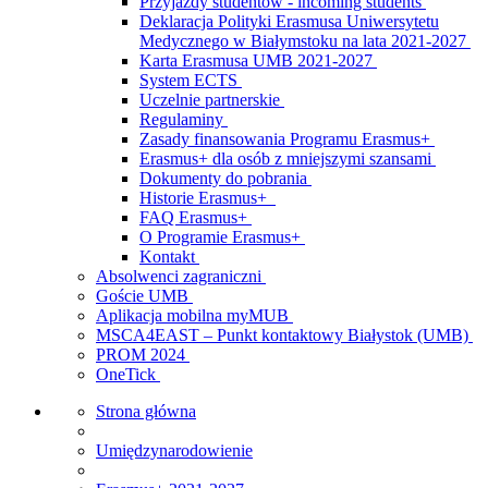
Przyjazdy studentów - incoming students
Deklaracja Polityki Erasmusa Uniwersytetu
Medycznego w Białymstoku na lata 2021-2027
Karta Erasmusa UMB 2021-2027
System ECTS
Uczelnie partnerskie
Regulaminy
Zasady finansowania Programu Erasmus+
Erasmus+ dla osób z mniejszymi szansami
Dokumenty do pobrania
Historie Erasmus+
FAQ Erasmus+
O Programie Erasmus+
Kontakt
Absolwenci zagraniczni
Goście UMB
Aplikacja mobilna myMUB
MSCA4EAST – Punkt kontaktowy Białystok (UMB)
PROM 2024
OneTick
Strona główna
Umiędzynarodowienie