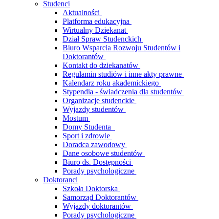
Studenci
Aktualności
Platforma edukacyjna
Wirtualny Dziekanat
Dział Spraw Studenckich
Biuro Wsparcia Rozwoju Studentów i
Doktorantów
Kontakt do dziekanatów
Regulamin studiów i inne akty prawne
Kalendarz roku akademickiego
Stypendia - świadczenia dla studentów
Organizacje studenckie
Wyjazdy studentów
Mostum
Domy Studenta
Sport i zdrowie
Doradca zawodowy
Dane osobowe studentów
Biuro ds. Dostępności
Porady psychologiczne
Doktoranci
Szkoła Doktorska
Samorząd Doktorantów
Wyjazdy doktorantów
Porady psychologiczne