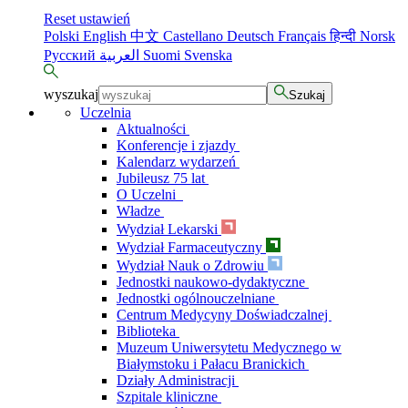
Reset ustawień
Polski
English
中文
Castellano
Deutsch
Français
हिन्दी
Norsk
Русский
العربية
Suomi
Svenska
wyszukaj
Szukaj
Uczelnia
Aktualności
Konferencje i zjazdy
Kalendarz wydarzeń
Jubileusz 75 lat
O Uczelni
Władze
Wydział Lekarski
Wydział Farmaceutyczny
Wydział Nauk o Zdrowiu
Jednostki naukowo-dydaktyczne
Jednostki ogólnouczelniane
Centrum Medycyny Doświadczalnej
Biblioteka
Muzeum Uniwersytetu Medycznego w
Białymstoku i Pałacu Branickich
Działy Administracji
Szpitale kliniczne