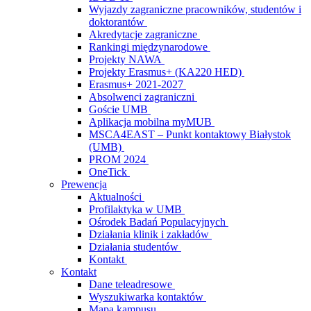
Wyjazdy zagraniczne pracowników, studentów i
doktorantów
Akredytacje zagraniczne
Rankingi międzynarodowe
Projekty NAWA
Projekty Erasmus+ (KA220 HED)
Erasmus+ 2021-2027
Absolwenci zagraniczni
Goście UMB
Aplikacja mobilna myMUB
MSCA4EAST – Punkt kontaktowy Białystok
(UMB)
PROM 2024
OneTick
Prewencja
Aktualności
Profilaktyka w UMB
Ośrodek Badań Populacyjnych
Działania klinik i zakładów
Działania studentów
Kontakt
Kontakt
Dane teleadresowe
Wyszukiwarka kontaktów
Mapa kampusu