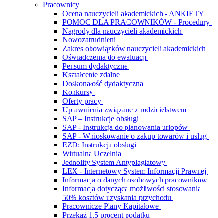
Pracownicy
Ocena nauczycieli akademickich - ANKIETY
POMOC DLA PRACOWNIKÓW - Procedury
Nagrody dla nauczycieli akademickich
Nowozatrudnieni
Zakres obowiązków nauczycieli akademickich
Oświadczenia do ewaluacji
Pensum dydaktyczne
Kształcenie zdalne
Doskonałość dydaktyczna
Konkursy
Oferty pracy
Uprawnienia związane z rodzicielstwem
SAP – Instrukcje obsługi
SAP - Instrukcja do planowania urlopów
SAP - Wnioskowanie o zakup towarów i usług
EZD: Instrukcja obsługi
Wirtualna Uczelnia
Jednolity System Antyplagiatowy
LEX - Internetowy System Informacji Prawnej
Informacja o danych osobowych pracowników
Informacja dotycząca możliwości stosowania
50% kosztów uzyskania przychodu
Pracownicze Plany Kapitałowe
Przekaż 1,5 procent podatku