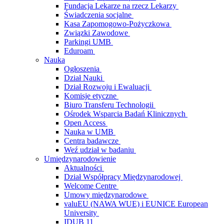
Fundacja Lekarze na rzecz Lekarzy
Świadczenia socjalne
Kasa Zapomogowo-Pożyczkowa
Związki Zawodowe
Parkingi UMB
Eduroam
Nauka
Ogłoszenia
Dział Nauki
Dział Rozwoju i Ewaluacji
Komisje etyczne
Biuro Transferu Technologii
Ośrodek Wsparcia Badań Klinicznych
Open Access
Nauka w UMB
Centra badawcze
Weź udział w badaniu
Umiędzynarodowienie
Aktualności
Dział Współpracy Międzynarodowej
Welcome Centre
Umowy międzynarodowe
valuEU (NAWA WUE) i EUNICE European
University
IDUB 11