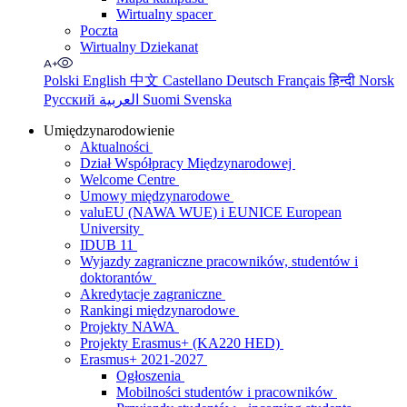
Wirtualny spacer
Poczta
Wirtualny Dziekanat
Polski
English
中文
Castellano
Deutsch
Français
हिन्दी
Norsk
Русский
العربية
Suomi
Svenska
Umiędzynarodowienie
Aktualności
Dział Współpracy Międzynarodowej
Welcome Centre
Umowy międzynarodowe
valuEU (NAWA WUE) i EUNICE European
University
IDUB 11
Wyjazdy zagraniczne pracowników, studentów i
doktorantów
Akredytacje zagraniczne
Rankingi międzynarodowe
Projekty NAWA
Projekty Erasmus+ (KA220 HED)
Erasmus+ 2021-2027
Ogłoszenia
Mobilności studentów i pracowników