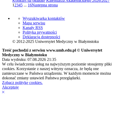
Konkurs na okładkę Kalendarza Akademickiego 2026/2027
1
2
3
4
5
...
16
Następna strona
Wyszukiwarka kontaktów
Mapa serwisu
Kanały RSS
Polityka prywatności
Deklaracja dostępności
© 2012-2025 Uniwersytet Medyczny w Białymstoku
Treść pochodzi z serwisu www.umb.edu.pl © Uniwersytet
Medyczny w Białymstoku
Data wydruku: 07.08.2026 21:35
W celu świadczenia usług na najwyższym poziomie stosujemy pliki
cookies. Korzystanie z naszej witryny oznacza, że będą one
zamieszczane w Państwa urządzeniu. W każdym momencie można
dokonać zmiany ustawień Państwa przeglądarki.
Zobacz politykę cookies.
Akceptuję