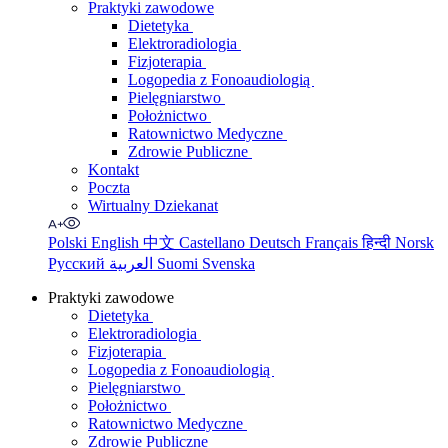
Praktyki zawodowe
Dietetyka
Elektroradiologia
Fizjoterapia
Logopedia z Fonoaudiologią
Pielęgniarstwo
Położnictwo
Ratownictwo Medyczne
Zdrowie Publiczne
Kontakt
Poczta
Wirtualny Dziekanat
Polski
English
中文
Castellano
Deutsch
Français
हिन्दी
Norsk
Русский
العربية
Suomi
Svenska
Praktyki zawodowe
Dietetyka
Elektroradiologia
Fizjoterapia
Logopedia z Fonoaudiologią
Pielęgniarstwo
Położnictwo
Ratownictwo Medyczne
Zdrowie Publiczne