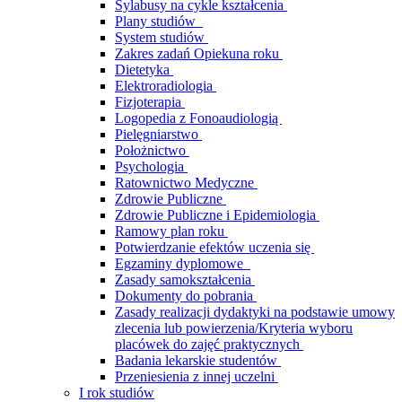
Sylabusy na cykle kształcenia
Plany studiów
System studiów
Zakres zadań Opiekuna roku
Dietetyka
Elektroradiologia
Fizjoterapia
Logopedia z Fonoaudiologią
Pielęgniarstwo
Położnictwo
Psychologia
Ratownictwo Medyczne
Zdrowie Publiczne
Zdrowie Publiczne i Epidemiologia
Ramowy plan roku
Potwierdzanie efektów uczenia się
Egzaminy dyplomowe
Zasady samokształcenia
Dokumenty do pobrania
Zasady realizacji dydaktyki na podstawie umowy
zlecenia lub powierzenia/Kryteria wyboru
placówek do zajęć praktycznych
Badania lekarskie studentów
Przeniesienia z innej uczelni
I rok studiów