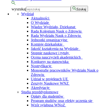
wyszukaj
Szukaj
Wydział
Aktualności
O Wydziale
Władze Wydziału, Dziekanat
Rada Kolegium Nauk o Zdrowiu
Rada Wydziału Nauk o Zdrowiu
Jednostki organizacyjne
Komisje dziekańskie
Jakość kształcenia na Wydziale
Stopnie naukowe i tytuły
Ocena nauczycieli akademickich
Konkursy na stanowiska
Nostryfikacje
Monografie pracowników Wydziału Nauk o
Zdrowiu
Udział w projektach UE
Zeszyty Naukowe WNZ
Akredytacje
Studia przeddyplomowe
Opłaty dla studentów
Program studiów oraz efekty uczenia się
Wzór sylabusa WNoZ