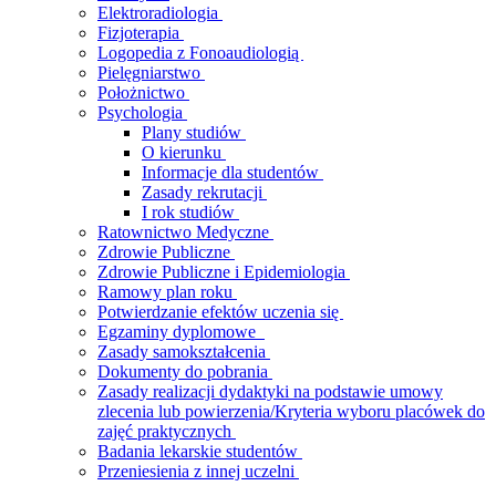
Elektroradiologia
Fizjoterapia
Logopedia z Fonoaudiologią
Pielęgniarstwo
Położnictwo
Psychologia
Plany studiów
O kierunku
Informacje dla studentów
Zasady rekrutacji
I rok studiów
Ratownictwo Medyczne
Zdrowie Publiczne
Zdrowie Publiczne i Epidemiologia
Ramowy plan roku
Potwierdzanie efektów uczenia się
Egzaminy dyplomowe
Zasady samokształcenia
Dokumenty do pobrania
Zasady realizacji dydaktyki na podstawie umowy
zlecenia lub powierzenia/Kryteria wyboru placówek do
zajęć praktycznych
Badania lekarskie studentów
Przeniesienia z innej uczelni