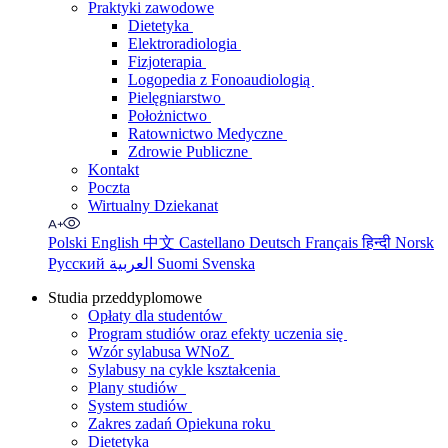
Praktyki zawodowe
Dietetyka
Elektroradiologia
Fizjoterapia
Logopedia z Fonoaudiologią
Pielęgniarstwo
Położnictwo
Ratownictwo Medyczne
Zdrowie Publiczne
Kontakt
Poczta
Wirtualny Dziekanat
Polski
English
中文
Castellano
Deutsch
Français
हिन्दी
Norsk
Русский
العربية
Suomi
Svenska
Studia przeddyplomowe
Opłaty dla studentów
Program studiów oraz efekty uczenia się
Wzór sylabusa WNoZ
Sylabusy na cykle kształcenia
Plany studiów
System studiów
Zakres zadań Opiekuna roku
Dietetyka