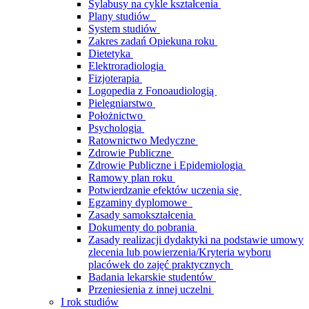
Sylabusy na cykle kształcenia
Plany studiów
System studiów
Zakres zadań Opiekuna roku
Dietetyka
Elektroradiologia
Fizjoterapia
Logopedia z Fonoaudiologią
Pielęgniarstwo
Położnictwo
Psychologia
Ratownictwo Medyczne
Zdrowie Publiczne
Zdrowie Publiczne i Epidemiologia
Ramowy plan roku
Potwierdzanie efektów uczenia się
Egzaminy dyplomowe
Zasady samokształcenia
Dokumenty do pobrania
Zasady realizacji dydaktyki na podstawie umowy
zlecenia lub powierzenia/Kryteria wyboru
placówek do zajęć praktycznych
Badania lekarskie studentów
Przeniesienia z innej uczelni
I rok studiów