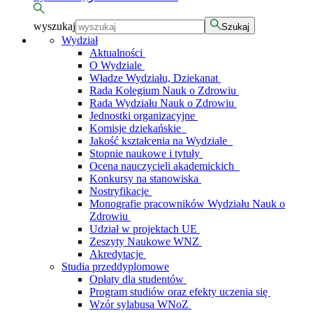
wyszukaj
Szukaj
Wydział
Aktualności
O Wydziale
Władze Wydziału, Dziekanat
Rada Kolegium Nauk o Zdrowiu
Rada Wydziału Nauk o Zdrowiu
Jednostki organizacyjne
Komisje dziekańskie
Jakość kształcenia na Wydziale
Stopnie naukowe i tytuły
Ocena nauczycieli akademickich
Konkursy na stanowiska
Nostryfikacje
Monografie pracowników Wydziału Nauk o
Zdrowiu
Udział w projektach UE
Zeszyty Naukowe WNZ
Akredytacje
Studia przeddyplomowe
Opłaty dla studentów
Program studiów oraz efekty uczenia się
Wzór sylabusa WNoZ