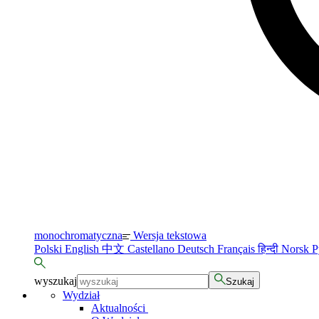
monochromatyczna
Wersja tekstowa
Polski
English
中文
Castellano
Deutsch
Français
हिन्दी
Norsk
Р
wyszukaj
Szukaj
Wydział
Aktualności