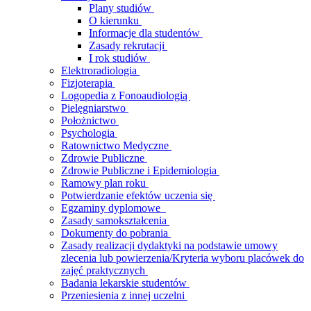
Plany studiów
O kierunku
Informacje dla studentów
Zasady rekrutacji
I rok studiów
Elektroradiologia
Fizjoterapia
Logopedia z Fonoaudiologią
Pielęgniarstwo
Położnictwo
Psychologia
Ratownictwo Medyczne
Zdrowie Publiczne
Zdrowie Publiczne i Epidemiologia
Ramowy plan roku
Potwierdzanie efektów uczenia się
Egzaminy dyplomowe
Zasady samokształcenia
Dokumenty do pobrania
Zasady realizacji dydaktyki na podstawie umowy
zlecenia lub powierzenia/Kryteria wyboru placówek do
zajęć praktycznych
Badania lekarskie studentów
Przeniesienia z innej uczelni