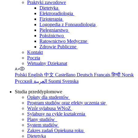
Praktyki zawodowe
Dietetyka
Elektroradiologia
Fizjoterapia
Logopedia z Fonoaudiologią
Pielęgniarstwo
Położnictwo
Ratownictwo Medyczne
Zdrowie Publiczne
Kontakt
Poczta
Wirtualny Dziekanat
Polski
English
中文
Castellano
Deutsch
Français
हिन्दी
Norsk
Русский
العربية
Suomi
Svenska
Studia przeddyplomowe
Opłaty dla studentów
Program studiów oraz efekty uczenia się
Wzór sylabusa WNoZ
Sylabusy na cykle kształcenia
Plany studiów
System studiów
Zakres zadań Opiekuna roku
Dietetyka