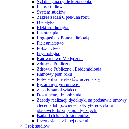
Sylabusy na cykle kształcenia
Plany studiów
System studiów
Zakres zadań Opiekuna roku
Dietetyka
Elektroradiologia
Fizjoterapia
Logopedia z Fonoaudiologią
Pielęgniarstwo
Położnictwo
Psychologia
Ratownictwo Medyczne
Zdrowie Publiczne
Zdrowie Publiczne i Epidemiologia
Ramowy plan roku
Potwierdzanie efektów uczenia się
Egzaminy dyplomowe
Zasady samokształcenia
Dokumenty do pobrania
Zasady realizacji dydaktyki na podstawie umowy
zlecenia lub powierzenia/Kryteria wyboru
placówek do zajęć praktycznych
Badania lekarskie studentów
Przeniesienia z innej uczelni
I rok studiów