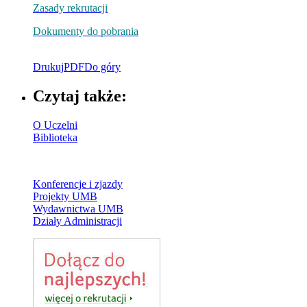
Zasady rekrutacji
Dokumenty do pobrania
Drukuj
PDF
Do góry
Czytaj także:
O Uczelni
Biblioteka
Konferencje i zjazdy
Projekty UMB
Wydawnictwa UMB
Działy Administracji