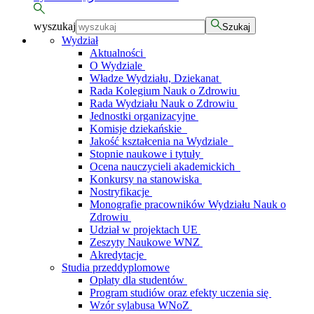
wyszukaj
Szukaj
Wydział
Aktualności
O Wydziale
Władze Wydziału, Dziekanat
Rada Kolegium Nauk o Zdrowiu
Rada Wydziału Nauk o Zdrowiu
Jednostki organizacyjne
Komisje dziekańskie
Jakość kształcenia na Wydziale
Stopnie naukowe i tytuły
Ocena nauczycieli akademickich
Konkursy na stanowiska
Nostryfikacje
Monografie pracowników Wydziału Nauk o
Zdrowiu
Udział w projektach UE
Zeszyty Naukowe WNZ
Akredytacje
Studia przeddyplomowe
Opłaty dla studentów
Program studiów oraz efekty uczenia się
Wzór sylabusa WNoZ