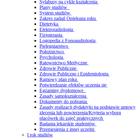
Sylabusy na cykle kształcenia
Plany studiów
System studiów
Zakres zadań Opiekuna roku
Dietetyka
Elektroradiologia
Fizjoterapia
Logopedia z Fonoaudiologią
Pielęgniarstwo
Położnictwo
Psychologia
Ratownictwo Medyczne
Zdrowie Publiczne
Zdrowie Publiczne i Epidemiologia
Ramowy plan roku
Potwierdzanie efektów uczenia się
Egzaminy dyplomowe
Zasady samokształcenia
Dokumenty do pobrania
Zasady realizacji dydaktyki na podstawie umowy
zlecenia lub powierzenia/Kryteria wyboru
placówek do zajęć praktycznych
Badania lekarskie studentów
Przeniesienia z innej uczelni
I rok studiów