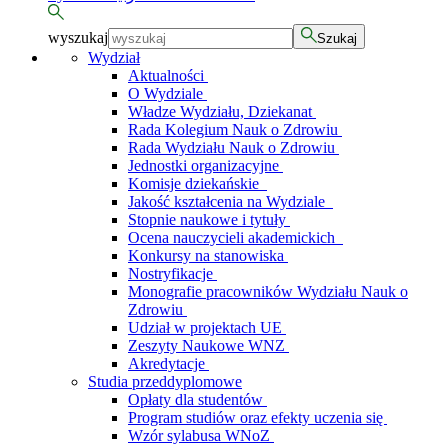
wyszukaj
Szukaj
Wydział
Aktualności
O Wydziale
Władze Wydziału, Dziekanat
Rada Kolegium Nauk o Zdrowiu
Rada Wydziału Nauk o Zdrowiu
Jednostki organizacyjne
Komisje dziekańskie
Jakość kształcenia na Wydziale
Stopnie naukowe i tytuły
Ocena nauczycieli akademickich
Konkursy na stanowiska
Nostryfikacje
Monografie pracowników Wydziału Nauk o
Zdrowiu
Udział w projektach UE
Zeszyty Naukowe WNZ
Akredytacje
Studia przeddyplomowe
Opłaty dla studentów
Program studiów oraz efekty uczenia się
Wzór sylabusa WNoZ