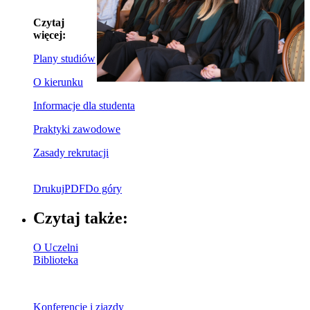
Czytaj
więcej:
Plany studiów
O kierunku
Informacje dla studenta
Praktyki zawodowe
Zasady rekrutacji
Drukuj
PDF
Do góry
Czytaj także:
O Uczelni
Biblioteka
Konferencje i zjazdy