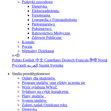
Praktyki zawodowe
Dietetyka
Elektroradiologia
Fizjoterapia
Logopedia z Fonoaudiologią
Pielęgniarstwo
Położnictwo
Ratownictwo Medyczne
Zdrowie Publiczne
Kontakt
Poczta
Wirtualny Dziekanat
Polski
English
中文
Castellano
Deutsch
Français
हिन्दी
Norsk
Русский
العربية
Suomi
Svenska
Studia przeddyplomowe
Opłaty dla studentów
Program studiów oraz efekty uczenia się
Wzór sylabusa WNoZ
Sylabusy na cykle kształcenia
Plany studiów
System studiów
Zakres zadań Opiekuna roku
Dietetyka