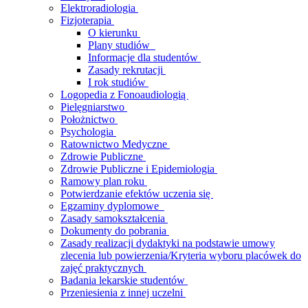
Elektroradiologia
Fizjoterapia
O kierunku
Plany studiów
Informacje dla studentów
Zasady rekrutacji
I rok studiów
Logopedia z Fonoaudiologią
Pielęgniarstwo
Położnictwo
Psychologia
Ratownictwo Medyczne
Zdrowie Publiczne
Zdrowie Publiczne i Epidemiologia
Ramowy plan roku
Potwierdzanie efektów uczenia się
Egzaminy dyplomowe
Zasady samokształcenia
Dokumenty do pobrania
Zasady realizacji dydaktyki na podstawie umowy
zlecenia lub powierzenia/Kryteria wyboru placówek do
zajęć praktycznych
Badania lekarskie studentów
Przeniesienia z innej uczelni