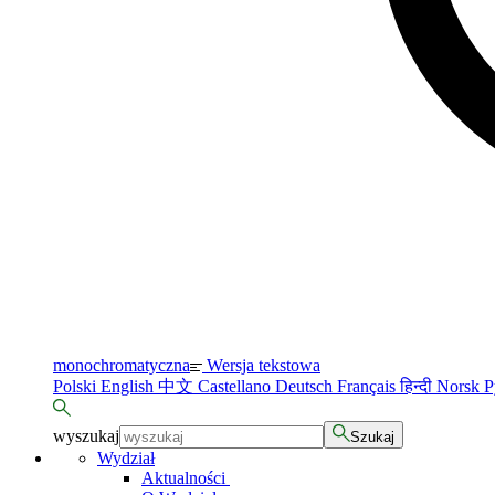
monochromatyczna
Wersja tekstowa
Polski
English
中文
Castellano
Deutsch
Français
हिन्दी
Norsk
Р
wyszukaj
Szukaj
Wydział
Aktualności