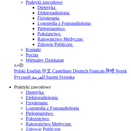
Praktyki zawodowe
Dietetyka
Elektroradiologia
Fizjoterapia
Logopedia z Fonoaudiologią
Pielęgniarstwo
Położnictwo
Ratownictwo Medyczne
Zdrowie Publiczne
Kontakt
Poczta
Wirtualny Dziekanat
Polski
English
中文
Castellano
Deutsch
Français
हिन्दी
Norsk
Русский
العربية
Suomi
Svenska
Praktyki zawodowe
Dietetyka
Elektroradiologia
Fizjoterapia
Logopedia z Fonoaudiologią
Pielęgniarstwo
Położnictwo
Ratownictwo Medyczne
Zdrowie Publiczne