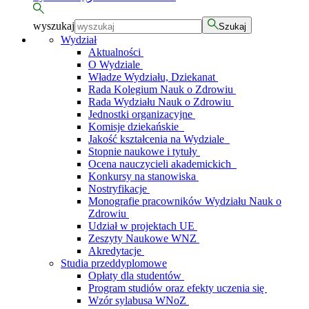
wyszukaj
Szukaj
Wydział
Aktualności
O Wydziale
Władze Wydziału, Dziekanat
Rada Kolegium Nauk o Zdrowiu
Rada Wydziału Nauk o Zdrowiu
Jednostki organizacyjne
Komisje dziekańskie
Jakość kształcenia na Wydziale
Stopnie naukowe i tytuły
Ocena nauczycieli akademickich
Konkursy na stanowiska
Nostryfikacje
Monografie pracowników Wydziału Nauk o
Zdrowiu
Udział w projektach UE
Zeszyty Naukowe WNZ
Akredytacje
Studia przeddyplomowe
Opłaty dla studentów
Program studiów oraz efekty uczenia się
Wzór sylabusa WNoZ