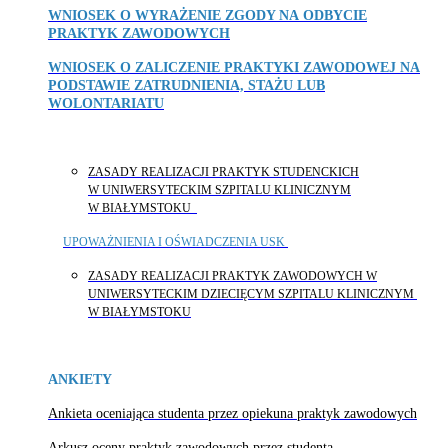
WNIOSEK O WYRAŻENIE ZGODY NA ODBYCIE
PRAKTYK ZAWODOWYCH
WNIOSEK O ZALICZENIE PRAKTYKI ZAWODOWEJ NA
PODSTAWIE ZATRUDNIENIA, STAŻU LUB
WOLONTARIATU
ZASADY REALIZACJI PRAKTYK STUDENCKICH
W UNIWERSYTECKIM SZPITALU KLINICZNYM
W BIAŁYMSTOKU
UPOWAŻNIENIA I OŚWIADCZENIA USK
ZASADY REALIZACJI PRAKTYK ZAWODOWYCH W
UNIWERSYTECKIM DZIECIĘCYM SZPITALU KLINICZNYM
W BIAŁYMSTOKU
ANKIETY
Ankieta oceniająca studenta przez opiekuna praktyk zawodowych
Arkusz oceny praktyk zawodowych przez studenta