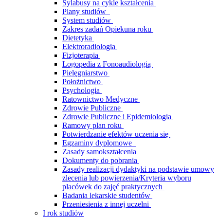
Sylabusy na cykle kształcenia
Plany studiów
System studiów
Zakres zadań Opiekuna roku
Dietetyka
Elektroradiologia
Fizjoterapia
Logopedia z Fonoaudiologią
Pielęgniarstwo
Położnictwo
Psychologia
Ratownictwo Medyczne
Zdrowie Publiczne
Zdrowie Publiczne i Epidemiologia
Ramowy plan roku
Potwierdzanie efektów uczenia się
Egzaminy dyplomowe
Zasady samokształcenia
Dokumenty do pobrania
Zasady realizacji dydaktyki na podstawie umowy
zlecenia lub powierzenia/Kryteria wyboru
placówek do zajęć praktycznych
Badania lekarskie studentów
Przeniesienia z innej uczelni
I rok studiów