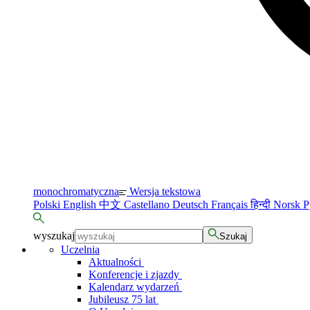
monochromatyczna
Wersja tekstowa
Polski
English
中文
Castellano
Deutsch
Français
हिन्दी
Norsk
Р
wyszukaj
Szukaj
Uczelnia
Aktualności
Konferencje i zjazdy
Kalendarz wydarzeń
Jubileusz 75 lat