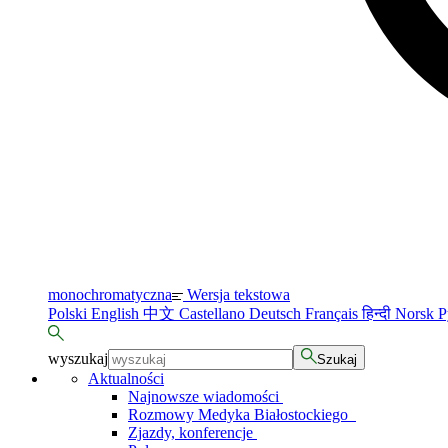
monochromatyczna
Wersja tekstowa
Polski
English
中文
Castellano
Deutsch
Français
हिन्दी
Norsk
Р
wyszukaj
Szukaj
Aktualności
Najnowsze wiadomości
Rozmowy Medyka Białostockiego
Zjazdy, konferencje