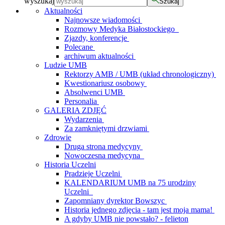
wyszukaj
Szukaj
Aktualności
Najnowsze wiadomości
Rozmowy Medyka Białostockiego
Zjazdy, konferencje
Polecane
archiwum aktualności
Ludzie UMB
Rektorzy AMB / UMB (układ chronologiczny)
Kwestionariusz osobowy
Absolwenci UMB
Personalia
GALERIA ZDJĘĆ
Wydarzenia
Za zamkniętymi drzwiami
Zdrowie
Druga strona medycyny
Nowoczesna medycyna
Historia Uczelni
Pradzieje Uczelni
KALENDARIUM UMB na 75 urodziny
Uczelni
Zapomniany dyrektor Bowszyc
Historia jednego zdjęcia - tam jest moja mama!
A gdyby UMB nie powstało? - felieton