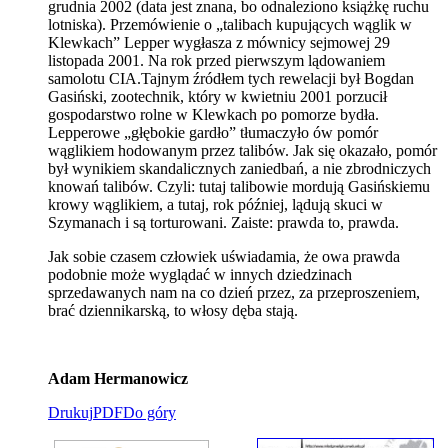
grudnia 2002 (data jest znana, bo odnaleziono książkę ruchu
lotniska). Przemówienie o „talibach kupujących wąglik w
Klewkach” Lepper wygłasza z mównicy sejmowej 29
listopada 2001. Na rok przed pierwszym lądowaniem
samolotu CIA.Tajnym źródłem tych rewelacji był Bogdan
Gasiński, zootechnik, który w kwietniu 2001 porzucił
gospodarstwo rolne w Klewkach po pomorze bydła.
Lepperowe „głębokie gardło” tłumaczyło ów pomór
wąglikiem hodowanym przez talibów. Jak się okazało, pomór
był wynikiem skandalicznych zaniedbań, a nie zbrodniczych
knowań talibów. Czyli: tutaj talibowie mordują Gasińskiemu
krowy wąglikiem, a tutaj, rok później, lądują skuci w
Szymanach i są torturowani. Zaiste: prawda to, prawda.
Jak sobie czasem człowiek uświadamia, że owa prawda
podobnie może wyglądać w innych dziedzinach
sprzedawanych nam na co dzień przez, za przeproszeniem,
brać dziennikarską, to włosy dęba stają.
Adam Hermanowicz
Drukuj
PDF
Do góry