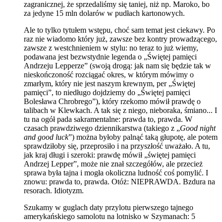
zagranicznej, że sprzedaliśmy się taniej, niż np. Maroko, bo
za jedyne 15 mln dolarów w pudłach kartonowych.
Ale to tylko tytułem wstępu, choć sam temat jest ciekawy. Po
raz nie wiadomo który już, zawsze bez kontry prowadzącego,
zawsze z westchnieniem w stylu: no teraz to już wiemy,
podawana jest bezwstydnie legenda o „Świętej pamięci
Andrzeju Lepperze” (swoją drogą: jak nam się będzie tak w
nieskończoność rozciągać okres, w którym mówimy o
zmarłym, który nie jest naszym krewnym, per „Świętej
pamięci”, to niedługo dojdziemy do „Świętej pamięci
Bolesława Chrobrego”), który rzekomo mówił prawdę o
talibach w Klewkach. A tak się z niego, nieboraka, śmiano... I
tu na ogół pada sakramentalne: prawda to, prawda. W
czasach prawdziwego dziennikarstwa (takiego z „
Good night
and good luck
”) można byłoby palnąć taką głupotę, ale potem
sprawdziłoby się, przeprosiło i na przyszłość uważało. A tu,
jak kraj długi i szeroki: prawdę mówił „świętej pamięci
Andrzej Lepper”, może nie znał szczegółów, ale przecież
sprawa była tajna i mogła okoliczna ludność coś pomylić. I
znowu: prawda to, prawda. Otóż: NIEPRAWDA. Bzdura na
resorach. Idiotyzm.
Szukamy w guglach daty przylotu pierwszego tajnego
amerykańskiego samolotu na lotnisko w Szymanach: 5