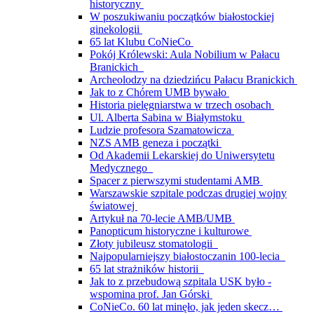
historyczny
W poszukiwaniu początków białostockiej
ginekologii
65 lat Klubu CoNieCo
Pokój Królewski: Aula Nobilium w Pałacu
Branickich
Archeolodzy na dziedzińcu Pałacu Branickich
Jak to z Chórem UMB bywało
Historia pielęgniarstwa w trzech osobach
Ul. Alberta Sabina w Białymstoku
Ludzie profesora Szamatowicza
NZS AMB geneza i początki
Od Akademii Lekarskiej do Uniwersytetu
Medycznego
Spacer z pierwszymi studentami AMB
Warszawskie szpitale podczas drugiej wojny
światowej
Artykuł na 70-lecie AMB/UMB
Panopticum historyczne i kulturowe
Złoty jubileusz stomatologii
Najpopularniejszy białostoczanin 100-lecia
65 lat strażników historii
Jak to z przebudową szpitala USK było -
wspomina prof. Jan Górski
CoNieCo. 60 lat minęło, jak jeden skecz…