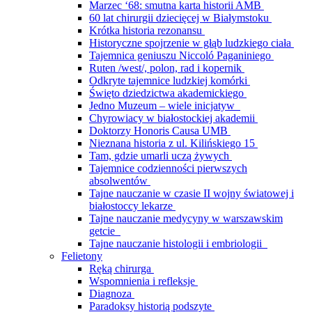
Marzec ‘68: smutna karta historii AMB
60 lat chirurgii dziecięcej w Białymstoku
Krótka historia rezonansu
Historyczne spojrzenie w głąb ludzkiego ciała
Tajemnica geniuszu Niccoló Paganiniego
Ruten /west/, polon, rad i kopernik
Odkryte tajemnice ludzkiej komórki
Święto dziedzictwa akademickiego
Jedno Muzeum – wiele inicjatyw
Chyrowiacy w białostockiej akademii
Doktorzy Honoris Causa UMB
Nieznana historia z ul. Kilińskiego 15
Tam, gdzie umarli uczą żywych
Tajemnice codzienności pierwszych
absolwentów
Tajne nauczanie w czasie II wojny światowej i
białostoccy lekarze
Tajne nauczanie medycyny w warszawskim
getcie
Tajne nauczanie histologii i embriologii
Felietony
Ręką chirurga
Wspomnienia i refleksje
Diagnoza
Paradoksy historią podszyte