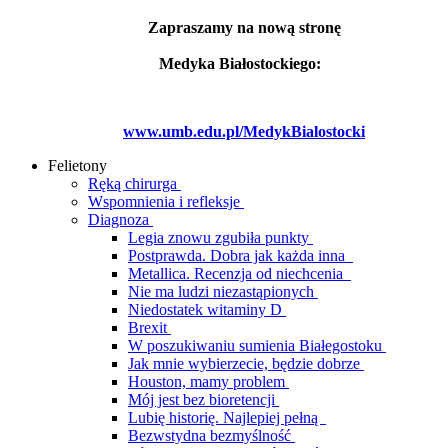
Zapraszamy na nową stronę
Medyka Białostockiego:
www.umb.edu.pl/MedykBialostocki
Felietony
Ręką chirurga
Wspomnienia i refleksje
Diagnoza
Legia znowu zgubiła punkty
Postprawda. Dobra jak każda inna
Metallica. Recenzja od niechcenia
Nie ma ludzi niezastąpionych
Niedostatek witaminy D
Brexit
W poszukiwaniu sumienia Białegostoku
Jak mnie wybierzecie, będzie dobrze
Houston, mamy problem
Mój jest bez bioretencji
Lubię historię. Najlepiej pełną
Bezwstydna bezmyślność