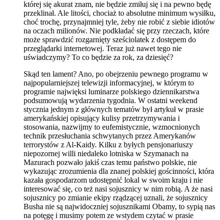
której się akurat znam, nie będzie zmiłuj się i na pewno będę
przeklinał. Ale litości, chociaż to absolutne minimum wysiłku,
choć trochę, przynajmniej tyle, żeby nie robić z siebie idiotów
na oczach milionów. Nie podkładać się przy rzeczach, które
może sprawdzić rozgarnięty sześciolatek z dostępem do
przeglądarki internetowej. Teraz już nawet tego nie
uświadczymy? To co będzie za rok, za dziesięć?
Skąd ten lament? Ano, po obejrzeniu pewnego programu w
najpopularniejszej telewizji informacyjnej, w którym to
programie najwięksi luminarze polskiego dziennikarstwa
podsumowują wydarzenia tygodnia. W ostatni weekend
stycznia jednym z głównych tematów był artykuł w prasie
amerykańskiej opisujący kulisy przetrzymywania i
stosowania, nazwijmy to eufemistycznie, wzmocnionych
technik przesłuchania schwytanych przez Amerykanów
terrorystów z Al-Kaidy. Kilku z byłych pensjonariuszy
niepozornej willi niedaleko lotniska w Szymanach na
Mazurach pozwało jakiś czas temu państwo polskie, nie
wykazując zrozumienia dla znanej polskiej gościnności, która
kazała gospodarzom udostępnić lokal w swoim kraju i nie
interesować się, co też nasi sojusznicy w nim robią. A że nasi
sojusznicy po zmianie ekipy rządzącej uznali, że sojusznicy
Busha nie są najwidoczniej sojusznikami Obamy, to sypią nas
na potęgę i musimy potem ze wstydem czytać w prasie