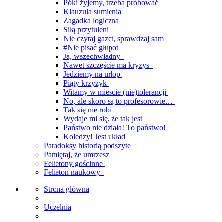
Póki żyjemy, trzeba próbować
Klauzula sumienia
Zagadka logiczna
Siłą przytuleni
Nie czytaj gazet, sprawdzaj sam
#Nie pisać głupot
Ja, wszechwładny
Nawet szczęście ma kryzys
Jedziemy na urlop
Piąty krzyżyk
Witamy w mieście (nie)tolerancji
No, ale skoro są to profesorowie…
Tak się nie robi
Wydaje mi się, że tak jest
Państwo nie działa! To państwo!
Koledzy! Jest układ
Paradoksy historią podszyte
Pamiętaj, że umrzesz
Felietony gościnne
Felieton naukowy
Strona główna
Uczelnia