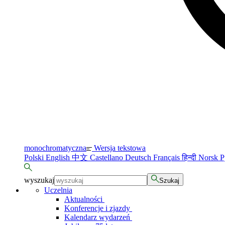
monochromatyczna
Wersja tekstowa
Polski
English
中文
Castellano
Deutsch
Français
हिन्दी
Norsk
Р
wyszukaj
Szukaj
Uczelnia
Aktualności
Konferencje i zjazdy
Kalendarz wydarzeń