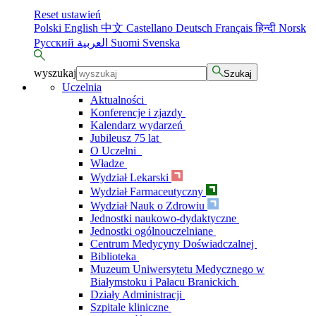
Reset ustawień
Polski
English
中文
Castellano
Deutsch
Français
हिन्दी
Norsk
Русский
العربية
Suomi
Svenska
wyszukaj
Szukaj
Uczelnia
Aktualności
Konferencje i zjazdy
Kalendarz wydarzeń
Jubileusz 75 lat
O Uczelni
Władze
Wydział Lekarski
Wydział Farmaceutyczny
Wydział Nauk o Zdrowiu
Jednostki naukowo-dydaktyczne
Jednostki ogólnouczelniane
Centrum Medycyny Doświadczalnej
Biblioteka
Muzeum Uniwersytetu Medycznego w
Białymstoku i Pałacu Branickich
Działy Administracji
Szpitale kliniczne