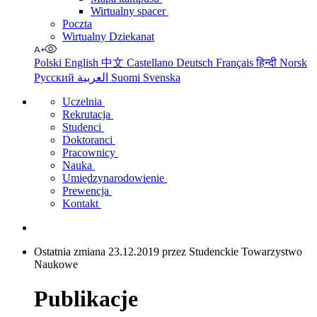
Wirtualny spacer
Poczta
Wirtualny Dziekanat
Polski
English
中文
Castellano
Deutsch
Français
हिन्दी
Norsk
Русский
العربية
Suomi
Svenska
Uczelnia
Rekrutacja
Studenci
Doktoranci
Pracownicy
Nauka
Umiędzynarodowienie
Prewencja
Kontakt
Ostatnia zmiana 23.12.2019 przez Studenckie Towarzystwo
Naukowe
Publikacje