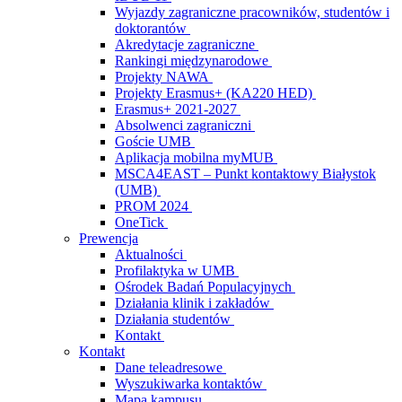
Wyjazdy zagraniczne pracowników, studentów i
doktorantów
Akredytacje zagraniczne
Rankingi międzynarodowe
Projekty NAWA
Projekty Erasmus+ (KA220 HED)
Erasmus+ 2021-2027
Absolwenci zagraniczni
Goście UMB
Aplikacja mobilna myMUB
MSCA4EAST – Punkt kontaktowy Białystok
(UMB)
PROM 2024
OneTick
Prewencja
Aktualności
Profilaktyka w UMB
Ośrodek Badań Populacyjnych
Działania klinik i zakładów
Działania studentów
Kontakt
Kontakt
Dane teleadresowe
Wyszukiwarka kontaktów
Mapa kampusu