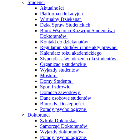
Studenci
Aktualności
Platforma edukacyjna
Wirtualny Dziekanat
Dział Spraw Studenckich
Biuro Wsparcia Rozwoju Studentów i
Doktorantów
Kontakt do dziekanatów
Regulamin studiów i inne akty prawne
Kalendarz roku akademickiego
Stypendia - świadczenia dla studentów
Organizacje studenckie
Wyjazdy studentów
Mostum
Domy Studenta
Sport i zdrowie
Doradca zawodowy
Dane osobowe studentów
Biuro ds. Dostępności
Porady psychologiczne
Doktoranci
Szkoła Doktorska
Samorząd Doktorantów
Wyjazdy doktorantów
Porady psychologiczne