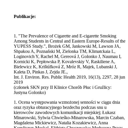
Publikacje:
1. "The Prevalence of Cigarette and E-cigarette Smoking
Among Students in Central and Eastern Europe-Results of the
YUPESS Study.", Brożek GM, Jankowski M, Lawson JA,
Shpakou A, Poznański M, Zielonka TM, Klimatckaia L,
Loginovich Y, Rachel M, Gereová J, Golonko J, Naumau I,
Kornicki K, Pepłowska P, Kovalevskiy V, Raskiliene A,
Bielewicz K, Krištúfková Z, Mróz R, Majek, Lubanski J,
Kaleta D, Pinkas J, Zejda JE.,
Int. J. Environ. Res. Public Health 2019, 16(13), 2297, 28 jun
2019
(członek SKN przy II Klinice Chorób Płuc i Gruźlicy:
Justyna Golonko)
1. Ocena występowania wzmożonej senności w ciągu dnia
oraz ryzyka obturacyjnego bezdechu podczas snu u
kierowców zawodowych komunikacji miejskiej; Łukasz
Minarowski, Sylwia Chwieśko-Minarowska, Marcin Czaban,
Magdalena Mickiewicz, Natalia Kozakiewicz, Anna
Kuryliszyn-Moskal, Elżbieta Chyczewska; Medycyna Pracy