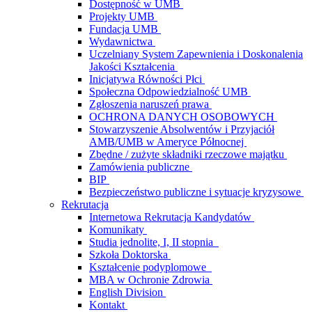
Dostępność w UMB
Projekty UMB
Fundacja UMB
Wydawnictwa
Uczelniany System Zapewnienia i Doskonalenia
Jakości Kształcenia
Inicjatywa Równości Płci
Społeczna Odpowiedzialność UMB
Zgłoszenia naruszeń prawa
OCHRONA DANYCH OSOBOWYCH
Stowarzyszenie Absolwentów i Przyjaciół
AMB/UMB w Ameryce Północnej
Zbędne / zużyte składniki rzeczowe majątku
Zamówienia publiczne
BIP
Bezpieczeństwo publiczne i sytuacje kryzysowe
Rekrutacja
Internetowa Rekrutacja Kandydatów
Komunikaty
Studia jednolite, I, II stopnia
Szkoła Doktorska
Kształcenie podyplomowe
MBA w Ochronie Zdrowia
English Division
Kontakt