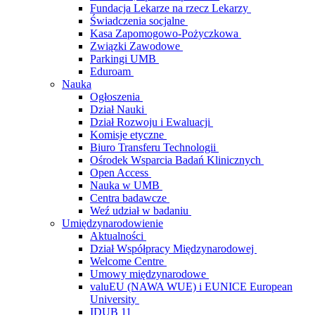
Fundacja Lekarze na rzecz Lekarzy
Świadczenia socjalne
Kasa Zapomogowo-Pożyczkowa
Związki Zawodowe
Parkingi UMB
Eduroam
Nauka
Ogłoszenia
Dział Nauki
Dział Rozwoju i Ewaluacji
Komisje etyczne
Biuro Transferu Technologii
Ośrodek Wsparcia Badań Klinicznych
Open Access
Nauka w UMB
Centra badawcze
Weź udział w badaniu
Umiędzynarodowienie
Aktualności
Dział Współpracy Międzynarodowej
Welcome Centre
Umowy międzynarodowe
valuEU (NAWA WUE) i EUNICE European
University
IDUB 11