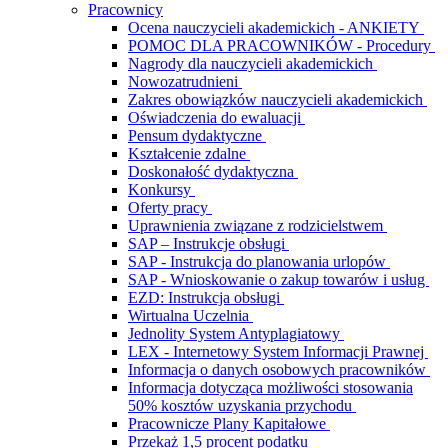
Pracownicy
Ocena nauczycieli akademickich - ANKIETY
POMOC DLA PRACOWNIKÓW - Procedury
Nagrody dla nauczycieli akademickich
Nowozatrudnieni
Zakres obowiązków nauczycieli akademickich
Oświadczenia do ewaluacji
Pensum dydaktyczne
Kształcenie zdalne
Doskonałość dydaktyczna
Konkursy
Oferty pracy
Uprawnienia związane z rodzicielstwem
SAP – Instrukcje obsługi
SAP - Instrukcja do planowania urlopów
SAP - Wnioskowanie o zakup towarów i usług
EZD: Instrukcja obsługi
Wirtualna Uczelnia
Jednolity System Antyplagiatowy
LEX - Internetowy System Informacji Prawnej
Informacja o danych osobowych pracowników
Informacja dotycząca możliwości stosowania
50% kosztów uzyskania przychodu
Pracownicze Plany Kapitałowe
Przekaż 1,5 procent podatku