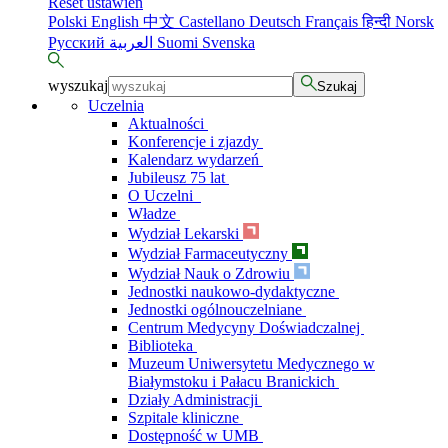
Reset ustawień
Polski
English
中文
Castellano
Deutsch
Français
हिन्दी
Norsk
Русский
العربية
Suomi
Svenska
wyszukaj
Szukaj
Uczelnia
Aktualności
Konferencje i zjazdy
Kalendarz wydarzeń
Jubileusz 75 lat
O Uczelni
Władze
Wydział Lekarski
Wydział Farmaceutyczny
Wydział Nauk o Zdrowiu
Jednostki naukowo-dydaktyczne
Jednostki ogólnouczelniane
Centrum Medycyny Doświadczalnej
Biblioteka
Muzeum Uniwersytetu Medycznego w
Białymstoku i Pałacu Branickich
Działy Administracji
Szpitale kliniczne
Dostępność w UMB