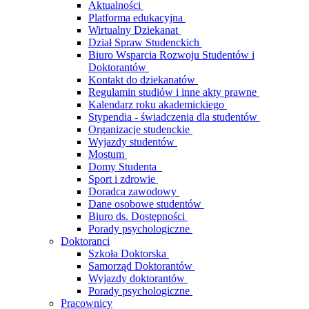
Aktualności
Platforma edukacyjna
Wirtualny Dziekanat
Dział Spraw Studenckich
Biuro Wsparcia Rozwoju Studentów i
Doktorantów
Kontakt do dziekanatów
Regulamin studiów i inne akty prawne
Kalendarz roku akademickiego
Stypendia - świadczenia dla studentów
Organizacje studenckie
Wyjazdy studentów
Mostum
Domy Studenta
Sport i zdrowie
Doradca zawodowy
Dane osobowe studentów
Biuro ds. Dostępności
Porady psychologiczne
Doktoranci
Szkoła Doktorska
Samorząd Doktorantów
Wyjazdy doktorantów
Porady psychologiczne
Pracownicy