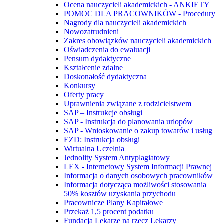
Ocena nauczycieli akademickich - ANKIETY
POMOC DLA PRACOWNIKÓW - Procedury
Nagrody dla nauczycieli akademickich
Nowozatrudnieni
Zakres obowiązków nauczycieli akademickich
Oświadczenia do ewaluacji
Pensum dydaktyczne
Kształcenie zdalne
Doskonałość dydaktyczna
Konkursy
Oferty pracy
Uprawnienia związane z rodzicielstwem
SAP – Instrukcje obsługi
SAP - Instrukcja do planowania urlopów
SAP - Wnioskowanie o zakup towarów i usług
EZD: Instrukcja obsługi
Wirtualna Uczelnia
Jednolity System Antyplagiatowy
LEX - Internetowy System Informacji Prawnej
Informacja o danych osobowych pracowników
Informacja dotycząca możliwości stosowania
50% kosztów uzyskania przychodu
Pracownicze Plany Kapitałowe
Przekaż 1,5 procent podatku
Fundacja Lekarze na rzecz Lekarzy