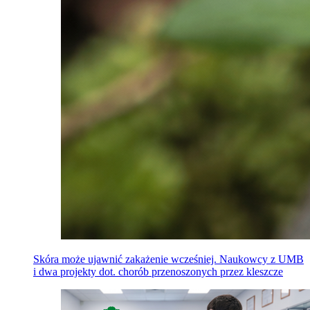
Skóra może ujawnić zakażenie wcześniej. Naukowcy z UMB
i dwa projekty dot. chorób przenoszonych przez kleszcze