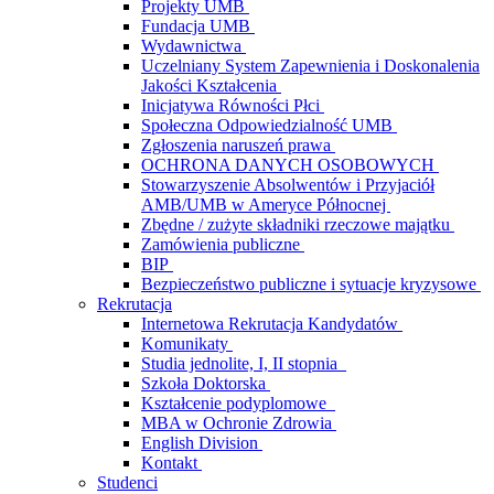
Projekty UMB
Fundacja UMB
Wydawnictwa
Uczelniany System Zapewnienia i Doskonalenia
Jakości Kształcenia
Inicjatywa Równości Płci
Społeczna Odpowiedzialność UMB
Zgłoszenia naruszeń prawa
OCHRONA DANYCH OSOBOWYCH
Stowarzyszenie Absolwentów i Przyjaciół
AMB/UMB w Ameryce Północnej
Zbędne / zużyte składniki rzeczowe majątku
Zamówienia publiczne
BIP
Bezpieczeństwo publiczne i sytuacje kryzysowe
Rekrutacja
Internetowa Rekrutacja Kandydatów
Komunikaty
Studia jednolite, I, II stopnia
Szkoła Doktorska
Kształcenie podyplomowe
MBA w Ochronie Zdrowia
English Division
Kontakt
Studenci