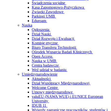
Świadczenia socjalne
Kasa Zapomogowo-Pożyczkowa
Związki Zawodowe
Parkingi UMB
Eduroam
Nauka
Ogłoszenia
Dział Nauki
Dział Rozwoju i Ewaluacji
Komisje etyczne
Biuro Transferu Technologii
Ośrodek Wsparcia Badań Klinicznych
Open Access
Nauka w UMB
Centra badawcze
Weź udział w badaniu
Umiędzynarodowienie
Aktualności
Dział Współpracy Międzynarodowej
Welcome Centre
Umowy międzynarodowe
valuEU (NAWA WUE) i EUNICE European
University
IDUB 11
Wyjazdy zagraniczne pracowników, studentów i