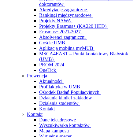
doktorantów
Akredytacje zagraniczne
Rankingi międzynarodowe
Projekty NAWA
Projekty Erasmus+ (KA220 HED)
Erasmus+ 2021-2027
Absolwenci zagraniczni
Goście UMB
Aplikacja mobilna myMUB
MSCA4EAST – Punkt kontaktowy Białystok
(UMB)
PROM 2024
OneTick
Prewencja
Aktualności
Profilaktyka w UMB
Ośrodek Badań Populacyjnych
Działania klinik i zakładów
Działania studentów
Kontakt
Kontakt
Dane teleadresowe
Wyszukiwarka kontaktów
Mapa kampusu
Wirtualny spacer