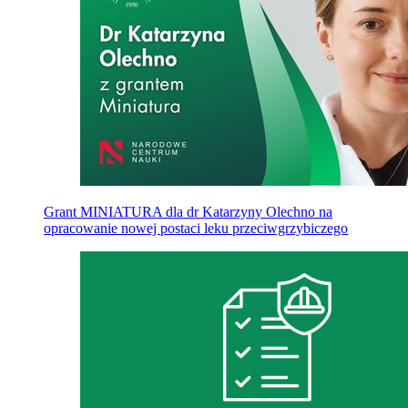
Grant MINIATURA dla dr Katarzyny Olechno na
opracowanie nowej postaci leku przeciwgrzybiczego