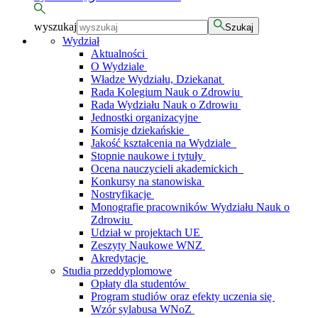
wyszukaj
Szukaj
Wydział
Aktualności
O Wydziale
Władze Wydziału, Dziekanat
Rada Kolegium Nauk o Zdrowiu
Rada Wydziału Nauk o Zdrowiu
Jednostki organizacyjne
Komisje dziekańskie
Jakość kształcenia na Wydziale
Stopnie naukowe i tytuły
Ocena nauczycieli akademickich
Konkursy na stanowiska
Nostryfikacje
Monografie pracowników Wydziału Nauk o
Zdrowiu
Udział w projektach UE
Zeszyty Naukowe WNZ
Akredytacje
Studia przeddyplomowe
Opłaty dla studentów
Program studiów oraz efekty uczenia się
Wzór sylabusa WNoZ