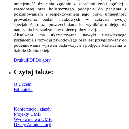
umiejętność działania zgodnie z zasadami etyki ogólnej i
zawodowej oraz holistycznego podejścia do pacjenta z
poszanowaniem i respektowaniem jego praw, umiejętność
prowadzenia badań naukowych w zakresie swojej
specjalności oraz upowszechniania ich wyników, umiejętność
nauczania i zarządzania w opiece położniczej.
Absolwent ma ukształtowane nawyki ustawicznego
kształcenia i rozwoju zawodowego oraz jest przygotowany do
podejmowania wyzwań badawczych i podjęcia kształcenia w
Szkole Doktorskiej.
Drukuj
PDF
Do góry
Czytaj także:
O Uczelni
Biblioteka
Konferencje i zjazdy
Projekty UMB
Wydawnictwa UMB
Działy Administracji