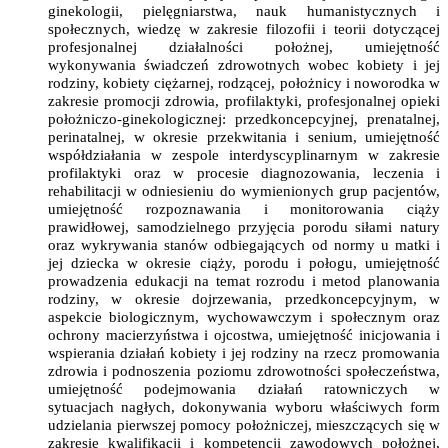
ginekologii, pielęgniarstwa, nauk humanistycznych i
społecznych, wiedzę w zakresie filozofii i teorii dotyczącej
profesjonalnej działalności położnej, umiejętność
wykonywania świadczeń zdrowotnych wobec kobiety i jej
rodziny, kobiety ciężarnej, rodzącej, położnicy i noworodka w
zakresie promocji zdrowia, profilaktyki, profesjonalnej opieki
położniczo-ginekologicznej: przedkoncepcyjnej, prenatalnej,
perinatalnej, w okresie przekwitania i senium, umiejętność
współdziałania w zespole interdyscyplinarnym w zakresie
profilaktyki oraz w procesie diagnozowania, leczenia i
rehabilitacji w odniesieniu do wymienionych grup pacjentów,
umiejętność rozpoznawania i monitorowania ciąży
prawidłowej, samodzielnego przyjęcia porodu siłami natury
oraz wykrywania stanów odbiegających od normy u matki i
jej dziecka w okresie ciąży, porodu i połogu, umiejętność
prowadzenia edukacji na temat rozrodu i metod planowania
rodziny, w okresie dojrzewania, przedkoncepcyjnym, w
aspekcie biologicznym, wychowawczym i społecznym oraz
ochrony macierzyństwa i ojcostwa, umiejętność inicjowania i
wspierania działań kobiety i jej rodziny na rzecz promowania
zdrowia i podnoszenia poziomu zdrowotności społeczeństwa,
umiejętność podejmowania działań ratowniczych w
sytuacjach nagłych, dokonywania wyboru właściwych form
udzielania pierwszej pomocy położniczej, mieszczących się w
zakresie kwalifikacji i kompetencji zawodowych położnej,