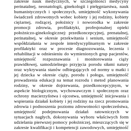
zakresie nauk medycznych, w szczególności medycyny
perinatalnej, neonatologii, ginekologii i pielęgniarstwa, nauk
humanistycznych i społecznych, umiejętność wykonywania
świadczeń zdrowotnych wobec kobiety i jej rodziny, kobiety
ciężarnej, rodzącej, położnicy i noworodka w zakresie
promocji zdrowia, profilaktyki, profesjonalnej opieki
położniczo-ginekologicznej: przedkoncepcyjnej, prenatalnej,
perinatalnej, w okresie przekwitania i senium, umiejętność
współdziałania w zespole interdyscyplinarnym w zakresie
profilaktyki oraz w procesie diagnozowania, leczenia i
rehabilitacji w odniesieniu do wymienionych grup pacjentów,
umiejętność rozpoznawania i monitorowania ciąży
prawidłowej, samodzielnego przyjęcia porodu siłami natury
oraz wykrywania stanów odbiegających od normy u matki i
jej dziecka w okresie ciąży, porodu i połogu, umiejętność
prowadzenia edukacji na temat rozrodu i metod planowania
rodziny, w okresie dojrzewania, przedkoncepcyjnym, w
aspekcie biologicznym, wychowawczym i społecznym oraz
ochrony macierzyństwa i ojcostwa, umiejętność inicjowania i
wspierania działań kobiety i jej rodziny na rzecz promowania
zdrowia i podnoszenia poziomu zdrowotności społeczeństwa,
umiejętność podejmowania działań ratowniczych w
sytuacjach nagłych, dokonywania wyboru właściwych form
udzielania pierwszej pomocy położniczej, mieszczących się w
zakresie kwalifikacji i kompetencji zawodowych, umiejętność