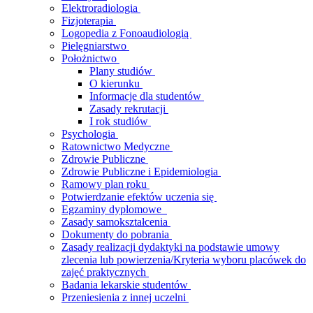
Elektroradiologia
Fizjoterapia
Logopedia z Fonoaudiologią
Pielęgniarstwo
Położnictwo
Plany studiów
O kierunku
Informacje dla studentów
Zasady rekrutacji
I rok studiów
Psychologia
Ratownictwo Medyczne
Zdrowie Publiczne
Zdrowie Publiczne i Epidemiologia
Ramowy plan roku
Potwierdzanie efektów uczenia się
Egzaminy dyplomowe
Zasady samokształcenia
Dokumenty do pobrania
Zasady realizacji dydaktyki na podstawie umowy
zlecenia lub powierzenia/Kryteria wyboru placówek do
zajęć praktycznych
Badania lekarskie studentów
Przeniesienia z innej uczelni