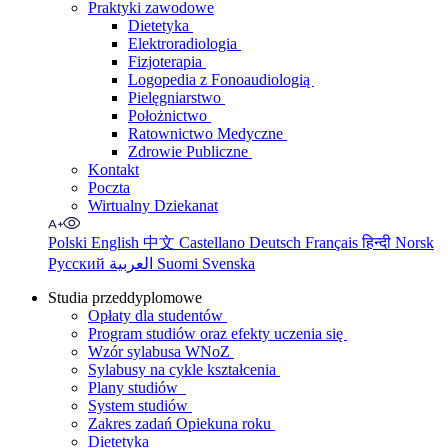
Praktyki zawodowe
Dietetyka
Elektroradiologia
Fizjoterapia
Logopedia z Fonoaudiologią
Pielęgniarstwo
Położnictwo
Ratownictwo Medyczne
Zdrowie Publiczne
Kontakt
Poczta
Wirtualny Dziekanat
Polski
English
中文
Castellano
Deutsch
Français
हिन्दी
Norsk
Русский
العربية
Suomi
Svenska
Studia przeddyplomowe
Opłaty dla studentów
Program studiów oraz efekty uczenia się
Wzór sylabusa WNoZ
Sylabusy na cykle kształcenia
Plany studiów
System studiów
Zakres zadań Opiekuna roku
Dietetyka