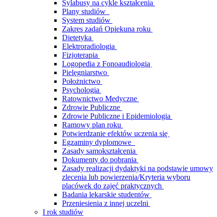
Sylabusy na cykle kształcenia
Plany studiów
System studiów
Zakres zadań Opiekuna roku
Dietetyka
Elektroradiologia
Fizjoterapia
Logopedia z Fonoaudiologią
Pielęgniarstwo
Położnictwo
Psychologia
Ratownictwo Medyczne
Zdrowie Publiczne
Zdrowie Publiczne i Epidemiologia
Ramowy plan roku
Potwierdzanie efektów uczenia się
Egzaminy dyplomowe
Zasady samokształcenia
Dokumenty do pobrania
Zasady realizacji dydaktyki na podstawie umowy
zlecenia lub powierzenia/Kryteria wyboru
placówek do zajęć praktycznych
Badania lekarskie studentów
Przeniesienia z innej uczelni
I rok studiów