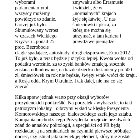
wyborami
zmywaku albo Erasmusie
parlamentarnymi
i widzieli, że w
wszyscy możemy
„normalnych” krajach
powtórzyć to zdanie.
żyje się łatwiej. U nas
Gorzej już było.
śmieciówki i płaca, za
Skumulowany wzrost
którą nie można się
w czasach Wielkiego
utrzymać, a tam kariera i
Kryzysu - ponad 25
prawdziwe pieniądze
proc. Bezrobocie
ciągle spadające, autostrady, drogi ekspresowe, Euro 2012…
To już było, a teraz będzie już tylko lepiej. Kwota wolna od
podatku wzrośnie, za to zyski banków zmaleją, stocznie
zostaną odbudowane, na każde dziecko dostaniemy po 500
zł, śmieciówek za rok nie będzie, święty wrak wróci do kraju,
a Rosja odda Krym Ukrainie. I tak dalej, nie ma co się
znęcać.
Kilka spraw jednak warto przy okazji wyborów
prezydenckich podkreślić. Na początek - wybaczcie, to taki
patriotyzm lokalny - olbrzymi wkład w klęskę Prezydenta
Komorowskiego naszego, białostockiego szefa jego sztabu.
Kampania odchodzącego Prezydenta przejdzie bez dwóch
zdań do annałów politologii, a specjaliści od PR będą
rozkładać ją na seminariach na czynniki pierwsze próbując
dociec, czy istniał jakikolwiek jej element, który nie został