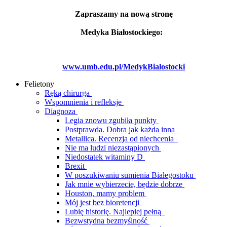
Zapraszamy na nową stronę
Medyka Białostockiego:
www.umb.edu.pl/MedykBialostocki
Felietony
Ręką chirurga
Wspomnienia i refleksje
Diagnoza
Legia znowu zgubiła punkty
Postprawda. Dobra jak każda inna
Metallica. Recenzja od niechcenia
Nie ma ludzi niezastąpionych
Niedostatek witaminy D
Brexit
W poszukiwaniu sumienia Białegostoku
Jak mnie wybierzecie, będzie dobrze
Houston, mamy problem
Mój jest bez bioretencji
Lubię historię. Najlepiej pełną
Bezwstydna bezmyślność