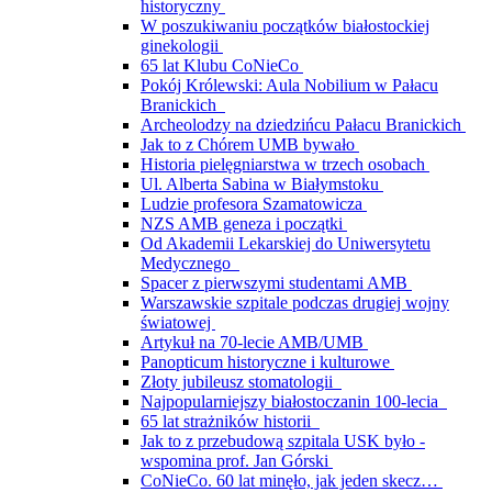
historyczny
W poszukiwaniu początków białostockiej
ginekologii
65 lat Klubu CoNieCo
Pokój Królewski: Aula Nobilium w Pałacu
Branickich
Archeolodzy na dziedzińcu Pałacu Branickich
Jak to z Chórem UMB bywało
Historia pielęgniarstwa w trzech osobach
Ul. Alberta Sabina w Białymstoku
Ludzie profesora Szamatowicza
NZS AMB geneza i początki
Od Akademii Lekarskiej do Uniwersytetu
Medycznego
Spacer z pierwszymi studentami AMB
Warszawskie szpitale podczas drugiej wojny
światowej
Artykuł na 70-lecie AMB/UMB
Panopticum historyczne i kulturowe
Złoty jubileusz stomatologii
Najpopularniejszy białostoczanin 100-lecia
65 lat strażników historii
Jak to z przebudową szpitala USK było -
wspomina prof. Jan Górski
CoNieCo. 60 lat minęło, jak jeden skecz…