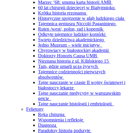
Marzec ‘68: smutna karta historii AMB
60 lat chirurgii dziecięcej w Białymstoku
Krótka historia rezonansu
Historyczne spojrzenie w głąb ludzkiego ciała
Tajemnica geniuszu Niccoló Paganiniego
Ruten /west/, polon, rad i kopernik
Odkryte tajemnice ludzkiej komórki
Święto dziedzictwa akademickiego
Jedno Muzeum – wiele inicjatyw
Chyrowiacy w białostockiej akademii
Doktorzy Honoris Causa UMB
Nieznana historia z ul. Kilińskiego 15
Tam, gdzie umarli uczą żywych
Tajemnice codzienności pierwszych
absolwentów
Tajne nauczanie w czasie II wojny światowej i
białostoccy lekarze
Tajne nauczanie medycyny w warszawskim
getcie
Tajne nauczanie histologii i embriologii
Felietony
Ręką chirurga
Wspomnienia i refleksje
Diagnoza
Paradoksy historią podszyte