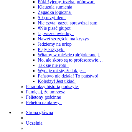
Póki żyjemy, trzeba próbować
Klauzula sumienia
Zagadka logiczna
Siłą przytuleni
Nie czytaj gazet, sprawdzaj sam
#Nie pisać głupot
Ja, wszechwładny
Nawet szczęście ma kryzys
Jedziemy na urlop
Piąty krzyżyk
Witamy w mieście (nie)tolerancji
No, ale skoro są to profesorowie…
Tak się nie robi
Wydaje mi się, że tak jest
Państwo nie działa! To państwo!
Koledzy! Jest układ
Paradoksy historią podszyte
Pamiętaj, że umrzesz
Felietony gościnne
Felieton naukowy
Strona główna
Uczelnia