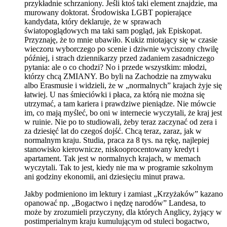
przykładnie schrzaniony. Jeśli ktoś taki element znajdzie, ma
murowany doktorat. Środowiska LGBT popierające
kandydata, który deklaruje, że w sprawach
światopoglądowych ma taki sam pogląd, jak Episkopat.
Przyznaję, że to mnie ubawiło. Kukiz miotający się w czasie
wieczoru wyborczego po scenie i dziwnie wyciszony chwilę
później, i strach dziennikarzy przed zadaniem zasadniczego
pytania: ale o co chodzi? No i przede wszystkim: młodzi,
którzy chcą ZMIANY. Bo byli na Zachodzie na zmywaku
albo Erasmusie i widzieli, że w „normalnych” krajach żyje się
łatwiej. U nas śmieciówki i płaca, za którą nie można się
utrzymać, a tam kariera i prawdziwe pieniądze. Nie mówcie
im, co mają myśleć, bo oni w internecie wyczytali, że kraj jest
w ruinie. Nie po to studiowali, żeby teraz zaczynać od zera i
za dziesięć lat do czegoś dojść. Chcą teraz, zaraz, jak w
normalnym kraju. Studia, praca za 8 tys. na rękę, najlepiej
stanowisko kierownicze, niskooprocentowany kredyt i
apartament. Tak jest w normalnych krajach, w memach
wyczytali. Tak to jest, kiedy nie ma w programie szkolnym
ani godziny ekonomii, ani dziesięciu minut prawa.
Jakby podmieniono im lektury i zamiast „Krzyżaków” kazano
opanować np. „Bogactwo i nędzę narodów” Landesa, to
może by zrozumieli przyczyny, dla których Anglicy, żyjący w
postimperialnym kraju kumulującym od stuleci bogactwo,