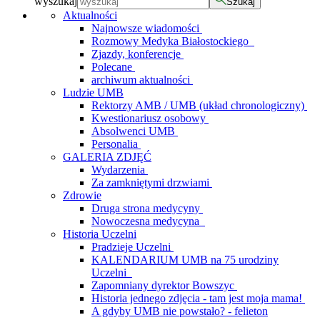
wyszukaj
Szukaj
Aktualności
Najnowsze wiadomości
Rozmowy Medyka Białostockiego
Zjazdy, konferencje
Polecane
archiwum aktualności
Ludzie UMB
Rektorzy AMB / UMB (układ chronologiczny)
Kwestionariusz osobowy
Absolwenci UMB
Personalia
GALERIA ZDJĘĆ
Wydarzenia
Za zamkniętymi drzwiami
Zdrowie
Druga strona medycyny
Nowoczesna medycyna
Historia Uczelni
Pradzieje Uczelni
KALENDARIUM UMB na 75 urodziny
Uczelni
Zapomniany dyrektor Bowszyc
Historia jednego zdjęcia - tam jest moja mama!
A gdyby UMB nie powstało? - felieton