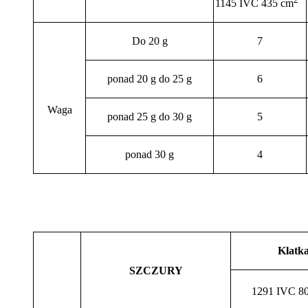
1145 IVC 435 cm
Do 20 g
7
ponad 20 g do 25 g
6
Waga
ponad 25 g do 30 g
5
ponad 30 g
4
Klatk
SZCZURY
1291 IVC 8