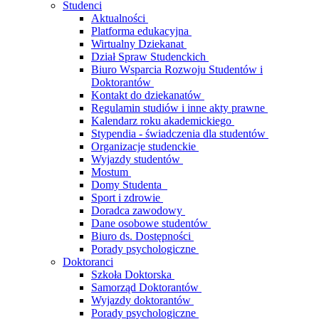
Studenci
Aktualności
Platforma edukacyjna
Wirtualny Dziekanat
Dział Spraw Studenckich
Biuro Wsparcia Rozwoju Studentów i
Doktorantów
Kontakt do dziekanatów
Regulamin studiów i inne akty prawne
Kalendarz roku akademickiego
Stypendia - świadczenia dla studentów
Organizacje studenckie
Wyjazdy studentów
Mostum
Domy Studenta
Sport i zdrowie
Doradca zawodowy
Dane osobowe studentów
Biuro ds. Dostępności
Porady psychologiczne
Doktoranci
Szkoła Doktorska
Samorząd Doktorantów
Wyjazdy doktorantów
Porady psychologiczne