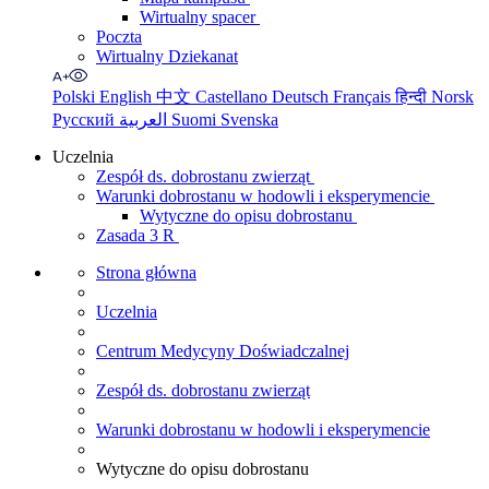
Wirtualny spacer
Poczta
Wirtualny Dziekanat
Polski
English
中文
Castellano
Deutsch
Français
हिन्दी
Norsk
Русский
العربية
Suomi
Svenska
Uczelnia
Zespół ds. dobrostanu zwierząt
Warunki dobrostanu w hodowli i eksperymencie
Wytyczne do opisu dobrostanu
Zasada 3 R
Strona główna
Uczelnia
Centrum Medycyny Doświadczalnej
Zespół ds. dobrostanu zwierząt
Warunki dobrostanu w hodowli i eksperymencie
Wytyczne do opisu dobrostanu