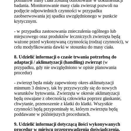
pomiarów masy ciała zostaną odnotowane w dokumentacji
badania. Monitorowanie masy ciała zwierząt pozwoli na
podjęcie odpowiednich czynności w przypadku
zaobserwowania jej spadku uwzględnionego w punkcie
krytycznym.
- w przypadku zastosowania znieczulenia ogólnego lub
miejscowego oraz produktów leczniczych zwierzęta będą
ważone przed wykonywaną czynnością (rodzaj czynności), w
celu modyfikowania dawki w stosunku do masy ciała.
8. Udzielić informacji o czasie trwania potrzebną do
adaptacji / aklimatyzacji (handling) zwierząt
(w
przypadku, gdy nie uwzględniono w opisie planowania
procedur)
- zwierzęt będa miały zapewniony okres aklimatyzacji
minmum 3 dniowy, tak by przyzwycziły się do nowych
warunków bytowania. Zwierzęta w okresie aklimatyzacji
będą oswajane z obecnością człowieka poprzez głaskanie,
chwytanie, przenoszenie z klatki do klatki. Wszystkie
czynności będą przypominały te, którym zwierzęta będą
poddawane w późniejszych procedurach.
9. Udzielić informacji dotyczącą ilości wykonywanych
procedur w miejscu przeprowadzenia doświadczenia.