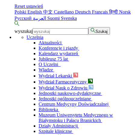
Reset ustawień
Polski
English
中文
Castellano
Deutsch
Français
हिन्दी
Norsk
Русский
العربية
Suomi
Svenska
wyszukaj
Szukaj
Uczelnia
Aktualności
Konferencje i zjazdy
Kalendarz wydarzeń
Jubileusz 75 lat
O Uczelni
Władze
Wydział Lekarski
Wydział Farmaceutyczny
Wydział Nauk o Zdrowiu
Jednostki naukowo-dydaktyczne
Jednostki ogólnouczelniane
Centrum Medycyny Doświadczalnej
Biblioteka
Muzeum Uniwersytetu Medycznego w
Białymstoku i Pałacu Branickich
Działy Administracji
Szpitale kliniczne