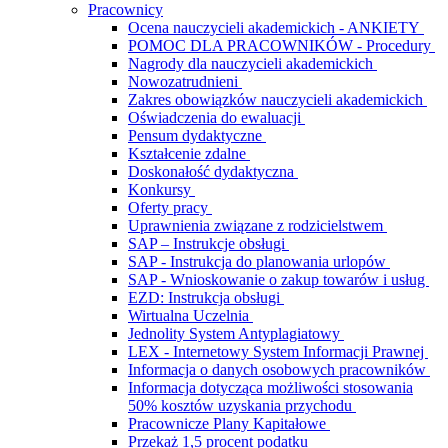
Pracownicy
Ocena nauczycieli akademickich - ANKIETY
POMOC DLA PRACOWNIKÓW - Procedury
Nagrody dla nauczycieli akademickich
Nowozatrudnieni
Zakres obowiązków nauczycieli akademickich
Oświadczenia do ewaluacji
Pensum dydaktyczne
Kształcenie zdalne
Doskonałość dydaktyczna
Konkursy
Oferty pracy
Uprawnienia związane z rodzicielstwem
SAP – Instrukcje obsługi
SAP - Instrukcja do planowania urlopów
SAP - Wnioskowanie o zakup towarów i usług
EZD: Instrukcja obsługi
Wirtualna Uczelnia
Jednolity System Antyplagiatowy
LEX - Internetowy System Informacji Prawnej
Informacja o danych osobowych pracowników
Informacja dotycząca możliwości stosowania
50% kosztów uzyskania przychodu
Pracownicze Plany Kapitałowe
Przekaż 1,5 procent podatku