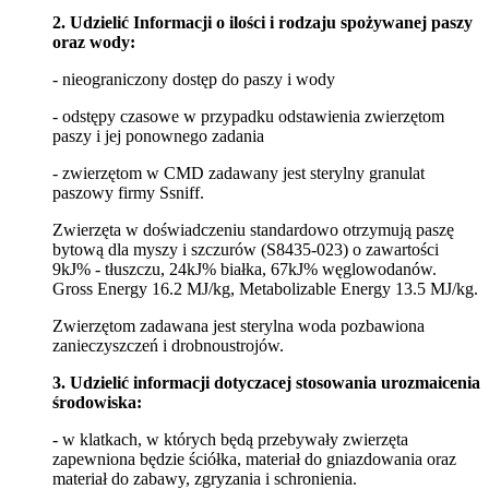
2. Udzielić Informacji o ilości i rodzaju spożywanej paszy
oraz wody:
- nieograniczony dostęp do paszy i wody
- odstępy czasowe w przypadku odstawienia zwierzętom
paszy i jej ponownego zadania
- zwierzętom w CMD zadawany jest sterylny granulat
paszowy firmy Ssniff.
Zwierzęta w doświadczeniu standardowo otrzymują paszę
bytową dla myszy i szczurów (S8435-023) o zawartości
9kJ% - tłuszczu, 24kJ% białka, 67kJ% węglowodanów.
Gross Energy 16.2 MJ/kg, Metabolizable Energy 13.5 MJ/kg.
Zwierzętom zadawana jest sterylna woda pozbawiona
zanieczyszczeń i drobnoustrojów.
3. Udzielić informacji dotyczacej stosowania urozmaicenia
środowiska:
- w klatkach, w których będą przebywały zwierzęta
zapewniona będzie ściółka, materiał do gniazdowania oraz
materiał do zabawy, zgryzania i schronienia.