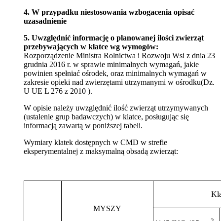
4. W przypadku niestosowania wzbogacenia opisać
uzasadnienie
5. Uwzględnić informację o planowanej ilości zwierząt
przebywających w klatce wg wymogów:
Rozporządzenie Ministra Rolnictwa i Rozwoju Wsi z dnia 23
grudnia 2016 r. w sprawie minimalnych wymagań, jakie
powinien spełniać ośrodek, oraz minimalnych wymagań w
zakresie opieki nad zwierzętami utrzymanymi w ośrodku(Dz.
U UE L 276 z 2010 ).
W opisie należy uwzględnić ilość zwierząt utrzymywanych
(ustalenie grup badawczych) w klatce, posługując się
informacją zawartą w poniższej tabeli.
Wymiary klatek dostępnych w CMD w strefie
eksperymentalnej z maksymalną obsadą zwierząt:
Kl
MYSZY
2