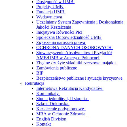
Dostępność w UMB
Projekty UMB
Fundacja UMB
Wydawnictwa
Uczelniany System Zapewnienia i Doskonalenia
Jakości Kształcenia
Inicjatywa Równości Płci
Społeczna Odpowiedzialność UMB
Zgłoszenia naruszeń prawa
OCHRONA DANYCH OSOBOWYCH
Stowarzyszenie Absolwentów i Przyjaciół
AMB/UMB w Ameryce Północnej
Zbędne / zużyte składniki rzeczowe majątku
Zamówienia publiczne
BIP
Bezpieczeństwo publiczne i sytuacje kryzysowe
Rekrutacja
Internetowa Rekrutacja Kandydatów
Komunikaty
Studia jednolite, I, II stopnia
Szkoła Doktorska
Kształcenie podyplomowe
MBA w Ochronie Zdrowia
English Division
Kontakt