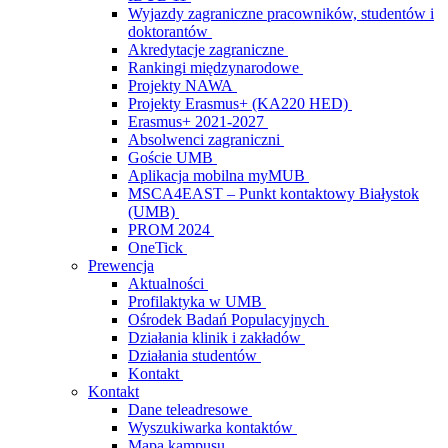
Wyjazdy zagraniczne pracowników, studentów i
doktorantów
Akredytacje zagraniczne
Rankingi międzynarodowe
Projekty NAWA
Projekty Erasmus+ (KA220 HED)
Erasmus+ 2021-2027
Absolwenci zagraniczni
Goście UMB
Aplikacja mobilna myMUB
MSCA4EAST – Punkt kontaktowy Białystok
(UMB)
PROM 2024
OneTick
Prewencja
Aktualności
Profilaktyka w UMB
Ośrodek Badań Populacyjnych
Działania klinik i zakładów
Działania studentów
Kontakt
Kontakt
Dane teleadresowe
Wyszukiwarka kontaktów
Mapa kampusu