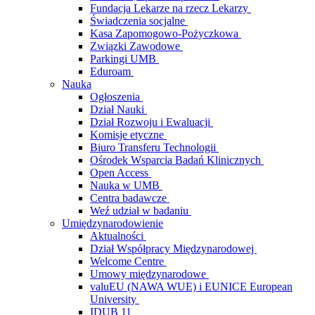
Fundacja Lekarze na rzecz Lekarzy
Świadczenia socjalne
Kasa Zapomogowo-Pożyczkowa
Związki Zawodowe
Parkingi UMB
Eduroam
Nauka
Ogłoszenia
Dział Nauki
Dział Rozwoju i Ewaluacji
Komisje etyczne
Biuro Transferu Technologii
Ośrodek Wsparcia Badań Klinicznych
Open Access
Nauka w UMB
Centra badawcze
Weź udział w badaniu
Umiędzynarodowienie
Aktualności
Dział Współpracy Międzynarodowej
Welcome Centre
Umowy międzynarodowe
valuEU (NAWA WUE) i EUNICE European
University
IDUB 11