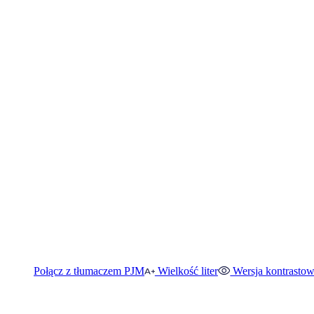
Połącz z tłumaczem PJM
Wielkość liter
Wersja kontrasto