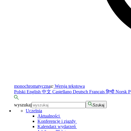
monochromatyczna
Wersja tekstowa
Polski
English
中文
Castellano
Deutsch
Français
हिन्दी
Norsk
Р
wyszukaj
Szukaj
Uczelnia
Aktualności
Konferencje i zjazdy
Kalendarz wydarzeń