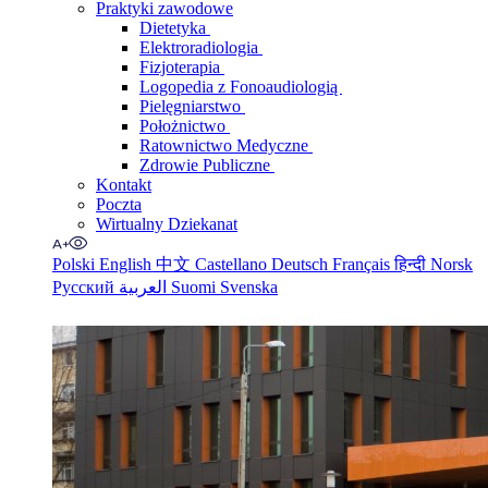
Praktyki zawodowe
Dietetyka
Elektroradiologia
Fizjoterapia
Logopedia z Fonoaudiologią
Pielęgniarstwo
Położnictwo
Ratownictwo Medyczne
Zdrowie Publiczne
Kontakt
Poczta
Wirtualny Dziekanat
Polski
English
中文
Castellano
Deutsch
Français
हिन्दी
Norsk
Русский
العربية
Suomi
Svenska