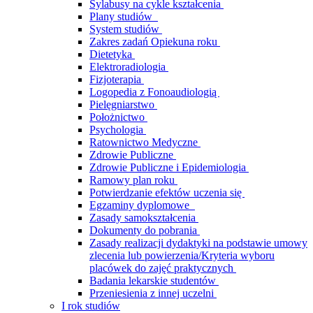
Sylabusy na cykle kształcenia
Plany studiów
System studiów
Zakres zadań Opiekuna roku
Dietetyka
Elektroradiologia
Fizjoterapia
Logopedia z Fonoaudiologią
Pielęgniarstwo
Położnictwo
Psychologia
Ratownictwo Medyczne
Zdrowie Publiczne
Zdrowie Publiczne i Epidemiologia
Ramowy plan roku
Potwierdzanie efektów uczenia się
Egzaminy dyplomowe
Zasady samokształcenia
Dokumenty do pobrania
Zasady realizacji dydaktyki na podstawie umowy
zlecenia lub powierzenia/Kryteria wyboru
placówek do zajęć praktycznych
Badania lekarskie studentów
Przeniesienia z innej uczelni
I rok studiów