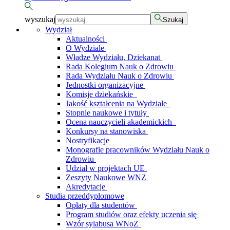
wyszukaj
Szukaj
Wydział
Aktualności
O Wydziale
Władze Wydziału, Dziekanat
Rada Kolegium Nauk o Zdrowiu
Rada Wydziału Nauk o Zdrowiu
Jednostki organizacyjne
Komisje dziekańskie
Jakość kształcenia na Wydziale
Stopnie naukowe i tytuły
Ocena nauczycieli akademickich
Konkursy na stanowiska
Nostryfikacje
Monografie pracowników Wydziału Nauk o
Zdrowiu
Udział w projektach UE
Zeszyty Naukowe WNZ
Akredytacje
Studia przeddyplomowe
Opłaty dla studentów
Program studiów oraz efekty uczenia się
Wzór sylabusa WNoZ