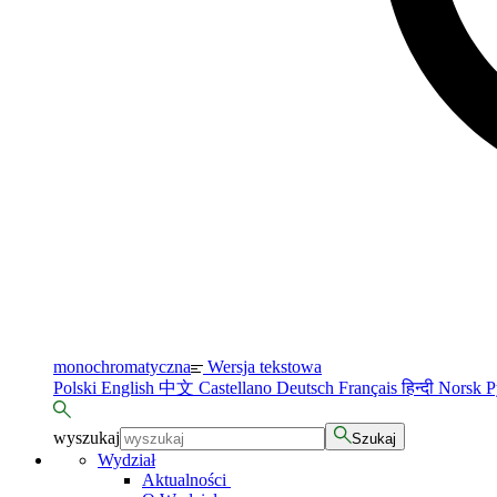
monochromatyczna
Wersja tekstowa
Polski
English
中文
Castellano
Deutsch
Français
हिन्दी
Norsk
Р
wyszukaj
Szukaj
Wydział
Aktualności