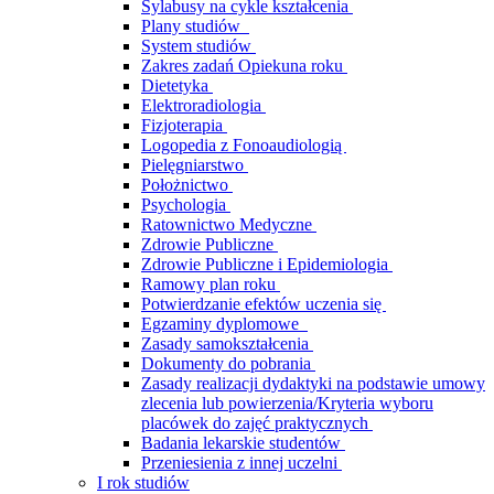
Sylabusy na cykle kształcenia
Plany studiów
System studiów
Zakres zadań Opiekuna roku
Dietetyka
Elektroradiologia
Fizjoterapia
Logopedia z Fonoaudiologią
Pielęgniarstwo
Położnictwo
Psychologia
Ratownictwo Medyczne
Zdrowie Publiczne
Zdrowie Publiczne i Epidemiologia
Ramowy plan roku
Potwierdzanie efektów uczenia się
Egzaminy dyplomowe
Zasady samokształcenia
Dokumenty do pobrania
Zasady realizacji dydaktyki na podstawie umowy
zlecenia lub powierzenia/Kryteria wyboru
placówek do zajęć praktycznych
Badania lekarskie studentów
Przeniesienia z innej uczelni
I rok studiów