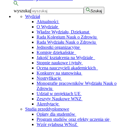
wyszukaj
Szukaj
Wydział
Aktualności
O Wydziale
Władze Wydziału, Dziekanat
Rada Kolegium Nauk o Zdrowiu
Rada Wydziału Nauk o Zdrowiu
Jednostki organizacyjne
Komisje dziekańskie
Jakość kształcenia na Wydziale
Stopnie naukowe i tytuły
Ocena nauczycieli akademickich
Konkursy na stanowiska
Nostryfikacje
Monografie pracowników Wydziału Nauk o
Zdrowiu
Udział w projektach UE
Zeszyty Naukowe WNZ
Akredytacje
Studia przeddyplomowe
Opłaty dla studentów
Program studiów oraz efekty uczenia się
Wzór sylabusa WNoZ