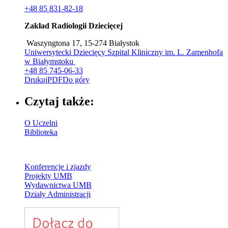
+48 85 831-82-18
Zakład Radiologii Dziecięcej
Waszyngtona 17, 15-274 Białystok
Uniwersytecki Dziecięcy Szpital Kliniczny im. L. Zamenhofa
w Białymstoku
+48 85 745-06-33
Drukuj
PDF
Do góry
Czytaj także:
O Uczelni
Biblioteka
Konferencje i zjazdy
Projekty UMB
Wydawnictwa UMB
Działy Administracji