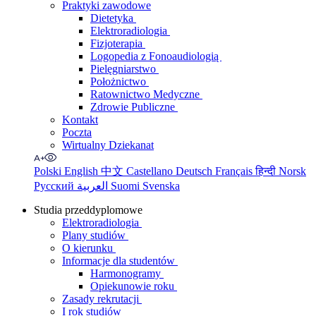
Praktyki zawodowe
Dietetyka
Elektroradiologia
Fizjoterapia
Logopedia z Fonoaudiologią
Pielęgniarstwo
Położnictwo
Ratownictwo Medyczne
Zdrowie Publiczne
Kontakt
Poczta
Wirtualny Dziekanat
Polski
English
中文
Castellano
Deutsch
Français
हिन्दी
Norsk
Русский
العربية
Suomi
Svenska
Studia przeddyplomowe
Elektroradiologia
Plany studiów
O kierunku
Informacje dla studentów
Harmonogramy
Opiekunowie roku
Zasady rekrutacji
I rok studiów