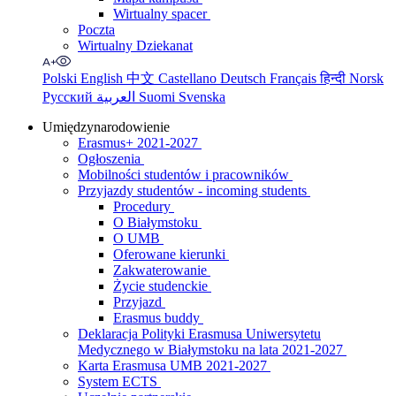
Wirtualny spacer
Poczta
Wirtualny Dziekanat
Polski
English
中文
Castellano
Deutsch
Français
हिन्दी
Norsk
Русский
العربية
Suomi
Svenska
Umiędzynarodowienie
Erasmus+ 2021-2027
Ogłoszenia
Mobilności studentów i pracowników
Przyjazdy studentów - incoming students
Procedury
O Białymstoku
O UMB
Oferowane kierunki
Zakwaterowanie
Życie studenckie
Przyjazd
Erasmus buddy
Deklaracja Polityki Erasmusa Uniwersytetu
Medycznego w Białymstoku na lata 2021-2027
Karta Erasmusa UMB 2021-2027
System ECTS