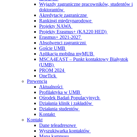
Wyjazdy zagraniczne pracowników, studentów i
doktorantów
Akredytacje zagraniczne
Rankingi międzynarodowe
Projekty NAWA
Projekty Erasmus+ (KA220 HED)
Erasmus+ 2021-2027
Absolwenci zagraniczni
Goście UMB
Aplikacja mobilna myMUB
MSCA4EAST – Punkt kontaktowy Białystok
(UMB)
PROM 2024
OneTick
Prewencja
Aktualności
Profilaktyka w UMB
Ośrodek Badań Populacyjnych
Działania klinik i zakładów
Działania studentów
Kontakt
Kontakt
Dane teleadresowe
Wyszukiwarka kontaktów
Mapa kampusu