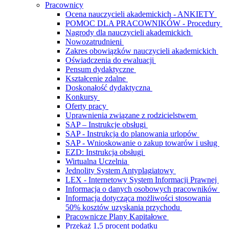
Pracownicy
Ocena nauczycieli akademickich - ANKIETY
POMOC DLA PRACOWNIKÓW - Procedury
Nagrody dla nauczycieli akademickich
Nowozatrudnieni
Zakres obowiązków nauczycieli akademickich
Oświadczenia do ewaluacji
Pensum dydaktyczne
Kształcenie zdalne
Doskonałość dydaktyczna
Konkursy
Oferty pracy
Uprawnienia związane z rodzicielstwem
SAP – Instrukcje obsługi
SAP - Instrukcja do planowania urlopów
SAP - Wnioskowanie o zakup towarów i usług
EZD: Instrukcja obsługi
Wirtualna Uczelnia
Jednolity System Antyplagiatowy
LEX - Internetowy System Informacji Prawnej
Informacja o danych osobowych pracowników
Informacja dotycząca możliwości stosowania
50% kosztów uzyskania przychodu
Pracownicze Plany Kapitałowe
Przekaż 1,5 procent podatku