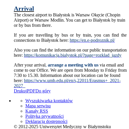
Arrival
The closest airport to Białystok is Warsaw Okęcie (Chopin
Airport) or Warsaw Modlin. You can get to Białystok by train
or by bus from there.
If you are travelling by bus or by train, you can find the
connections to Białystok here:
https://en.e-podroznik.pl/
Also you can find the information on our public transportation
here:
https://komunikacja.bialystok.pl/?page=rozklad_jazdy
After your arrival
,
arrange a meeting with us
via email and
come to our Office. We are open from Monday to Friday from
7:30 to 15.30. Information about our location can be found
here:
https://www.umb.edu.pl/en/s,22011/Erasmus+_2021-
2027_
Drukuj
PDF
Do góry
Wyszukiwarka kontaktów
Mapa serwisu
Kanały RSS
Polityka prywatności
Deklaracja dostępności
© 2012-2025 Uniwersytet Medyczny w Białymstoku