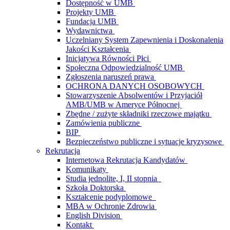
Dostępność w UMB
Projekty UMB
Fundacja UMB
Wydawnictwa
Uczelniany System Zapewnienia i Doskonalenia
Jakości Kształcenia
Inicjatywa Równości Płci
Społeczna Odpowiedzialność UMB
Zgłoszenia naruszeń prawa
OCHRONA DANYCH OSOBOWYCH
Stowarzyszenie Absolwentów i Przyjaciół
AMB/UMB w Ameryce Północnej
Zbędne / zużyte składniki rzeczowe majątku
Zamówienia publiczne
BIP
Bezpieczeństwo publiczne i sytuacje kryzysowe
Rekrutacja
Internetowa Rekrutacja Kandydatów
Komunikaty
Studia jednolite, I, II stopnia
Szkoła Doktorska
Kształcenie podyplomowe
MBA w Ochronie Zdrowia
English Division
Kontakt