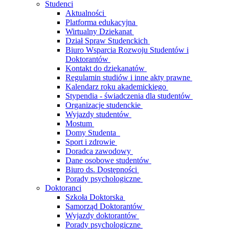
Studenci
Aktualności
Platforma edukacyjna
Wirtualny Dziekanat
Dział Spraw Studenckich
Biuro Wsparcia Rozwoju Studentów i
Doktorantów
Kontakt do dziekanatów
Regulamin studiów i inne akty prawne
Kalendarz roku akademickiego
Stypendia - świadczenia dla studentów
Organizacje studenckie
Wyjazdy studentów
Mostum
Domy Studenta
Sport i zdrowie
Doradca zawodowy
Dane osobowe studentów
Biuro ds. Dostępności
Porady psychologiczne
Doktoranci
Szkoła Doktorska
Samorząd Doktorantów
Wyjazdy doktorantów
Porady psychologiczne