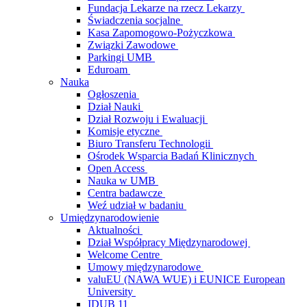
Fundacja Lekarze na rzecz Lekarzy
Świadczenia socjalne
Kasa Zapomogowo-Pożyczkowa
Związki Zawodowe
Parkingi UMB
Eduroam
Nauka
Ogłoszenia
Dział Nauki
Dział Rozwoju i Ewaluacji
Komisje etyczne
Biuro Transferu Technologii
Ośrodek Wsparcia Badań Klinicznych
Open Access
Nauka w UMB
Centra badawcze
Weź udział w badaniu
Umiędzynarodowienie
Aktualności
Dział Współpracy Międzynarodowej
Welcome Centre
Umowy międzynarodowe
valuEU (NAWA WUE) i EUNICE European
University
IDUB 11