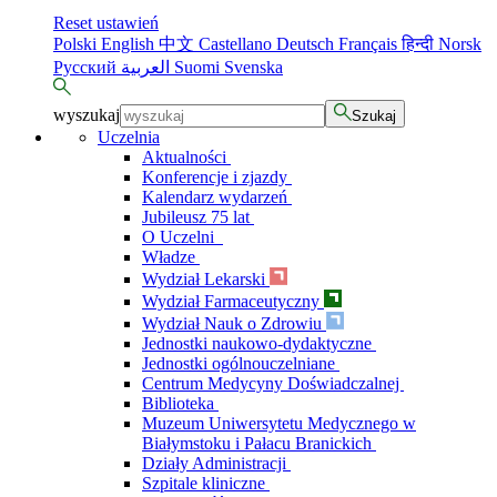
Reset ustawień
Polski
English
中文
Castellano
Deutsch
Français
हिन्दी
Norsk
Русский
العربية
Suomi
Svenska
wyszukaj
Szukaj
Uczelnia
Aktualności
Konferencje i zjazdy
Kalendarz wydarzeń
Jubileusz 75 lat
O Uczelni
Władze
Wydział Lekarski
Wydział Farmaceutyczny
Wydział Nauk o Zdrowiu
Jednostki naukowo-dydaktyczne
Jednostki ogólnouczelniane
Centrum Medycyny Doświadczalnej
Biblioteka
Muzeum Uniwersytetu Medycznego w
Białymstoku i Pałacu Branickich
Działy Administracji
Szpitale kliniczne