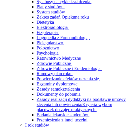
Sylabusy na cykle kształcenia
Plany studiów
System studiów
Zakres zadań Opiekuna roku
Dietetyka
Elektroradiologia
Fizjoterapia
Logopedia z Fonoaudiologią
Pielęgniarstwo
Położnictwo
Psychologia
Ratownictwo Medyczne
Zdrowie Publiczne
Zdrowie Publiczne i Epidemiologia
Ramowy plan roku
Potwierdzanie efektów uczenia się
Egzaminy dyplomowe
Zasady samokształcenia
Dokumenty do pobrania
Zasady realizacji dydaktyki na podstawie umowy
zlecenia lub powierzenia/Kryteria wyboru
placówek do zajęć praktycznych
Badania lekarskie studentów
Przeniesienia z innej uczelni
I rok studiów