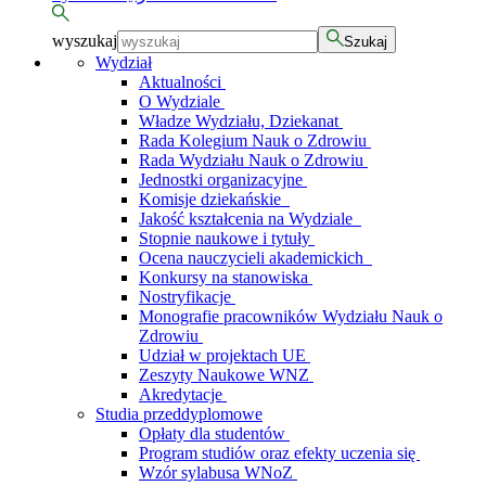
wyszukaj
Szukaj
Wydział
Aktualności
O Wydziale
Władze Wydziału, Dziekanat
Rada Kolegium Nauk o Zdrowiu
Rada Wydziału Nauk o Zdrowiu
Jednostki organizacyjne
Komisje dziekańskie
Jakość kształcenia na Wydziale
Stopnie naukowe i tytuły
Ocena nauczycieli akademickich
Konkursy na stanowiska
Nostryfikacje
Monografie pracowników Wydziału Nauk o
Zdrowiu
Udział w projektach UE
Zeszyty Naukowe WNZ
Akredytacje
Studia przeddyplomowe
Opłaty dla studentów
Program studiów oraz efekty uczenia się
Wzór sylabusa WNoZ