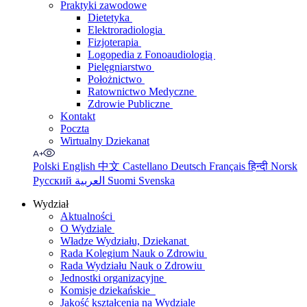
Praktyki zawodowe
Dietetyka
Elektroradiologia
Fizjoterapia
Logopedia z Fonoaudiologią
Pielęgniarstwo
Położnictwo
Ratownictwo Medyczne
Zdrowie Publiczne
Kontakt
Poczta
Wirtualny Dziekanat
Polski
English
中文
Castellano
Deutsch
Français
हिन्दी
Norsk
Русский
العربية
Suomi
Svenska
Wydział
Aktualności
O Wydziale
Władze Wydziału, Dziekanat
Rada Kolegium Nauk o Zdrowiu
Rada Wydziału Nauk o Zdrowiu
Jednostki organizacyjne
Komisje dziekańskie
Jakość kształcenia na Wydziale