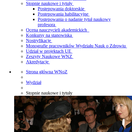
Stopnie naukowe i tytuły
Postępowania doktorskie
Postępowania habilitacyjne
Postępowania o nadanie tytuł naukowy
profesora
Ocena nauczycieli akademickich
Konkursy na stanowiska
Nostryfikacje
Monografie pracowników Wydziału Nauk o Zdrowiu
Udział w projektach UE
Zeszyty Naukowe WNZ
Akredytacje
Strona główna WNoZ
Wydział
Stopnie naukowe i tytuły