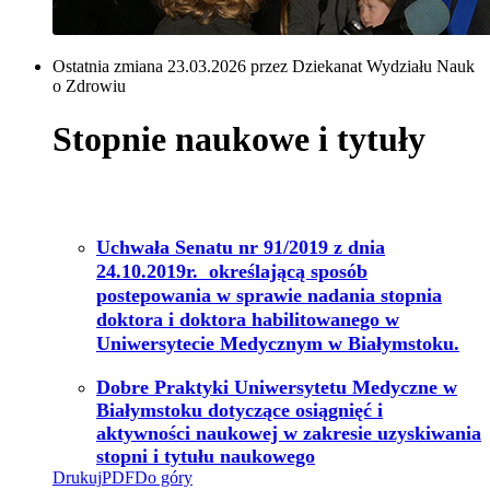
Ostatnia zmiana 23.03.2026 przez Dziekanat Wydziału Nauk
o Zdrowiu
Stopnie naukowe i tytuły
Uchwała Senatu nr 91/2019 z dnia
24.10.2019r. określającą sposób
postepowania w sprawie nadania stopnia
doktora i doktora habilitowanego w
Uniwersytecie Medycznym w Białymstoku.
Dobre Praktyki Uniwersytetu Medyczne w
Białymstoku dotyczące osiągnięć i
aktywności naukowej w zakresie uzyskiwania
stopni i tytułu naukowego
Drukuj
PDF
Do góry