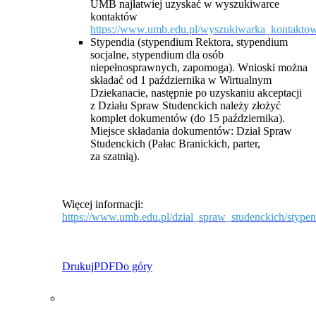
UMB najłatwiej uzyskać w wyszukiwarce
kontaktów
https://www.umb.edu.pl/wyszukiwarka_kontakto
Stypendia (stypendium Rektora, stypendium
socjalne, stypendium dla osób
niepełnosprawnych, zapomoga). Wnioski można
składać od 1 października w Wirtualnym
Dziekanacie, następnie po uzyskaniu akceptacji
z Działu Spraw Studenckich należy złożyć
komplet dokumentów (do 15 października).
Miejsce składania dokumentów: Dział Spraw
Studenckich (Pałac Branickich, parter,
za szatnią).
Więcej informacji:
https://www.umb.edu.pl/dzial_spraw_studenckich/stype
Drukuj
PDF
Do góry