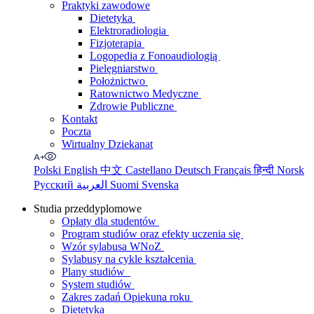
Praktyki zawodowe
Dietetyka
Elektroradiologia
Fizjoterapia
Logopedia z Fonoaudiologią
Pielęgniarstwo
Położnictwo
Ratownictwo Medyczne
Zdrowie Publiczne
Kontakt
Poczta
Wirtualny Dziekanat
Polski
English
中文
Castellano
Deutsch
Français
हिन्दी
Norsk
Русский
العربية
Suomi
Svenska
Studia przeddyplomowe
Opłaty dla studentów
Program studiów oraz efekty uczenia się
Wzór sylabusa WNoZ
Sylabusy na cykle kształcenia
Plany studiów
System studiów
Zakres zadań Opiekuna roku
Dietetyka