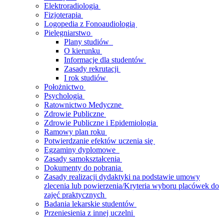
Elektroradiologia
Fizjoterapia
Logopedia z Fonoaudiologią
Pielęgniarstwo
Plany studiów
O kierunku
Informacje dla studentów
Zasady rekrutacji
I rok studiów
Położnictwo
Psychologia
Ratownictwo Medyczne
Zdrowie Publiczne
Zdrowie Publiczne i Epidemiologia
Ramowy plan roku
Potwierdzanie efektów uczenia się
Egzaminy dyplomowe
Zasady samokształcenia
Dokumenty do pobrania
Zasady realizacji dydaktyki na podstawie umowy
zlecenia lub powierzenia/Kryteria wyboru placówek do
zajęć praktycznych
Badania lekarskie studentów
Przeniesienia z innej uczelni