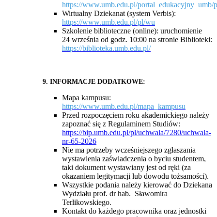
https://www.umb.edu.pl/portal_edukacyjny_umb/
Wirtualny Dziekanat (system Verbis):
https://www.umb.edu.pl/pl/wu
Szkolenie biblioteczne (online): uruchomienie
24 września od godz. 10:00 na stronie Biblioteki:
https://biblioteka.umb.edu.pl/
9. INFORMACJE DODATKOWE:
Mapa kampusu:
https://www.umb.edu.pl/mapa_kampusu
Przed rozpoczęciem roku akademickiego należy
zapoznać się z Regulaminem Studiów:
https://bip.umb.edu.pl/pl/uchwala/7280/uchwala-
nr-65-2026
Nie ma potrzeby wcześniejszego zgłaszania
wystawienia zaświadczenia o byciu studentem,
taki dokument wystawiany jest od ręki (za
okazaniem legitymacji lub dowodu tożsamości).
Wszystkie podania należy kierować do Dziekana
Wydziału prof. dr hab.
Sławomira
Terlikowskiego.
Kontakt do każdego pracownika oraz jednostki