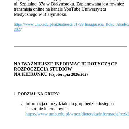
ul. Szpitalnej 37a w Białymstoku. Zaplanowana jest również
transmisja online na kanale YouTube Uniwersytetu
Medycznego w Białymstoku.
https://www.umb.edu.pl/aktualnosci/31799,Inauguracja_Roku_Akade
202
7
NAJWAŻNIEJSZE INFORMACJE DOTYCZĄCE
ROZPOCZĘCIA STUDIÓW
NA KIERUNKU
Fizjoterapia 2026/2027
1. PODZIAŁ NA GRUPY:
Informacja o przydziale do grup będzie dostępna
na stronie internetowej:
https://www.umb.edu.pl/wnoz/dietetyka/informacje/rozk