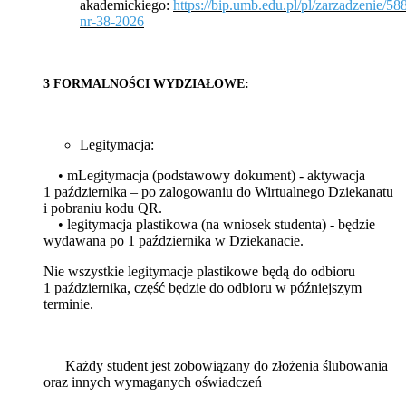
akademickiego:
https://bip.umb.edu.pl/pl/zarzadzenie/58
nr-38-2026
3 FORMALNOŚCI WYDZIAŁOWE:
Legitymacja:
• mLegitymacja (podstawowy dokument) - aktywacja
1
października – po zalogowaniu do Wirtualnego Dziekanatu
i pobraniu kodu QR
.
• legitymacja plastikowa (na wniosek studenta) - będzie
wydawana po 1 października w Dziekanacie.
Nie wszystkie legitymacje plastikowe będą do odbioru
1 października, część będzie do odbioru w późniejszym
terminie.
Każdy student jest zobowiązany do złożenia ślubowania
oraz innych wymaganych oświadczeń