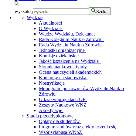
wyszukaj
Szukaj
Wydział
Aktualności
O Wydziale
Władze Wydziału, Dziekanat
Rada Kolegium Nauk o Zdrowiu
Rada Wydziału Nauk o Zdrowiu
Jednostki organizacyjne
Komisje dziekańskie
Jakość kształcenia na Wydziale
Stopnie naukowe i tytuły
Ocena nauczycieli akademickich
Konkursy na stanowiska
Nostryfikacje
Monografie pracowników Wydziału Nauk o
Zdrowiu
Udział w projektach UE
Zeszyty Naukowe WNZ
Akredytacje
Studia przeddyplomowe
Opłaty dla studentów
Program studiów oraz efekty uczenia się
Wzór sylabusa WNoZ