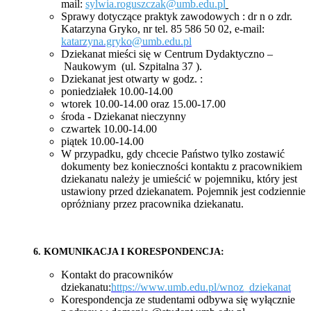
mail:
sylwia.roguszczak@umb.edu.pl
Sprawy dotyczące praktyk zawodowych : dr n o zdr.
Katarzyna Gryko, nr tel. 85 586 50 02, e-mail:
katarzyna.gryko@umb.edu.pl
Dziekanat mieści się w Centrum Dydaktyczno –
Naukowym (ul. Szpitalna 37 ).
Dziekanat jest otwarty w godz. :
poniedziałek 10.00-14.00
wtorek 10.00-14.00 oraz 15.00-17.00
środa - Dziekanat nieczynny
czwartek 10.00-14.00
piątek 10.00-14.00
W przypadku, gdy chcecie Państwo tylko zostawić
dokumenty bez konieczności kontaktu z pracownikiem
dziekanatu należy je umieścić w pojemniku, który jest
ustawiony przed dziekanatem. Pojemnik jest codziennie
opróżniany przez pracownika dziekanatu.
6. KOMUNIKACJA I KORESPONDENCJA:
Kontakt do pracowników
dziekanatu:
https://www.umb.edu.pl/wnoz_dziekanat
Korespondencja ze studentami odbywa się wyłącznie