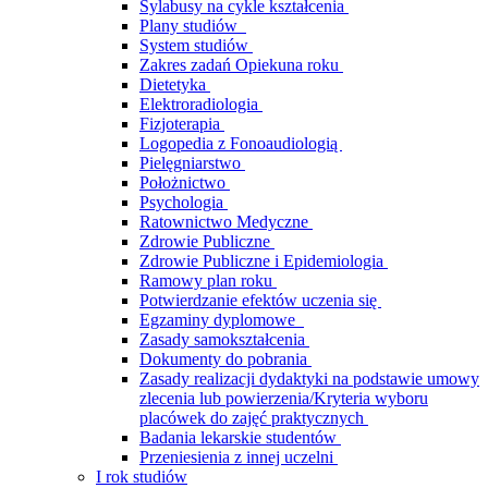
Sylabusy na cykle kształcenia
Plany studiów
System studiów
Zakres zadań Opiekuna roku
Dietetyka
Elektroradiologia
Fizjoterapia
Logopedia z Fonoaudiologią
Pielęgniarstwo
Położnictwo
Psychologia
Ratownictwo Medyczne
Zdrowie Publiczne
Zdrowie Publiczne i Epidemiologia
Ramowy plan roku
Potwierdzanie efektów uczenia się
Egzaminy dyplomowe
Zasady samokształcenia
Dokumenty do pobrania
Zasady realizacji dydaktyki na podstawie umowy
zlecenia lub powierzenia/Kryteria wyboru
placówek do zajęć praktycznych
Badania lekarskie studentów
Przeniesienia z innej uczelni
I rok studiów