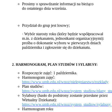
Prosimy o sprawdzanie informacji na bieżąco
do ostatniego dnia września.
Przydział do grup jest losowy;
· Wybór starosty roku (który będzie współpracował
m.in. z dziekanatem, jednostkami organizacyjnymi):
prośba o dokonanie wyboru w pierwszych dniach
października i zgłoszenie się do dziekanatu.
2. HARMONOGRAM, PLAN STUDIÓW I SYLABUSY:
Rozpoczęcie zajęć: 1 października.
Harmonogram zajęć:
https://www.umb.edu.pl/wnoz/pielegniarstwo/rozklady
Plan studiów:
https://www.umb.edu.pl/wnoz/system_studiow/plany_st
Sylabusy (hasło do podstrony zostanie przesłane przez
Wirtualny Dziekanat):
https://www.umb.edu.pl/wnoz/system_studiow/sylabusy_
Harmonogram roku