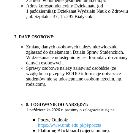
z adresu w domenie @student.umb.edu.pl.
Adres korespondencyjny Dziekanatu (od
1 października): Dziekanat Wydziału Nauk o Zdrowiu
, ul. Szpitalna 37, 15-295 Białystok.
7. DANE OSOBOWE:
Zmianę danych osobowych należy niezwłocznie
zgłaszać do dziekanatu i Działu Spraw Studenckich.
W dziekanacie udostępniony jest formularz do zmiany
danych osobowych.
Sprawy osobowe należy załatwiać osobiście (ze
względu na przepisy RODO informacje dotyczące
studentów nie są udostępniane osobom trzecim, np.
rodzicom).
8. LOGOWANIE DO NARZĘDZI:
1 października 2026 r. prosimy o zalogowanie się na:
Pocztę Outlook:
https://www.umb.edu.pl/pl/poczta
Platformę Blackboard (zajęcia online):