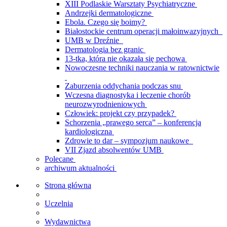
XIII Podlaskie Warsztaty Psychiatryczne
Andrzejki dermatologiczne
Ebola. Czego się boimy?
Białostockie centrum operacji małoinwazyjnych
UMB w Dreźnie
Dermatologia bez granic
13-tka, która nie okazała się pechowa
Nowoczesne techniki nauczania w ratownictwie
Zaburzenia oddychania podczas snu
Wczesna diagnostyka i leczenie chorób
neurozwyrodnieniowych
Człowiek: projekt czy przypadek?
Schorzenia „prawego serca” – konferencja
kardiologiczna
Zdrowie to dar – sympozjum naukowe
VII Zjazd absolwentów UMB
Polecane
archiwum aktualności
Strona główna
Uczelnia
Wydawnictwa