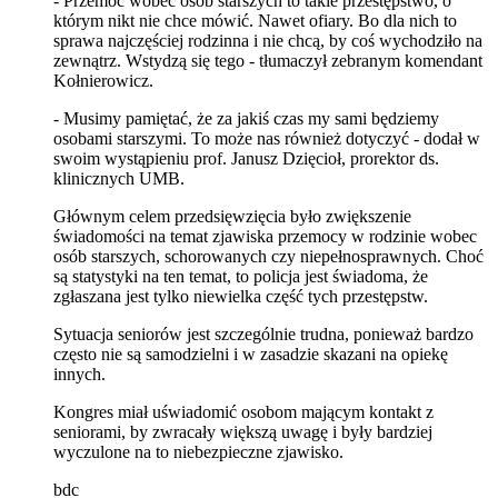
- Przemoc wobec osób starszych to takie przestępstwo, o
którym nikt nie chce mówić. Nawet ofiary. Bo dla nich to
sprawa najczęściej rodzinna i nie chcą, by coś wychodziło na
zewnątrz. Wstydzą się tego - tłumaczył zebranym komendant
Kołnierowicz.
- Musimy pamiętać, że za jakiś czas my sami będziemy
osobami starszymi. To może nas również dotyczyć - dodał w
swoim wystąpieniu prof. Janusz Dzięcioł, prorektor ds.
klinicznych UMB.
Głównym celem przedsięwzięcia było zwiększenie
świadomości na temat zjawiska przemocy w rodzinie wobec
osób starszych, schorowanych czy niepełnosprawnych. Choć
są statystyki na ten temat, to policja jest świadoma, że
zgłaszana jest tylko niewielka część tych przestępstw.
Sytuacja seniorów jest szczególnie trudna, ponieważ bardzo
często nie są samodzielni i w zasadzie skazani na opiekę
innych.
Kongres miał uświadomić osobom mającym kontakt z
seniorami, by zwracały większą uwagę i były bardziej
wyczulone na to niebezpieczne zjawisko.
bdc