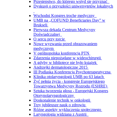
Przestępstwo, do którego wstyd się przyznać
Dyskusji o przyszłości uniwersytetów lokalnych
Wschodni Kongres trochę medyczny
UMB na „COFUND Beneficiaries Day” w
Brukseli
Pierwsza dekada Centrum Medycyny
Doświadczalnej
O sercu przy torcie
Nowe wyzwania przed obrazowaniem
medycznym
V ogólnopolska konferencja PTN
Zdarzenia niepożądane w wideochirurgii
A gdyby w bibliotece nie było książek
Andrzejki dermatologiczne 2015
III Podlaska Konferencja Psychoterapeutyczna
Klinika otolaryngologii UMB po 63 latach
Żyć pełnią życia - kongresie Europejskiego
Towarzystwa Medycyny Rozrodu (ESHRE)
Sztuka tworzenia głosu - Europejski Kongres
Otorynolaryngologiczny
Doskonalenie technik w onkologii
Trzy jubileusze nauk o zdrowiu
Różne aspekty wykluczenia społecznego
Laryngologia widziana z Austrii