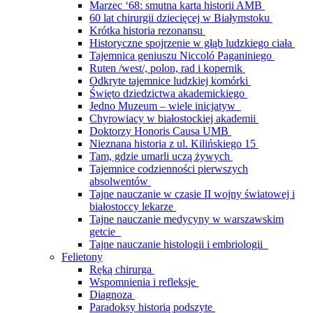
Marzec ‘68: smutna karta historii AMB
60 lat chirurgii dziecięcej w Białymstoku
Krótka historia rezonansu
Historyczne spojrzenie w głąb ludzkiego ciała
Tajemnica geniuszu Niccoló Paganiniego
Ruten /west/, polon, rad i kopernik
Odkryte tajemnice ludzkiej komórki
Święto dziedzictwa akademickiego
Jedno Muzeum – wiele inicjatyw
Chyrowiacy w białostockiej akademii
Doktorzy Honoris Causa UMB
Nieznana historia z ul. Kilińskiego 15
Tam, gdzie umarli uczą żywych
Tajemnice codzienności pierwszych
absolwentów
Tajne nauczanie w czasie II wojny światowej i
białostoccy lekarze
Tajne nauczanie medycyny w warszawskim
getcie
Tajne nauczanie histologii i embriologii
Felietony
Ręką chirurga
Wspomnienia i refleksje
Diagnoza
Paradoksy historią podszyte