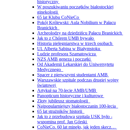
historyczny
W poszukiwaniu początków białostockiej
ginekologii
65 lat Klubu CoNieCo
Pokój Królewski: Aula Nobilium w Pałacu
Branickich
Archeolodzy na dziedzińcu Pałacu Branickich
Jak to z Chórem UMB bywało
Historia pielęgniarstwa w trzech osobach
Ul. Alberta Sabina w Białymstoku
Ludzie profesora Szamatowicza
NZS AMB geneza i początki
Od Akademii Lekarskiej do Uniwersytetu
Medycznego
Spacer z pierwszymi studentami AMB
Warszawskie szpitale podczas drugiej wojny
światowej
Artykuł na 70-lecie AMB/UMB
Panopticum historyczne i kulturowe
Złoty jubileusz stomatologii
Najpopularniejszy białostoczanin 100-lecia
65 lat strażników historii
Jak to z przebudową szpitala USK było -
wspomina prof. Jan Górski
CoNieCo. 60 lat minęło, jak jeden skecz…