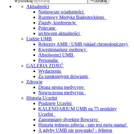
wyszukaj
Szukaj
Aktualności
Najnowsze wiadomości
Rozmowy Medyka Białostockiego
Zjazdy, konferencje
Polecane
archiwum aktualności
Ludzie UMB
Rektorzy AMB / UMB (układ chronologiczny)
Kwestionariusz osobowy
Absolwenci UMB
Personalia
GALERIA ZDJĘĆ
Wydarzenia
Za zamkniętymi drzwiami
Zdrowie
Druga strona medycyny
Nowoczesna medycyna
Historia Uczelni
Pradzieje Uczelni
KALENDARIUM UMB na 75 urodziny
Uczelni
Zapomniany dyrektor Bowszyc
Historia jednego zdjęcia - tam jest moja mama!
A gdyby UMB nie powstało? - felieton