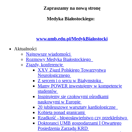
Zapraszamy na nową stronę
Medyka Białostockiego:
www.umb.edu.pl/MedykBialostocki
Aktualności
Najnowsze wiadomości
Rozmowy Medyka Białostockiego
Zjazdy, konferencje
XXV Zjazd Polskiego Towarzystwa
Neurologicznego
Z sercem i o sercu w Białymstoku
Mamy POWER inwestujemy w kompetencje
studentów
Inspirujemy się czołowymi ośrodkami
naukowymi w Europie
20 jubileuszowe warsztaty kardiologiczne
Kobieta ponad granicami
Rzadkość - błogosławieństwo czy przekleństwo
Doktoranci UMB gospodarzami I Otwartego
Posiedzenia Zarządu KRD