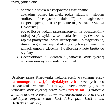
uwzględnieniem:
oddzielnie studia niestacjonarne i stacjonarne,
dokładnie opisać kierunek, rodzaj studiów - stopień
studiów [licencjackie (lub I°) / magisterskie
uzupełniające (lub II°) / jednolite magisterskie / Szkoła
Doktorska],
podać liczbę godzin przeznaczonych na poszczególny
rodzaj zajęć: wykłady, seminaria, lektoraty, ćwiczenia,
zajęcia praktyczne, prace licencjackie lub magisterskie,
stawki za godzinę zajęć dydaktycznych wykonanych w
ramach umowy zlecenia i obliczoną kwotę brutto do
wypłaty,
zleceniobiorca i kierownik jednostki dydaktycznej
zobowiązani są potwierdzić rachunek.
Ustalony przez Kierownika nadzorującego wykonanie pracy
harmonogram zajęć dydaktycznych
zleconych do
prowadzenia w ramach umowy, przechowywany jest w
jednostce dydaktycznej przez okres
trzech lat
(
Ustawa o
zmianie ustawy o minimalnym wynagrodzeniu za pracę oraz
niektórych innych ustaw Dz.U.2016. poz. 1265 z dn.
2016.08.17 art. 8c
).