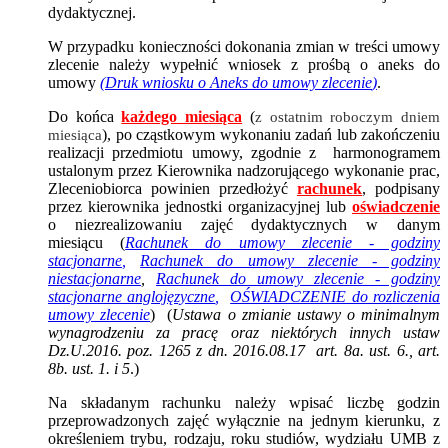
dydaktycznej.
W przypadku konieczności dokonania zmian w treści umowy
zlecenie należy wypełnić wniosek z prośbą o aneks do
umowy
(
Druk wniosku o Aneks do umowy zlecenie
)
.
Do końca
każdego miesiąca
(
z ostatnim roboczym dniem
), po cząstkowym wykonaniu zadań lub zakończeniu
miesiąca
realizacji przedmiotu umowy, zgodnie z harmonogramem
ustalonym przez Kierownika nadzorującego wykonanie prac,
Zleceniobiorca powinien przedłożyć
rachunek
, podpisany
przez kierownika jednostki organizacyjnej lub
oświadczenie
o niezrealizowaniu zajęć dydaktycznych w danym
miesiącu (
Rachunek do umowy zlecenie - godziny
stacjonarne
,
Rachunek do umowy zlecenie - godziny
niestacjonarne
,
Rachunek do umowy zlecenie - godziny
stacjonarne anglojęzyczne
,
OŚWIADCZENIE do rozliczenia
umowy zlecenie
) (
Ustawa o zmianie ustawy o minimalnym
wynagrodzeniu za pracę oraz niektórych innych ustaw
Dz.U.2016. poz. 1265 z dn. 2016.08.17 art. 8a. ust. 6., art.
8b. ust. 1. i 5
.)
Na składanym rachunku należy wpisać liczbę godzin
przeprowadzonych zajęć wyłącznie na jednym kierunku, z
określeniem trybu, rodzaju, roku studiów, wydziału UMB z