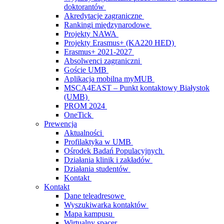
doktorantów
Akredytacje zagraniczne
Rankingi międzynarodowe
Projekty NAWA
Projekty Erasmus+ (KA220 HED)
Erasmus+ 2021-2027
Absolwenci zagraniczni
Goście UMB
Aplikacja mobilna myMUB
MSCA4EAST – Punkt kontaktowy Białystok
(UMB)
PROM 2024
OneTick
Prewencja
Aktualności
Profilaktyka w UMB
Ośrodek Badań Populacyjnych
Działania klinik i zakładów
Działania studentów
Kontakt
Kontakt
Dane teleadresowe
Wyszukiwarka kontaktów
Mapa kampusu
Wirtualny spacer