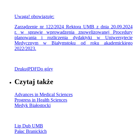
Uwaga! obowiązuje:
Zarządzenie nr 122/2024 Rektora UMB z dnia 20.09.2024
r. w sprawie wprowadzenia znowelizowanej Procedury
planowania i rozliczenia dydaktyki w Uniwersytecie
Medycznym w Białymstoku od roku akademickiego
2022/2023
.
Drukuj
PDF
Do góry
Czytaj także
Advances in Medical Sciences
Progress in Health Sciences
Medyk Białostocki
Lip Dub UMB
Pałac Branickich