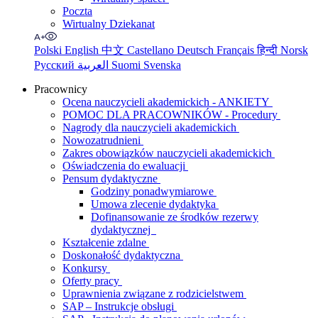
Poczta
Wirtualny Dziekanat
Polski
English
中文
Castellano
Deutsch
Français
हिन्दी
Norsk
Русский
العربية
Suomi
Svenska
Pracownicy
Ocena nauczycieli akademickich - ANKIETY
POMOC DLA PRACOWNIKÓW - Procedury
Nagrody dla nauczycieli akademickich
Nowozatrudnieni
Zakres obowiązków nauczycieli akademickich
Oświadczenia do ewaluacji
Pensum dydaktyczne
Godziny ponadwymiarowe
Umowa zlecenie dydaktyka
Dofinansowanie ze środków rezerwy
dydaktycznej
Kształcenie zdalne
Doskonałość dydaktyczna
Konkursy
Oferty pracy
Uprawnienia związane z rodzicielstwem
SAP – Instrukcje obsługi