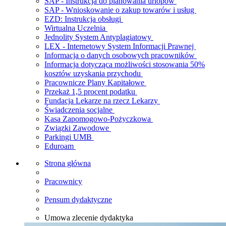
SAP - Instrukcja do planowania urlopów
SAP - Wnioskowanie o zakup towarów i usług
EZD: Instrukcja obsługi
Wirtualna Uczelnia
Jednolity System Antyplagiatowy
LEX - Internetowy System Informacji Prawnej
Informacja o danych osobowych pracowników
Informacja dotycząca możliwości stosowania 50%
kosztów uzyskania przychodu
Pracownicze Plany Kapitałowe
Przekaż 1,5 procent podatku
Fundacja Lekarze na rzecz Lekarzy
Świadczenia socjalne
Kasa Zapomogowo-Pożyczkowa
Związki Zawodowe
Parkingi UMB
Eduroam
Strona główna
Pracownicy
Pensum dydaktyczne
Umowa zlecenie dydaktyka