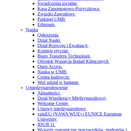
Świadczenia socjalne
Kasa Zapomogowo-Pożyczkowa
Związki Zawodowe
Parkingi UMB
Eduroam
Nauka
Ogłoszenia
Dział Nauki
Dział Rozwoju i Ewaluacji
Komisje etyczne
Biuro Transferu Technologii
Ośrodek Wsparcia Badań Klinicznych
Open Access
Nauka w UMB
Centra badawcze
Weź udział w badaniu
Umiędzynarodowienie
Aktualności
Dział Współpracy Międzynarodowej
Welcome Centre
Umowy międzynarodowe
valuEU (NAWA WUE) i EUNICE European
University
IDUB 11
Wyjazdy zagraniczne pracowników, studentów i