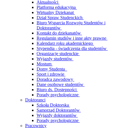
Aktualności
Platforma edukacyjna
Wirtualny Dziekanat
Dział Spraw Studenckich
Biuro Wsparcia Rozwoju Studentów i
Doktorantów
Kontakt do dziekanatów
Regulamin studiów i inne akty prawne
Kalendarz roku akademickiego
Stypendia - świadczenia dla studentów
Organizacje studenckie
Wyjazdy studentów
Mostum
Domy Studenta
Sport i zdrowie
Doradca zawodowy
Dane osobowe studentów
Biuro ds. Dostępności
Porady psychologiczne
Doktoranci
Szkoła Doktorska
Samorząd Doktorantów
Wyjazdy doktorantów
Porady psychologiczne
Pracownicy