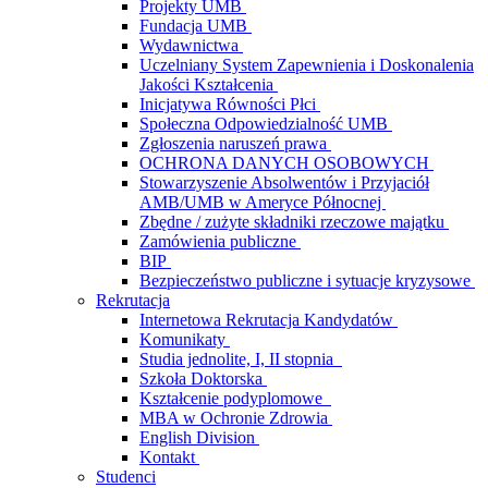
Projekty UMB
Fundacja UMB
Wydawnictwa
Uczelniany System Zapewnienia i Doskonalenia
Jakości Kształcenia
Inicjatywa Równości Płci
Społeczna Odpowiedzialność UMB
Zgłoszenia naruszeń prawa
OCHRONA DANYCH OSOBOWYCH
Stowarzyszenie Absolwentów i Przyjaciół
AMB/UMB w Ameryce Północnej
Zbędne / zużyte składniki rzeczowe majątku
Zamówienia publiczne
BIP
Bezpieczeństwo publiczne i sytuacje kryzysowe
Rekrutacja
Internetowa Rekrutacja Kandydatów
Komunikaty
Studia jednolite, I, II stopnia
Szkoła Doktorska
Kształcenie podyplomowe
MBA w Ochronie Zdrowia
English Division
Kontakt
Studenci