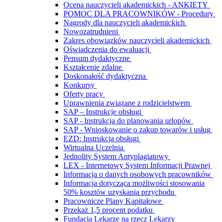
Ocena nauczycieli akademickich - ANKIETY
POMOC DLA PRACOWNIKÓW - Procedury
Nagrody dla nauczycieli akademickich
Nowozatrudnieni
Zakres obowiązków nauczycieli akademickich
Oświadczenia do ewaluacji
Pensum dydaktyczne
Kształcenie zdalne
Doskonałość dydaktyczna
Konkursy
Oferty pracy
Uprawnienia związane z rodzicielstwem
SAP – Instrukcje obsługi
SAP - Instrukcja do planowania urlopów
SAP - Wnioskowanie o zakup towarów i usług
EZD: Instrukcja obsługi
Wirtualna Uczelnia
Jednolity System Antyplagiatowy
LEX - Internetowy System Informacji Prawnej
Informacja o danych osobowych pracowników
Informacja dotycząca możliwości stosowania
50% kosztów uzyskania przychodu
Pracownicze Plany Kapitałowe
Przekaż 1,5 procent podatku
Fundacja Lekarze na rzecz Lekarzy