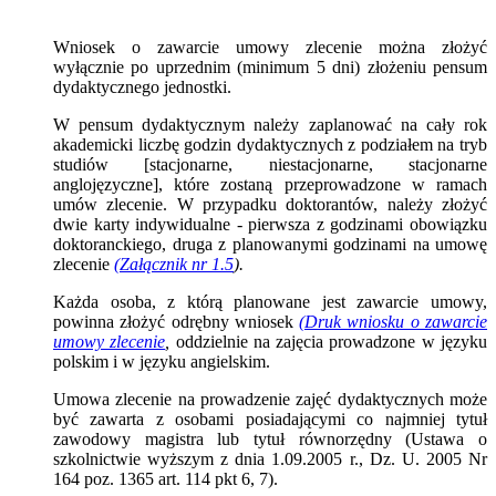
Wniosek o zawarcie umowy zlecenie można złożyć
wyłącznie po uprzednim (minimum 5 dni) złożeniu pensum
dydaktycznego jednostki.
W pensum dydaktycznym należy zaplanować na cały rok
akademicki liczbę godzin dydaktycznych z podziałem na tryb
studiów [stacjonarne, niestacjonarne, stacjonarne
anglojęzyczne], które zostaną przeprowadzone w ramach
umów zlecenie. W przypadku doktorantów, należy złożyć
dwie karty indywidualne - pierwsza z godzinami obowiązku
doktoranckiego, druga z planowanymi godzinami na umowę
zlecenie
(Załącznik nr 1.5
).
Każda osoba, z którą planowane jest zawarcie umowy,
powinna złożyć odrębny wniosek
(Druk wniosku o zawarcie
umowy zlecenie
,
oddzielnie na zajęcia prowadzone w języku
polskim i w języku angielskim.
Umowa zlecenie na prowadzenie zajęć dydaktycznych może
być zawarta z osobami posiadającymi co najmniej tytuł
zawodowy magistra lub tytuł równorzędny (Ustawa o
szkolnictwie wyższym z dnia 1.09.2005 r., Dz. U. 2005 Nr
164 poz. 1365 art. 114 pkt 6, 7).