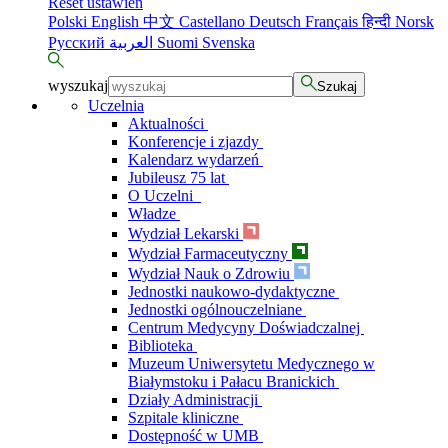
Reset ustawień
Polski
English
中文
Castellano
Deutsch
Français
हिन्दी
Norsk
Русский
العربية
Suomi
Svenska
wyszukaj
Szukaj
Uczelnia
Aktualności
Konferencje i zjazdy
Kalendarz wydarzeń
Jubileusz 75 lat
O Uczelni
Władze
Wydział Lekarski
Wydział Farmaceutyczny
Wydział Nauk o Zdrowiu
Jednostki naukowo-dydaktyczne
Jednostki ogólnouczelniane
Centrum Medycyny Doświadczalnej
Biblioteka
Muzeum Uniwersytetu Medycznego w
Białymstoku i Pałacu Branickich
Działy Administracji
Szpitale kliniczne
Dostępność w UMB