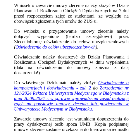
Wniosek o zawarcie umowy zlecenie należy zło
żyć w Dziale
Planowania i Rozliczania Obciążeń Dydaktycznych na 7
dni
przed rozpoczęciem zajęć ze studentami, ze względu na
obowiązek zgłoszenia tych umów do ZUS-u.
Do wniosku o przygotowanie umowy zlecenie należy
dołączyć wypełnione (bardzo szczegółowo) przez
Zleceniobiorcę oświadczenie do celów ubezpieczeniowych
(
Oświadczenie do celów ubezpieczeniowych
)
.
Oświadczenie należy dostarczyć do Działu
Planowania i
Rozliczania Obciążeń Dydaktycznych
w dniu wypełnienia
(data na oświadczeniu do umowy zbieżna z datą
dostarczenia!).
Do właściwego Dziekanatu należy złożyć
Oświadczenie o
kompetencjach i doświadczeniu - zał. 2
do
Zarządzenia nr
121/2024 Rektora Uniwerystetu Medycznego w Białymstoku z
dnia 20.09.2024 r. w sprawie wprowadzenia zasad realizacji
zajęć na podstawie umowy zlecenia lub powierzenia w
Uniwerystecie Medycznym w Białymstoku
.
Zawarcie umowy zlecenie jest warunkiem dopuszczenia do
pracy dydaktycznej osób spoza UMB. Kopia podpisanej
umowy zlecenie zostanie przekazana do kierownika jednostki