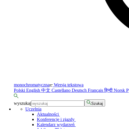
monochromatyczna
Wersja tekstowa
Polski
English
中文
Castellano
Deutsch
Français
हिन्दी
Norsk
Р
wyszukaj
Szukaj
Uczelnia
Aktualności
Konferencje i zjazdy
Kalendarz wydarzeń