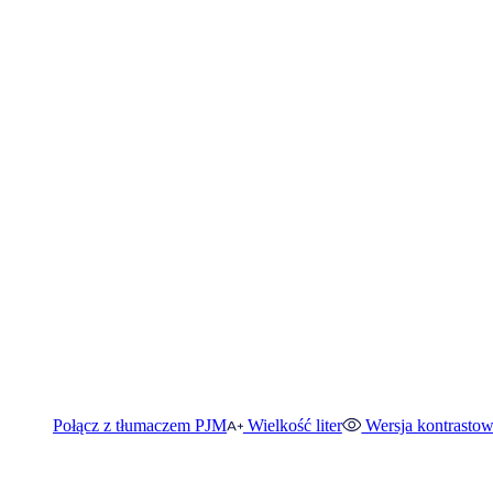
Połącz z tłumaczem PJM
Wielkość liter
Wersja kontrasto