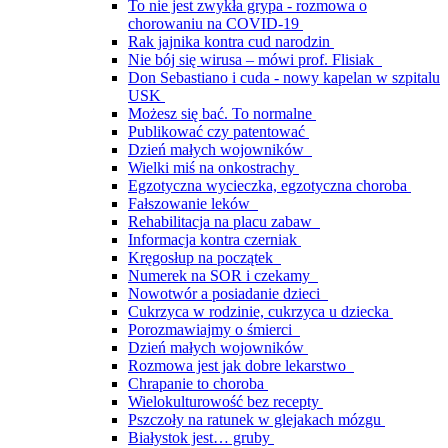
To nie jest zwykła grypa - rozmowa o
chorowaniu na COVID-19
Rak jajnika kontra cud narodzin
Nie bój się wirusa – mówi prof. Flisiak
Don Sebastiano i cuda - nowy kapelan w szpitalu
USK
Możesz się bać. To normalne
Publikować czy patentować
Dzień małych wojowników
Wielki miś na onkostrachy
Egzotyczna wycieczka, egzotyczna choroba
Fałszowanie leków
Rehabilitacja na placu zabaw
Informacja kontra czerniak
Kręgosłup na początek
Numerek na SOR i czekamy
Nowotwór a posiadanie dzieci
Cukrzyca w rodzinie, cukrzyca u dziecka
Porozmawiajmy o śmierci
Dzień małych wojowników
Rozmowa jest jak dobre lekarstwo
Chrapanie to choroba
Wielokulturowość bez recepty
Pszczoły na ratunek w glejakach mózgu
Białystok jest… gruby