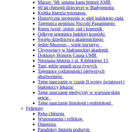
Marzec ‘68: smutna karta historii AMB
60 lat chirurgii dziecięcej w Białymstoku
Krótka historia rezonansu
Historyczne spojrzenie w głąb ludzkiego ciała
Tajemnica geniuszu Niccoló Paganiniego
Ruten /west/, polon, rad i kopernik
Odkryte tajemnice ludzkiej komórki
Święto dziedzictwa akademickiego
Jedno Muzeum – wiele inicjatyw
Chyrowiacy w białostockiej akademii
Doktorzy Honoris Causa UMB
Nieznana historia z ul. Kilińskiego 15
Tam, gdzie umarli uczą żywych
Tajemnice codzienności pierwszych
absolwentów
Tajne nauczanie w czasie II wojny światowej i
białostoccy lekarze
Tajne nauczanie medycyny w warszawskim
getcie
Tajne nauczanie histologii i embriologii
Felietony
Ręką chirurga
Wspomnienia i refleksje
Diagnoza
Paradoksy historią podszyte