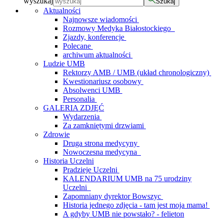
wyszukaj
Szukaj
Aktualności
Najnowsze wiadomości
Rozmowy Medyka Białostockiego
Zjazdy, konferencje
Polecane
archiwum aktualności
Ludzie UMB
Rektorzy AMB / UMB (układ chronologiczny)
Kwestionariusz osobowy
Absolwenci UMB
Personalia
GALERIA ZDJĘĆ
Wydarzenia
Za zamkniętymi drzwiami
Zdrowie
Druga strona medycyny
Nowoczesna medycyna
Historia Uczelni
Pradzieje Uczelni
KALENDARIUM UMB na 75 urodziny
Uczelni
Zapomniany dyrektor Bowszyc
Historia jednego zdjęcia - tam jest moja mama!
A gdyby UMB nie powstało? - felieton