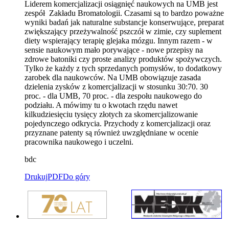
Liderem komercjalizacji osiągnięć naukowych na UMB jest
zespół Zakładu Bromatologii. Czasami są to bardzo poważne
wyniki badań jak naturalne substancje konserwujące, preparat
zwiększający przeżywalność pszczół w zimie, czy suplement
diety wspierający terapię glejaka mózgu. Innym razem - w
sensie naukowym mało porywające - nowe przepisy na
zdrowe batoniki czy proste analizy produktów spożywczych.
Tylko że każdy z tych sprzedanych pomysłów, to dodatkowy
zarobek dla naukowców. Na UMB obowiązuje zasada
dzielenia zysków z komercjalizacji w stosunku 30:70. 30
proc. - dla UMB, 70 proc. - dla zespołu naukowego do
podziału. A mówimy tu o kwotach rzędu nawet
kilkudziesięciu tysięcy złotych za skomercjalizowanie
pojedynczego odkrycia. Przychody z komercjalizacji oraz
przyznane patenty są również uwzględniane w ocenie
pracownika naukowego i uczelni.
bdc
Drukuj
PDF
Do góry