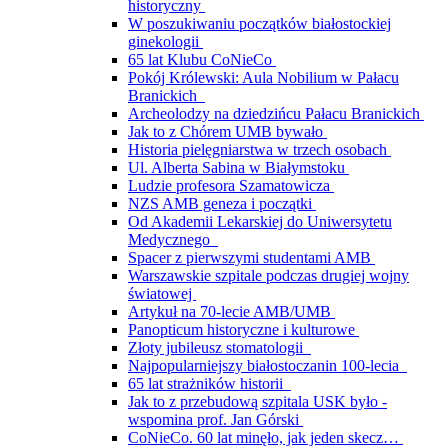
historyczny
W poszukiwaniu początków białostockiej
ginekologii
65 lat Klubu CoNieCo
Pokój Królewski: Aula Nobilium w Pałacu
Branickich
Archeolodzy na dziedzińcu Pałacu Branickich
Jak to z Chórem UMB bywało
Historia pielęgniarstwa w trzech osobach
Ul. Alberta Sabina w Białymstoku
Ludzie profesora Szamatowicza
NZS AMB geneza i początki
Od Akademii Lekarskiej do Uniwersytetu
Medycznego
Spacer z pierwszymi studentami AMB
Warszawskie szpitale podczas drugiej wojny
światowej
Artykuł na 70-lecie AMB/UMB
Panopticum historyczne i kulturowe
Złoty jubileusz stomatologii
Najpopularniejszy białostoczanin 100-lecia
65 lat strażników historii
Jak to z przebudową szpitala USK było -
wspomina prof. Jan Górski
CoNieCo. 60 lat minęło, jak jeden skecz…