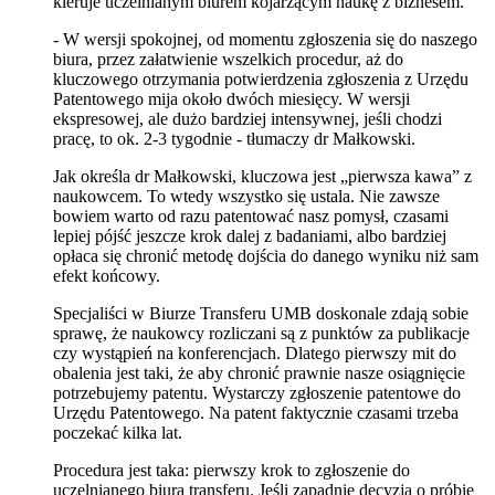
kieruje uczelnianym biurem kojarzącym naukę z biznesem.
- W wersji spokojnej, od momentu zgłoszenia się do naszego
biura, przez załatwienie wszelkich procedur, aż do
kluczowego otrzymania potwierdzenia zgłoszenia z Urzędu
Patentowego mija około dwóch miesięcy. W wersji
ekspresowej, ale dużo bardziej intensywnej, jeśli chodzi
pracę, to ok. 2-3 tygodnie - tłumaczy dr Małkowski.
Jak określa dr Małkowski, kluczowa jest „pierwsza kawa” z
naukowcem. To wtedy wszystko się ustala. Nie zawsze
bowiem warto od razu patentować nasz pomysł, czasami
lepiej pójść jeszcze krok dalej z badaniami, albo bardziej
opłaca się chronić metodę dojścia do danego wyniku niż sam
efekt końcowy.
Specjaliści w Biurze Transferu UMB doskonale zdają sobie
sprawę, że naukowcy rozliczani są z punktów za publikacje
czy wystąpień na konferencjach. Dlatego pierwszy mit do
obalenia jest taki, że aby chronić prawnie nasze osiągnięcie
potrzebujemy patentu. Wystarczy zgłoszenie patentowe do
Urzędu Patentowego. Na patent faktycznie czasami trzeba
poczekać kilka lat.
Procedura jest taka: pierwszy krok to zgłoszenie do
uczelnianego biura transferu. Jeśli zapadnie decyzja o próbie