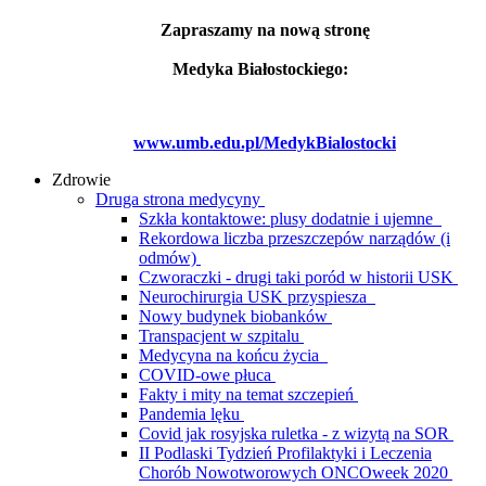
Zapraszamy na nową stronę
Medyka Białostockiego:
www.umb.edu.pl/MedykBialostocki
Zdrowie
Druga strona medycyny
Szkła kontaktowe: plusy dodatnie i ujemne
Rekordowa liczba przeszczepów narządów (i
odmów)
Czworaczki - drugi taki poród w historii USK
Neurochirurgia USK przyspiesza
Nowy budynek biobanków
Transpacjent w szpitalu
Medycyna na końcu życia
COVID-owe płuca
Fakty i mity na temat szczepień
Pandemia lęku
Covid jak rosyjska ruletka - z wizytą na SOR
II Podlaski Tydzień Profilaktyki i Leczenia
Chorób Nowotworowych ONCOweek 2020