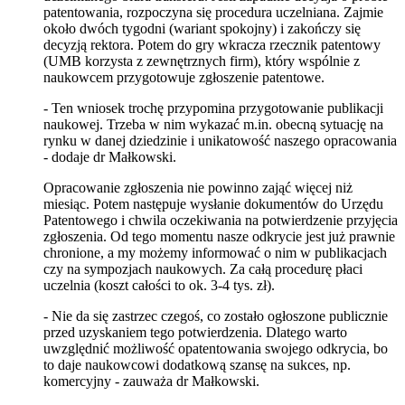
patentowania, rozpoczyna się procedura uczelniana. Zajmie
około dwóch tygodni (wariant spokojny) i zakończy się
decyzją rektora. Potem do gry wkracza rzecznik patentowy
(UMB korzysta z zewnętrznych firm), który wspólnie z
naukowcem przygotowuje zgłoszenie patentowe.
- Ten wniosek trochę przypomina przygotowanie publikacji
naukowej. Trzeba w nim wykazać m.in. obecną sytuację na
rynku w danej dziedzinie i unikatowość naszego opracowania
- dodaje dr Małkowski.
Opracowanie zgłoszenia nie powinno zająć więcej niż
miesiąc. Potem następuje wysłanie dokumentów do Urzędu
Patentowego i chwila oczekiwania na potwierdzenie przyjęcia
zgłoszenia. Od tego momentu nasze odkrycie jest już prawnie
chronione, a my możemy informować o nim w publikacjach
czy na sympozjach naukowych. Za całą procedurę płaci
uczelnia (koszt całości to ok. 3-4 tys. zł).
- Nie da się zastrzec czegoś, co zostało ogłoszone publicznie
przed uzyskaniem tego potwierdzenia. Dlatego warto
uwzględnić możliwość opatentowania swojego odkrycia, bo
to daje naukowcowi dodatkową szansę na sukces, np.
komercyjny - zauważa dr Małkowski.