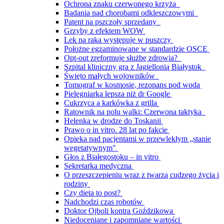
Ochrona znaku czerwonego krzyża
Badania nad chorobami odkleszczowymi
Patent na pszczoły sprzedany
Grzyby z efektem WOW
Lek na raka występuje w puszczy
Położne egzaminowane w standardzie OSCE
Opt-out zreformuje służbę zdrowia?
Szpital kliniczny gra z Jagiellonią Białystok
Święto małych wojowników
Tomograf w kosmosie, rezonans pod wodą
Pielęgniarka lepsza niż dr Google
Cukrzyca a karkówka z grilla
Ratownik na polu walki: Czerwona taktyka
Helenka w drodze do Toskanii
Prawo o in vitro. 28 lat po fakcie
Opieka nad pacjentami w przewlekłym „stanie
wegetatywnym"
Głos z Białegostoku – in vitro
Sekretarka medyczna
O przeszczepieniu wraz z twarzą cudzego życia i
rodziny
Czy dieta to post?
Nadchodzi czas robotów
Doktor Ojboli kontra Goździkowa
Niedoceniane i zapomniane wartości