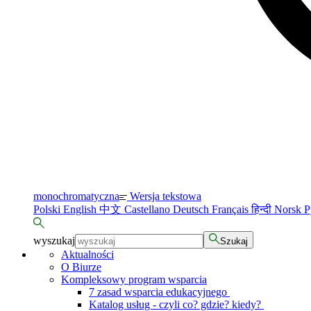
monochromatyczna
Wersja tekstowa
Polski
English
中文
Castellano
Deutsch
Français
हिन्दी
Norsk
Р
wyszukaj
Szukaj
Aktualności
O Biurze
Kompleksowy program wsparcia
7 zasad wsparcia edukacyjnego
Katalog usług - czyli co? gdzie? kiedy?