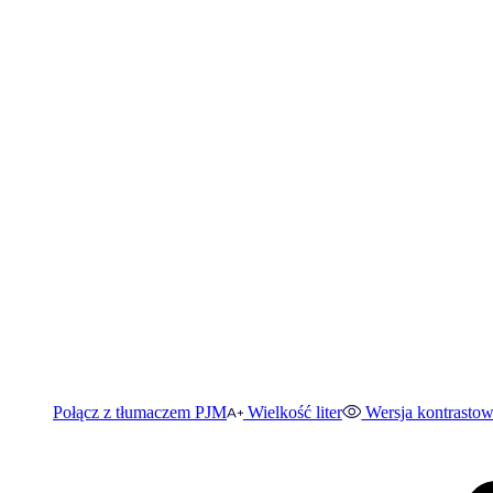
Połącz z tłumaczem PJM
Wielkość liter
Wersja kontrasto