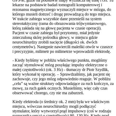
GPS-ie, gdzie na podstawie mapy wyznacza się trasę i cel. Tu
lekarze na podstawie badań tomografii komputerowej i
rezonansu magnetycznego wyznaczyli miejsce w mózgu, do
którego musieli dotrzeć i drogę prowadzącą do tego miejsca.
W trakcie zabiegu wszystkie dane przenieśli na system
stereotaktyczny (rama do obrazowania trójwymiarowego,
którą zakłada się na głowę pacjenta w czasie operacji).
Pacjent w czasie zabiegu był przytomny, miał jedynie
znieczuloną skórę pośrodku głowy, w miejscu gdzie
neurochirurdzy zrobili nacięcie (długości ok. dwóch
centymetrów). Następnie nawiercili maleńki otwór w czaszce
i precyzyjnie, milimetr po milimetrze wprowadzili elektrodę.
- Kiedy byliśmy w pobliżu właściwego punktu, mogliśmy
zacząć stymulować mózg posyłając impulsy elektryczne o
małej częstotliwości (ok. 3 Hz) - tłumaczy dr Piotr Szydlik,
który wykonał tę operację. – Sprawdzaliśmy, jak pacjent się
zachowuje, czy jego mózg odpowiednio reaguje. W pobliżu
„celu” są ważne struktury odpowiadające za ruch kończyn, za
mowę, za ruch gałek ocznych. Musieliśmy, więc cały czas
obserwować chorego, czy nie ma zaburzeń.
Kiedy elektroda (o średnicy ok. 2 mm) była we właściwym
miejscu, wówczas neurochirurdzy mogli podłączyć
stymulator, który wytworzył prąd impulsowy (coś w rodzaju
rozrusznika serca) o częstotliwości 90 -130 Hz. Kiedy prąd