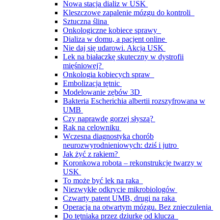
Nowa stacja dializ w USK
Kleszczowe zapalenie mózgu do kontroli
Sztuczna ślina
Onkologiczne kobiece sprawy
Dializa w domu, a pacjent online
Nie daj się udarowi. Akcja USK
Lek na białaczkę skuteczny w dystrofii
mięśniowej?
Onkologia kobiecych spraw
Embolizacja tętnic
Modelowanie zębów 3D
Bakteria Escherichia albertii rozszyfrowana w
UMB
Czy naprawdę gorzej słyszą?
Rak na celowniku
Wczesna diagnostyka chorób
neurozwyrodnieniowych: dziś i jutro
Jak żyć z rakiem?
Koronkowa robota – rekonstrukcje twarzy w
USK
To może być lek na raka
Niezwykłe odkrycie mikrobiologów
Czwarty patent UMB, drugi na raka
Operacja na otwartym mózgu. Bez znieczulenia
Do tętniaka przez dziurkę od klucza