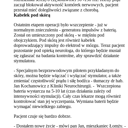
zaczął blokował aktywność komórek nerwowych, pacjent
przestał mieć dolegliwości związane z chorobą.
Kabelek pod skórą
Ostatnim etapem operacji było wszczepienie - już w
normalnym znieczuleniu - generatora impulsów z baterią.
Został on umieszczony pod skórą - w mięśniu pod
obojczykiem. Pod skórą jest również kabelek
doprowadzający impulsy do elektrod w mózgu. Teraz pacjent
pozostanie pod opieką neurologa, do którego będzie musiał
się zgłaszać na badania kontrolne, aby sprawdzić działanie
stymulatora.
- Specjalnym bezprzewodowym pilotem przykładanym do
skóry, można będzie włączać i wyłączać stymulator, a także
zmieniać częstotliwość prądu i siłę bodźca - tłumaczy dr hab.
Jan Kochanowicz z Kliniki Neurochirurgii. - Wszczepiona
bateria wystarcza na 5-10 lat (czas działania zależy od
intensywności stymulacji). Cały czas lekarze mogą również
kontrolować stan jej wyczerpania. Wymiana baterii będzie
wymagać niewielkiego zabiegu.
Pacjent czuje się bardzo dobrze.
- Dostałem nowe życie - mówi pan Jan, mieszkaniec Łomży. -