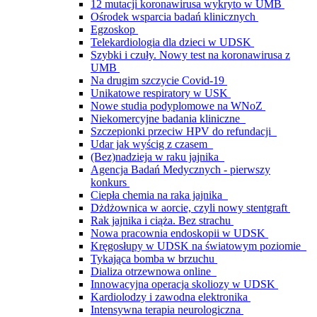
12 mutacji koronawirusa wykryto w UMB
Ośrodek wsparcia badań klinicznych
Egzoskop
Telekardiologia dla dzieci w UDSK
Szybki i czuły. Nowy test na koronawirusa z
UMB
Na drugim szczycie Covid-19
Unikatowe respiratory w USK
Nowe studia podyplomowe na WNoZ
Niekomercyjne badania kliniczne
Szczepionki przeciw HPV do refundacji
Udar jak wyścig z czasem
(Bez)nadzieja w raku jajnika
Agencja Badań Medycznych - pierwszy
konkurs
Ciepła chemia na raka jajnika
Dżdżownica w aorcie, czyli nowy stentgraft
Rak jajnika i ciąża. Bez strachu
Nowa pracownia endoskopii w UDSK
Kręgosłupy w UDSK na światowym poziomie
Tykająca bomba w brzuchu
Dializa otrzewnowa online
Innowacyjna operacja skoliozy w UDSK
Kardiolodzy i zawodna elektronika
Intensywna terapia neurologiczna