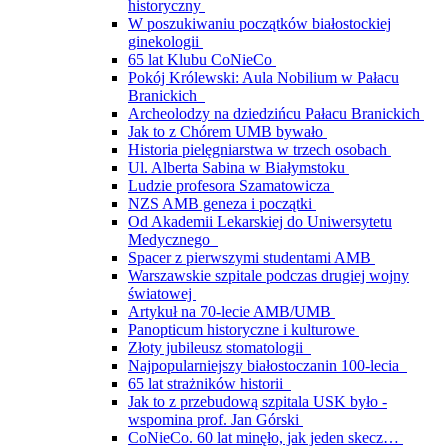
historyczny
W poszukiwaniu początków białostockiej
ginekologii
65 lat Klubu CoNieCo
Pokój Królewski: Aula Nobilium w Pałacu
Branickich
Archeolodzy na dziedzińcu Pałacu Branickich
Jak to z Chórem UMB bywało
Historia pielęgniarstwa w trzech osobach
Ul. Alberta Sabina w Białymstoku
Ludzie profesora Szamatowicza
NZS AMB geneza i początki
Od Akademii Lekarskiej do Uniwersytetu
Medycznego
Spacer z pierwszymi studentami AMB
Warszawskie szpitale podczas drugiej wojny
światowej
Artykuł na 70-lecie AMB/UMB
Panopticum historyczne i kulturowe
Złoty jubileusz stomatologii
Najpopularniejszy białostoczanin 100-lecia
65 lat strażników historii
Jak to z przebudową szpitala USK było -
wspomina prof. Jan Górski
CoNieCo. 60 lat minęło, jak jeden skecz…