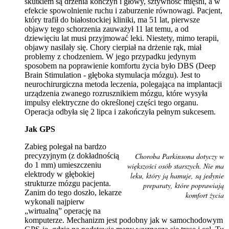
skutkiem są drżenia kończyn i głowy, sztywność mięśni, a w
efekcie spowolnienie ruchu i zaburzenie równowagi. Pacjent,
który trafił do białostockiej kliniki, ma 51 lat, pierwsze
objawy tego schorzenia zauważył 11 lat temu, a od
dziewięciu lat musi przyjmować leki. Niestety, mimo terapii,
objawy nasilały się. Chory cierpiał na drżenie rąk, miał
problemy z chodzeniem. W jego przypadku jedynym
sposobem na poprawienie komfortu życia było DBS (Deep
Brain Stimulation - głęboka stymulacja mózgu). Jest to
neurochirurgiczna metoda leczenia, polegająca na implantacji
urządzenia zwanego rozrusznikiem mózgu, które wysyła
impulsy elektryczne do określonej części tego organu.
Operacja odbyła się 2 lipca i zakończyła pełnym sukcesem.
Jak GPS
Zabieg polegał na bardzo
precyzyjnym (z dokładnością
Choroba Parkinsona dotyczy w
do 1 mm) umieszczeniu
większości osób starszych. Nie ma
elektrody w głębokiej
leku, który ją hamuje, są jedynie
strukturze mózgu pacjenta.
preparaty, które poprawiają
Zanim do tego doszło, lekarze
komfort życia
wykonali najpierw
„wirtualną” operację na
komputerze. Mechanizm jest podobny jak w samochodowym