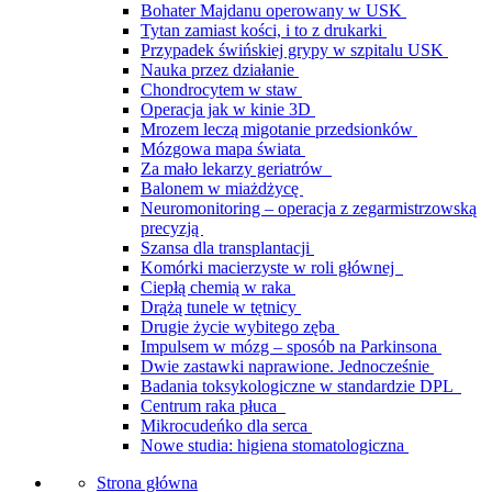
Bohater Majdanu operowany w USK
Tytan zamiast kości, i to z drukarki
Przypadek świńskiej grypy w szpitalu USK
Nauka przez działanie
Chondrocytem w staw
Operacja jak w kinie 3D
Mrozem leczą migotanie przedsionków
Mózgowa mapa świata
Za mało lekarzy geriatrów
Balonem w miażdżycę
Neuromonitoring – operacja z zegarmistrzowską
precyzją
Szansa dla transplantacji
Komórki macierzyste w roli głównej
Ciepłą chemią w raka
Drążą tunele w tętnicy
Drugie życie wybitego zęba
Impulsem w mózg – sposób na Parkinsona
Dwie zastawki naprawione. Jednocześnie
Badania toksykologiczne w standardzie DPL
Centrum raka płuca
Mikrocudeńko dla serca
Nowe studia: higiena stomatologiczna
Strona główna