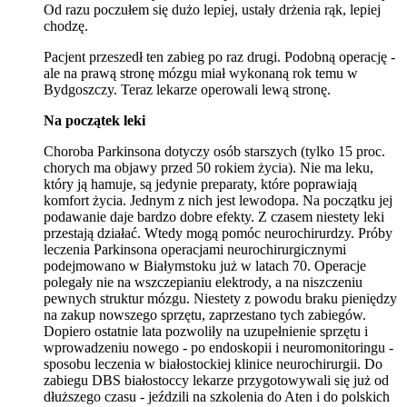
Od razu poczułem się dużo lepiej, ustały drżenia rąk, lepiej
chodzę.
Pacjent przeszedł ten zabieg po raz drugi. Podobną operację -
ale na prawą stronę mózgu miał wykonaną rok temu w
Bydgoszczy. Teraz lekarze operowali lewą stronę.
Na początek leki
Choroba Parkinsona dotyczy osób starszych (tylko 15 proc.
chorych ma objawy przed 50 rokiem życia). Nie ma leku,
który ją hamuje, są jedynie preparaty, które poprawiają
komfort życia. Jednym z nich jest lewodopa. Na początku jej
podawanie daje bardzo dobre efekty. Z czasem niestety leki
przestają działać. Wtedy mogą pomóc neurochirurdzy. Próby
leczenia Parkinsona operacjami neurochirurgicznymi
podejmowano w Białymstoku już w latach 70. Operacje
polegały nie na wszczepianiu elektrody, a na niszczeniu
pewnych struktur mózgu. Niestety z powodu braku pieniędzy
na zakup nowszego sprzętu, zaprzestano tych zabiegów.
Dopiero ostatnie lata pozwoliły na uzupełnienie sprzętu i
wprowadzeniu nowego - po endoskopii i neuromonitoringu -
sposobu leczenia w białostockiej klinice neurochirurgii. Do
zabiegu DBS białostoccy lekarze przygotowywali się już od
dłuższego czasu - jeździli na szkolenia do Aten i do polskich