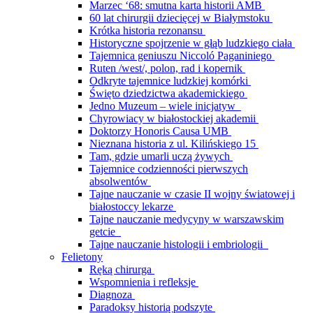
Marzec ‘68: smutna karta historii AMB
60 lat chirurgii dziecięcej w Białymstoku
Krótka historia rezonansu
Historyczne spojrzenie w głąb ludzkiego ciała
Tajemnica geniuszu Niccoló Paganiniego
Ruten /west/, polon, rad i kopernik
Odkryte tajemnice ludzkiej komórki
Święto dziedzictwa akademickiego
Jedno Muzeum – wiele inicjatyw
Chyrowiacy w białostockiej akademii
Doktorzy Honoris Causa UMB
Nieznana historia z ul. Kilińskiego 15
Tam, gdzie umarli uczą żywych
Tajemnice codzienności pierwszych
absolwentów
Tajne nauczanie w czasie II wojny światowej i
białostoccy lekarze
Tajne nauczanie medycyny w warszawskim
getcie
Tajne nauczanie histologii i embriologii
Felietony
Ręką chirurga
Wspomnienia i refleksje
Diagnoza
Paradoksy historią podszyte