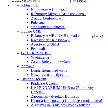
wyszukaj
Szukaj
Aktualności
Najnowsze wiadomości
Rozmowy Medyka Białostockiego
Zjazdy, konferencje
Polecane
archiwum aktualności
Ludzie UMB
Rektorzy AMB / UMB (układ chronologiczny)
Kwestionariusz osobowy
Absolwenci UMB
Personalia
GALERIA ZDJĘĆ
Wydarzenia
Za zamkniętymi drzwiami
Zdrowie
Druga strona medycyny
Nowoczesna medycyna
Historia Uczelni
Pradzieje Uczelni
KALENDARIUM UMB na 75 urodziny
Uczelni
Zapomniany dyrektor Bowszyc
Historia jednego zdjęcia - tam jest moja mama!
A gdyby UMB nie powstało? - felieton