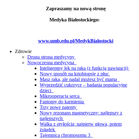
Zapraszamy na nową stronę
Medyka Białostockiego:
www.umb.edu.pl/MedykBialostocki
Zdrowie
Druga strona medycyny
Nowoczesna medycyna
Inteligentny lek na raka (z funkcją nawigacji)
Nowy sposób na kriobiopsję z płuc
Masz raka, ale nadal możesz być mamą
Wyprzedzić cukrzycę – badania populacyjne
dzieci
Mikrooperacja serca
Fantomy do karmienia
Trzy nowe patenty
Nowy rezonans magnetyczny: najlepszy z
najlepszych
Walka z otyłością: najpierw głowa, potem
żołądek
Tajemnica chromosomu 3