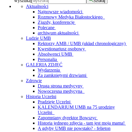
wyszukaj
Szukaj
Aktualności
Najnowsze wiadomości
Rozmowy Medyka Białostockiego
Zjazdy, konferencje
Polecane
archiwum aktualności
Ludzie UMB
Rektorzy AMB / UMB (układ chronologiczny)
Kwestionariusz osobowy
Absolwenci UMB
Personalia
GALERIA ZDJĘĆ
Wydarzenia
Za zamkniętymi drzwiami
Zdrowie
Druga strona medycyny
Nowoczesna medycyna
Historia Uczelni
Pradzieje Uczelni
KALENDARIUM UMB na 75 urodziny
Uczelni
Zapomniany dyrektor Bowszyc
Historia jednego zdjęcia - tam jest moja mama!
A gdyby UMB nie powstało? - felieton