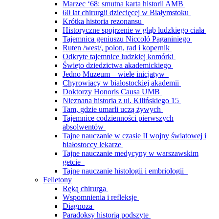
Marzec ‘68: smutna karta historii AMB
60 lat chirurgii dziecięcej w Białymstoku
Krótka historia rezonansu
Historyczne spojrzenie w głąb ludzkiego ciała
Tajemnica geniuszu Niccoló Paganiniego
Ruten /west/, polon, rad i kopernik
Odkryte tajemnice ludzkiej komórki
Święto dziedzictwa akademickiego
Jedno Muzeum – wiele inicjatyw
Chyrowiacy w białostockiej akademii
Doktorzy Honoris Causa UMB
Nieznana historia z ul. Kilińskiego 15
Tam, gdzie umarli uczą żywych
Tajemnice codzienności pierwszych
absolwentów
Tajne nauczanie w czasie II wojny światowej i
białostoccy lekarze
Tajne nauczanie medycyny w warszawskim
getcie
Tajne nauczanie histologii i embriologii
Felietony
Ręką chirurga
Wspomnienia i refleksje
Diagnoza
Paradoksy historią podszyte