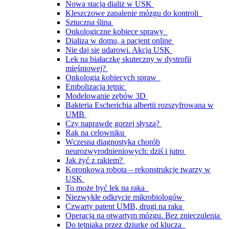
Nowa stacja dializ w USK
Kleszczowe zapalenie mózgu do kontroli
Sztuczna ślina
Onkologiczne kobiece sprawy
Dializa w domu, a pacjent online
Nie daj się udarowi. Akcja USK
Lek na białaczkę skuteczny w dystrofii
mięśniowej?
Onkologia kobiecych spraw
Embolizacja tętnic
Modelowanie zębów 3D
Bakteria Escherichia albertii rozszyfrowana w
UMB
Czy naprawdę gorzej słyszą?
Rak na celowniku
Wczesna diagnostyka chorób
neurozwyrodnieniowych: dziś i jutro
Jak żyć z rakiem?
Koronkowa robota – rekonstrukcje twarzy w
USK
To może być lek na raka
Niezwykłe odkrycie mikrobiologów
Czwarty patent UMB, drugi na raka
Operacja na otwartym mózgu. Bez znieczulenia
Do tętniaka przez dziurkę od klucza