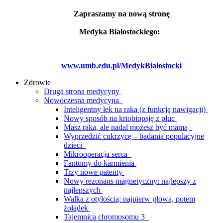
Zapraszamy na nową stronę
Medyka Białostockiego:
www.umb.edu.pl/MedykBialostocki
Zdrowie
Druga strona medycyny
Nowoczesna medycyna
Inteligentny lek na raka (z funkcją nawigacji)
Nowy sposób na kriobiopsję z płuc
Masz raka, ale nadal możesz być mamą
Wyprzedzić cukrzycę – badania populacyjne
dzieci
Mikrooperacja serca
Fantomy do karmienia
Trzy nowe patenty
Nowy rezonans magnetyczny: najlepszy z
najlepszych
Walka z otyłością: najpierw głowa, potem
żołądek
Tajemnica chromosomu 3