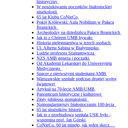
historyczny
W poszukiwaniu początków białostockiej
ginekologii
65 lat Klubu CoNieCo
Pokój Królewski: Aula Nobilium w Pałacu
Branickich
Archeolodzy na dziedzińcu Pałacu Branickich
Jak to z Chórem UMB bywało
Historia pielęgniarstwa w trzech osobach
Ul. Alberta Sabina w Białymstoku
Ludzie profesora Szamatowicza
NZS AMB geneza i początki
Od Akademii Lekarskiej do Uniwersytetu
Medycznego
Spacer z pierwszymi studentami AMB
Warszawskie szpitale podczas drugiej wojny
światowej
Artykuł na 70-lecie AMB/UMB
Panopticum historyczne i kulturowe
Złoty jubileusz stomatologii
Najpopularniejszy białostoczanin 100-lecia
65 lat strażników historii
Jak to z przebudową szpitala USK było -
wspomina prof. Jan Górski
CoNieCo. 60 lat minęło, jak jeden skecz…