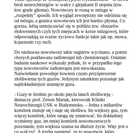
broń neurochirurgów w walce z glejakami II stopnia (tzw.
low grade glioma). Nowotwory te rosną w mózgu w
„rozpełzły” sposób. Ich wygląd zewnętrzny nie odróżnia się
od mózgu, a granica nowotworu ich jest bardzo płynna. Co
gorsza, lubią umiejscawiać się w pobliżu tzw. obszarów
elokwentnych czyli tych miejscach w korze mózgowej, które
odpowiadają za ważne życiowo funkcje takie jak np. mowa,
kojarzenie czy ruch.
Do niedawna nowotwory takie najpierw wycinano, a potem
chorych poddawano radioterapii lub chemioterapii. Ostatnie
badania naukowe wykazały jednak, że w przypadku tego
typu nowotworów radioterapia jest niewskazana.
Naświetlanie powoduje bowiem często przyśpieszenie
złośliwienia tych guzów. Jedynym ratunkiem pozostaje jak
najdokładniejsze usunięcie guza.
- Guzy te średnio po około pięciu latach złośliwieją –
tłumaczy prof. Zenon Mariak, kierownik Kliniki
Neurochirurgii USK w Białymstoku. – Jedna z miliardów
komórek mutuje się i staje się złośliwa. Im większy guz, tym
więcej komórek, które mogą się zmutować. Im dokładniej
wytniemy guz, im mniej komórek nowotworowych
pozostanie, tym większa szansa na dłuższe życie. Więc jest o
co walczyć. A trzeba pamiętać, że to nowotwór, który