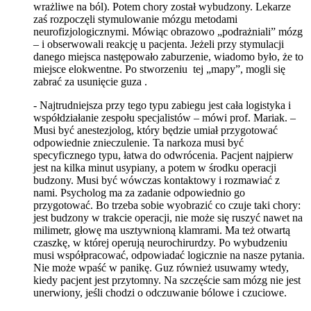
wrażliwe na ból). Potem chory został wybudzony. Lekarze
zaś rozpoczęli stymulowanie mózgu metodami
neurofizjologicznymi. Mówiąc obrazowo „podrażniali” mózg
– i obserwowali reakcję u pacjenta. Jeżeli przy stymulacji
danego miejsca następowało zaburzenie, wiadomo było, że to
miejsce elokwentne. Po stworzeniu tej „mapy”, mogli się
zabrać za usunięcie guza .
- Najtrudniejsza przy tego typu zabiegu jest cała logistyka i
współdziałanie zespołu specjalistów – mówi prof. Mariak. –
Musi być anestezjolog, który będzie umiał przygotować
odpowiednie znieczulenie. Ta narkoza musi być
specyficznego typu, łatwa do odwrócenia. Pacjent najpierw
jest na kilka minut usypiany, a potem w środku operacji
budzony. Musi być wówczas kontaktowy i rozmawiać z
nami. Psycholog ma za zadanie odpowiednio go
przygotować. Bo trzeba sobie wyobrazić co czuje taki chory:
jest budzony w trakcie operacji, nie może się ruszyć nawet na
milimetr, głowę ma usztywnioną klamrami. Ma też otwartą
czaszkę, w której operują neurochirurdzy. Po wybudzeniu
musi współpracować, odpowiadać logicznie na nasze pytania.
Nie może wpaść w panikę. Guz również usuwamy wtedy,
kiedy pacjent jest przytomny. Na szczęście sam mózg nie jest
unerwiony, jeśli chodzi o odczuwanie bólowe i czuciowe.