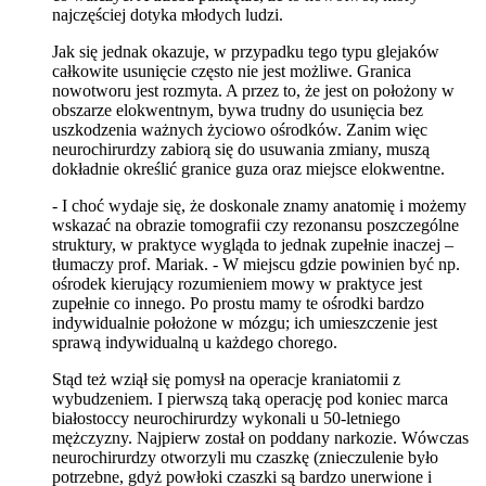
najczęściej dotyka młodych ludzi.
Jak się jednak okazuje, w przypadku tego typu glejaków
całkowite usunięcie często nie jest możliwe. Granica
nowotworu jest rozmyta. A przez to, że jest on położony w
obszarze elokwentnym, bywa trudny do usunięcia bez
uszkodzenia ważnych życiowo ośrodków. Zanim więc
neurochirurdzy zabiorą się do usuwania zmiany, muszą
dokładnie określić granice guza oraz miejsce elokwentne.
- I choć wydaje się, że doskonale znamy anatomię i możemy
wskazać na obrazie tomografii czy rezonansu poszczególne
struktury, w praktyce wygląda to jednak zupełnie inaczej –
tłumaczy prof. Mariak. - W miejscu gdzie powinien być np.
ośrodek kierujący rozumieniem mowy w praktyce jest
zupełnie co innego. Po prostu mamy te ośrodki bardzo
indywidualnie położone w mózgu; ich umieszczenie jest
sprawą indywidualną u każdego chorego.
Stąd też wziął się pomysł na operacje kraniatomii z
wybudzeniem. I pierwszą taką operację pod koniec marca
białostoccy neurochirurdzy wykonali u 50-letniego
mężczyzny. Najpierw został on poddany narkozie. Wówczas
neurochirurdzy otworzyli mu czaszkę (znieczulenie było
potrzebne, gdyż powłoki czaszki są bardzo unerwione i