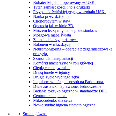
Bohater Majdanu operowany w USK
Tytan zamiast kości, i to z drukarki
Przypadek świńskiej grypy w szpitalu USK
Nauka przez działanie
Chondrocytem w staw
Operacja jak w kinie 3D
Mrozem leczą migotanie przedsionków
Mózgowa mapa świata
Za mało lekarzy geriatrów
Balonem w miażdżycę
Neuromonitoring – operacja z zegarmistrzowską
precyzją
Szansa dla transplantacji
Komórki macierzyste w roli głównej
Ciepłą chemią w raka
Drążą tunele w tętnicy
Drugie życie wybitego zęba
Impulsem w mózg – sposób na Parkinsona
Dwie zastawki naprawione. Jednocześnie
Badania toksykologiczne w standardzie DPL
Centrum raka płuca
Mikrocudeńko dla serca
Nowe studia: higiena stomatologiczna
Strona główna