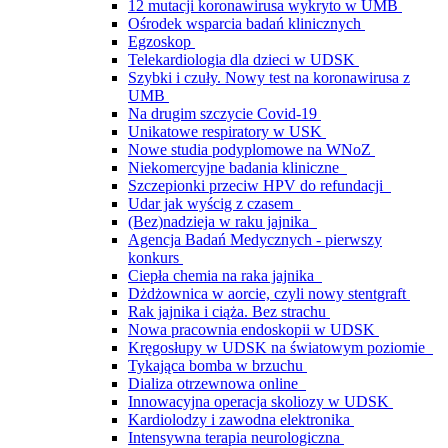
12 mutacji koronawirusa wykryto w UMB
Ośrodek wsparcia badań klinicznych
Egzoskop
Telekardiologia dla dzieci w UDSK
Szybki i czuły. Nowy test na koronawirusa z
UMB
Na drugim szczycie Covid-19
Unikatowe respiratory w USK
Nowe studia podyplomowe na WNoZ
Niekomercyjne badania kliniczne
Szczepionki przeciw HPV do refundacji
Udar jak wyścig z czasem
(Bez)nadzieja w raku jajnika
Agencja Badań Medycznych - pierwszy
konkurs
Ciepła chemia na raka jajnika
Dżdżownica w aorcie, czyli nowy stentgraft
Rak jajnika i ciąża. Bez strachu
Nowa pracownia endoskopii w UDSK
Kręgosłupy w UDSK na światowym poziomie
Tykająca bomba w brzuchu
Dializa otrzewnowa online
Innowacyjna operacja skoliozy w UDSK
Kardiolodzy i zawodna elektronika
Intensywna terapia neurologiczna