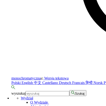
monochromatyczna
Wersja tekstowa
Polski
English
中文
Castellano
Deutsch
Français
हिन्दी
Norsk
Р
wyszukaj
Szukaj
Wydział
O Wydziale