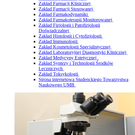
Zakład Farmacji Klinicznej
Zakład Farmacji Stosowanej
Zakład Farmakodynamiki
Zakład Farmakoterapii Monitorowanej
Zakład Fizjologii i Patofizjologii
Doświadczalnej
Zakład Histologii i Cytofizjologii
Zakład Immunologii
Zakład Kosmetologii Specjalistycznej
Zakład Laboratoryjnej Diagnostyki Klinicznej
Zakład Medycyny Estetycznej
Zakład Syntezy i Technologii Środków
Leczniczych
Zakład Toksykologii
Strona internetowa Studenckiego Towarzystwa
Naukowego UMB