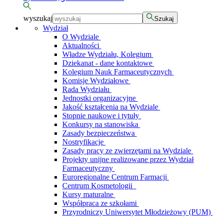
wyszukaj
Szukaj
Wydział
O Wydziale
Aktualności
Władze Wydziału, Kolegium
Dziekanat - dane kontaktowe
Kolegium Nauk Farmaceutycznych
Komisje Wydziałowe
Rada Wydziału
Jednostki organizacyjne
Jakość kształcenia na Wydziale
Stopnie naukowe i tytuły
Konkursy na stanowiska
Zasady bezpieczeństwa
Nostryfikacje
Zasady pracy ze zwierzętami na Wydziale
Projekty unijne realizowane przez Wydział
Farmaceutyczny
Euroregionalne Centrum Farmacji
Centrum Kosmetologii
Kursy maturalne
Współpraca ze szkołami
Przyrodniczy Uniwersytet Młodzieżowy (PUM)