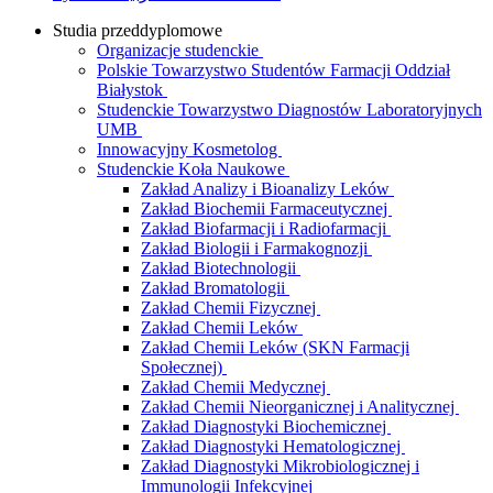
Studia przeddyplomowe
Organizacje studenckie
Polskie Towarzystwo Studentów Farmacji Oddział
Białystok
Studenckie Towarzystwo Diagnostów Laboratoryjnych
UMB
Innowacyjny Kosmetolog
Studenckie Koła Naukowe
Zakład Analizy i Bioanalizy Leków
Zakład Biochemii Farmaceutycznej
Zakład Biofarmacji i Radiofarmacji
Zakład Biologii i Farmakognozji
Zakład Biotechnologii
Zakład Bromatologii
Zakład Chemii Fizycznej
Zakład Chemii Leków
Zakład Chemii Leków (SKN Farmacji
Społecznej)
Zakład Chemii Medycznej
Zakład Chemii Nieorganicznej i Analitycznej
Zakład Diagnostyki Biochemicznej
Zakład Diagnostyki Hematologicznej
Zakład Diagnostyki Mikrobiologicznej i
Immunologii Infekcyjnej