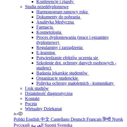
Konferencje i zjazdy
Studia przeddyplomowe
Harmonogram ramowy roku
Dokumenty do pobrania
Analityka Medyczna
Farmacja
Kosmetologia
Proces dyplomowania (prace i egzaminy
dyplomowe)
Regulaminy i zarządzenia
E-learning
Potwierdzanie efektów uczenia się
Szkolenie dot. ochrony danych osobowych -
studenci
Badania lekarskie studentów
Organizacje studenckie
Polityka ochrony małoletnich - komunikaty
I rok studiów
Działalność diagnostyczna
Kontakt
Poczta
Wirtualny Dziekanat
Polski
English
中文
Castellano
Deutsch
Français
हिन्दी
Norsk
Русский
العربية
Suomi
Svenska