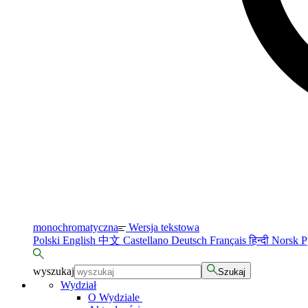
monochromatyczna
Wersja tekstowa
Polski
English
中文
Castellano
Deutsch
Français
हिन्दी
Norsk
Р
wyszukaj
Szukaj
Wydział
O Wydziale