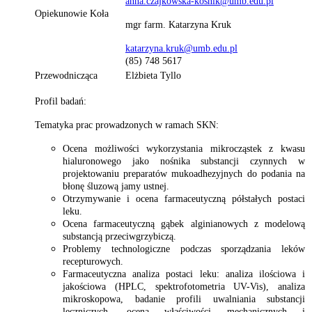
anna.czajkowska-kosnik@umb.edu.pl
Opiekunowie Koła
mgr farm. Katarzyna Kruk
katarzyna.kruk@umb.edu.pl
(85) 748 5617
Przewodnicząca
Elżbieta Tyllo
Profil badań:
Tematyka prac prowadzonych w ramach SKN:
Ocena możliwości wykorzystania mikrocząstek z kwasu
hialuronowego jako nośnika substancji czynnych w
projektowaniu preparatów mukoadhezyjnych do podania na
błonę śluzową jamy ustnej.
Otrzymywanie i ocena farmaceutyczną półstałych postaci
leku.
Ocena farmaceutyczną gąbek alginianowych z modelową
substancją przeciwgrzybiczą.
Problemy technologiczne podczas sporządzania leków
recepturowych.
Farmaceutyczna analiza postaci leku: analiza ilościowa i
jakościowa (HPLC, spektrofotometria UV-Vis), analiza
mikroskopowa, badanie profili uwalniania substancji
leczniczych, ocena właściwości mechanicznych i