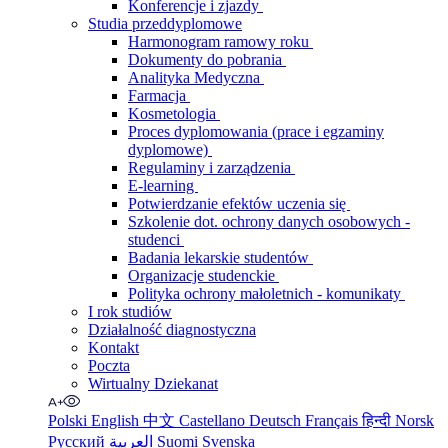
Konferencje i zjazdy
Studia przeddyplomowe
Harmonogram ramowy roku
Dokumenty do pobrania
Analityka Medyczna
Farmacja
Kosmetologia
Proces dyplomowania (prace i egzaminy
dyplomowe)
Regulaminy i zarządzenia
E-learning
Potwierdzanie efektów uczenia się
Szkolenie dot. ochrony danych osobowych -
studenci
Badania lekarskie studentów
Organizacje studenckie
Polityka ochrony małoletnich - komunikaty
I rok studiów
Działalność diagnostyczna
Kontakt
Poczta
Wirtualny Dziekanat
Polski
English
中文
Castellano
Deutsch
Français
हिन्दी
Norsk
Русский
العربية
Suomi
Svenska