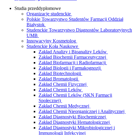
Studia przeddyplomowe
Organizacje studenckie
Polskie Towarzystwo Studentów Farmacji Oddział
Białystok
Studenckie Towarzystwo Diagnostów Laboratoryjnych
UMB
Innowacyjny Kosmetolog
Studenckie Koła Naukowe
Zakład Analizy i Bioanalizy Leków
Zakład Biochemii Farmaceutycznej
Zakład Biofarmacji i Radiofarmacji
Zakład Biologii i Farmakognozji
Zakład Biotechnologii
Zakład Bromatologii
Zakład Chemii Fizycznej
Zakład Chemii Leków
Zakład Chemii Leków (SKN Farmacji
Społecznej)
Zakład Chemii Medycznej
Zakład Chemii Nieorganicznej i Analitycznej
Zakład Diagnostyki Biochemicznej
Zakład Diagnostyki Hematologicznej
Zakład Diagnostyki Mikrobiologicznej i
Immunologii Infekcyjnej