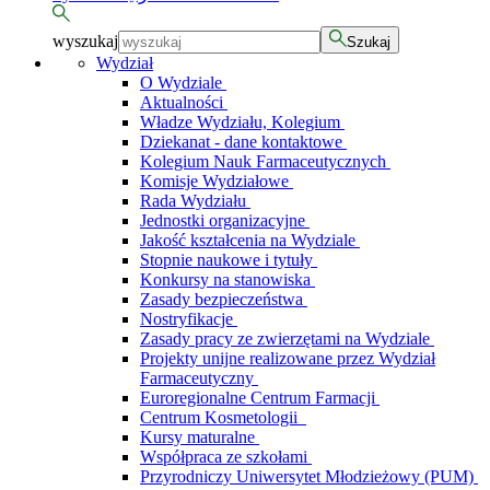
wyszukaj
Szukaj
Wydział
O Wydziale
Aktualności
Władze Wydziału, Kolegium
Dziekanat - dane kontaktowe
Kolegium Nauk Farmaceutycznych
Komisje Wydziałowe
Rada Wydziału
Jednostki organizacyjne
Jakość kształcenia na Wydziale
Stopnie naukowe i tytuły
Konkursy na stanowiska
Zasady bezpieczeństwa
Nostryfikacje
Zasady pracy ze zwierzętami na Wydziale
Projekty unijne realizowane przez Wydział
Farmaceutyczny
Euroregionalne Centrum Farmacji
Centrum Kosmetologii
Kursy maturalne
Współpraca ze szkołami
Przyrodniczy Uniwersytet Młodzieżowy (PUM)