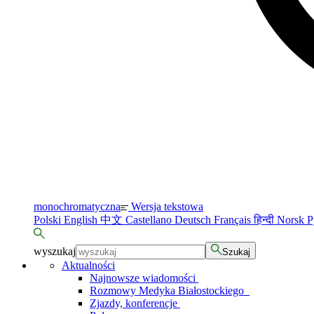
monochromatyczna
Wersja tekstowa
Polski
English
中文
Castellano
Deutsch
Français
हिन्दी
Norsk
Р
wyszukaj
Szukaj
Aktualności
Najnowsze wiadomości
Rozmowy Medyka Białostockiego
Zjazdy, konferencje