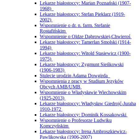
Lekarze białostoccy: Marian Poznański (1907-
1968)
Lekarze białostoccy: Stefan Pieklarz (1919-
2002)
Wspomnienie o dr. n. farm. Stefanie
Rostafińskim
Wspomnienie o Oldze Dąbrowskiej-Chwieroś
Lekarze białostoccy: Tamerlan Smolski (1914-
1994)
Lekarze białostoccy: Witold Stasiewicz (1900-
1975)
Lekarze białostoccy: Zygmunt Sieńkowski
(1906-1983)
Stulecie urodzin Adama Dowgirda
Wspomnienia z pracy w Studium Języków
Obcych AMB/UMB
Wspomnienie o Władysławie Wiechowskim
(1925-2013)
Lekarze białostoccy: Władysław Giedrojć-Juraha
1910-1972
Lekarze białostoccy: Dominik Kossakowski
Wspomnienie o Profesorze Ludwiku
Komczyńskim
Lekarze białostoccy: Irena Ambroszkiewicz-
Pawlikowska (1906-2007)