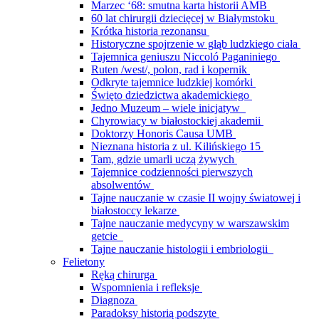
Marzec ‘68: smutna karta historii AMB
60 lat chirurgii dziecięcej w Białymstoku
Krótka historia rezonansu
Historyczne spojrzenie w głąb ludzkiego ciała
Tajemnica geniuszu Niccoló Paganiniego
Ruten /west/, polon, rad i kopernik
Odkryte tajemnice ludzkiej komórki
Święto dziedzictwa akademickiego
Jedno Muzeum – wiele inicjatyw
Chyrowiacy w białostockiej akademii
Doktorzy Honoris Causa UMB
Nieznana historia z ul. Kilińskiego 15
Tam, gdzie umarli uczą żywych
Tajemnice codzienności pierwszych
absolwentów
Tajne nauczanie w czasie II wojny światowej i
białostoccy lekarze
Tajne nauczanie medycyny w warszawskim
getcie
Tajne nauczanie histologii i embriologii
Felietony
Ręką chirurga
Wspomnienia i refleksje
Diagnoza
Paradoksy historią podszyte