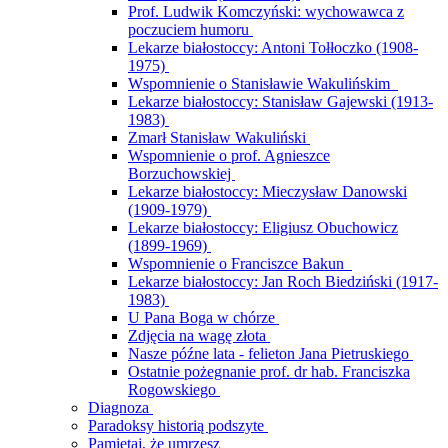
Prof. Ludwik Komczyński: wychowawca z
poczuciem humoru
Lekarze białostoccy: Antoni Tołłoczko (1908-
1975)
Wspomnienie o Stanisławie Wakulińskim
Lekarze białostoccy: Stanisław Gajewski (1913-
1983)
Zmarł Stanisław Wakuliński
Wspomnienie o prof. Agnieszce
Borzuchowskiej
Lekarze białostoccy: Mieczysław Danowski
(1909-1979)
Lekarze białostoccy: Eligiusz Obuchowicz
(1899-1969)
Wspomnienie o Franciszce Bakun
Lekarze białostoccy: Jan Roch Biedziński (1917-
1983)
U Pana Boga w chórze
Zdjęcia na wagę złota
Nasze późne lata - felieton Jana Pietruskiego
Ostatnie pożegnanie prof. dr hab. Franciszka
Rogowskiego
Diagnoza
Paradoksy historią podszyte
Pamiętaj, że umrzesz