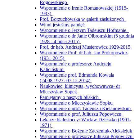
Rogowskiego
Wspomnienie o Irenie Romanowskiej (1915-
1993)
Prof. Borzuchowska w galerii zasłużonych
Winni jesteśmy pamięć
Wspomnienie o Jerzym Tadeuszu Hofmanie
Wspomnienie o dr Janie Olbromskim (5 grudnia
1928 - 4 lipca 2015)
Prof. dr hab. Andrzej Musierowicz 1929-2015
Wspomnienie Prof. dr hab. Jan Prokopowicz
(1931-2015)
Wspomnienie o profesorze Andrzeju
Kalicińskim
Wspomnienie prof. Edmunda Kowala
(24.08.1927- 07.12.2014)
Naukowiec, klinicysta, wychowawca- dr
Mieczysław Sopek
Pamiętamy o naszych bliskich
Wspomnienie o Mieczysławie Sopku
Wspomnienie o prof. Tadeuszu Kielanowskim
Wspomnienie o prof. Juliuszu Popowiczu
Lekarze białostoccy: Wacław Dzieszko (1901-
1971)
Wspomnienie o Bożenie Zaczeniuk-Aleksiejuk
Wspomnienie o profesorze Juliuszu Popowiczu