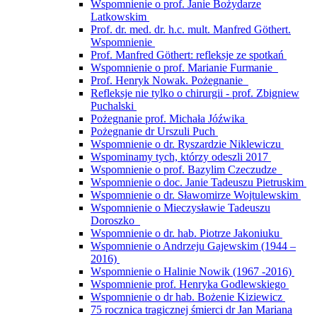
Wspomnienie o prof. Janie Bożydarze
Latkowskim
Prof. dr. med. dr. h.c. mult. Manfred Göthert.
Wspomnienie
Prof. Manfred Göthert: refleksje ze spotkań
Wspomnienie o prof. Marianie Furmanie
Prof. Henryk Nowak. Pożegnanie
Refleksje nie tylko o chirurgii - prof. Zbigniew
Puchalski
Pożegnanie prof. Michała Jóźwika
Pożegnanie dr Urszuli Puch
Wspomnienie o dr. Ryszardzie Niklewiczu
Wspominamy tych, którzy odeszli 2017
Wspomnienie o prof. Bazylim Czeczudze
Wspomnienie o doc. Janie Tadeuszu Pietruskim
Wspomnienie o dr. Sławomirze Wojtulewskim
Wspomnienie o Mieczysławie Tadeuszu
Doroszko
Wspomnienie o dr. hab. Piotrze Jakoniuku
Wspomnienie o Andrzeju Gajewskim (1944 –
2016)
Wspomnienie o Halinie Nowik (1967 -2016)
Wspomnienie prof. Henryka Godlewskiego
Wspomnienie o dr hab. Bożenie Kiziewicz
75 rocznica tragicznej śmierci dr Jan Mariana