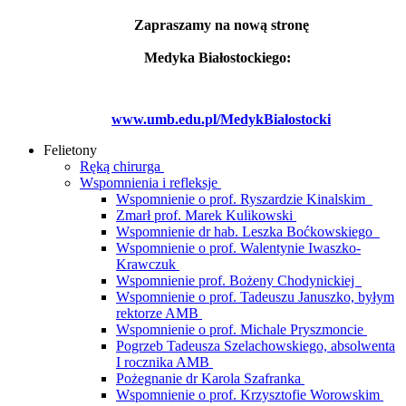
Zapraszamy na nową stronę
Medyka Białostockiego:
www.umb.edu.pl/MedykBialostocki
Felietony
Ręką chirurga
Wspomnienia i refleksje
Wspomnienie o prof. Ryszardzie Kinalskim
Zmarł prof. Marek Kulikowski
Wspomnienie dr hab. Leszka Boćkowskiego
Wspomnienie o prof. Walentynie Iwaszko-
Krawczuk
Wspomnienie prof. Bożeny Chodynickiej
Wspomnienie o prof. Tadeuszu Januszko, byłym
rektorze AMB
Wspomnienie o prof. Michale Pryszmoncie
Pogrzeb Tadeusza Szelachowskiego, absolwenta
I rocznika AMB
Pożegnanie dr Karola Szafranka
Wspomnienie o prof. Krzysztofie Worowskim