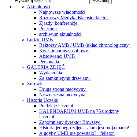
wyszukaj
Szukaj
Aktualności
Najnowsze wiadomości
Rozmowy Medyka Białostockiego
Zjazdy, konferencje
Polecane
archiwum aktualności
Ludzie UMB
Rektorzy AMB / UMB (układ chronologiczny)
Kwestionariusz osobowy
Absolwenci UMB
Personalia
GALERIA ZDJĘĆ
Wydarzenia
Za zamkniętymi drzwiami
Zdrowie
Druga strona medycyny
Nowoczesna medycyna
Historia Uczelni
Pradzieje Uczelni
KALENDARIUM UMB na 75 urodziny
Uczelni
Zapomniany dyrektor Bowszyc
Historia jednego zdjęcia - tam jest moja mama!
A gdyby UMB nie powstało? - felieton