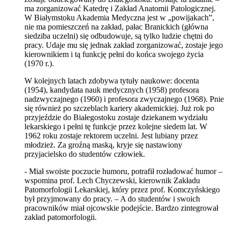
ma zorganizować Katedrę i Zakład Anatomii Patologicznej.
W Białymstoku Akademia Medyczna jest w „powijakach”,
nie ma pomieszczeń na zakład, pałac Branickich (główna
siedziba uczelni) się odbudowuje, są tylko ludzie chętni do
pracy. Udaje mu się jednak zakład zorganizować, zostaje jego
kierownikiem i tą funkcję pełni do końca swojego życia
(1970 r.).
W kolejnych latach zdobywa tytuły naukowe: docenta
(1954), kandydata nauk medycznych (1958) profesora
nadzwyczajnego (1960) i profesora zwyczajnego (1968). Pnie
się również po szczeblach kariery akademickiej. Już rok po
przyjeździe do Białegostoku zostaje dziekanem wydziału
lekarskiego i pełni tę funkcje przez kolejne siedem lat. W
1962 roku zostaje rektorem uczelni. Jest lubiany przez
młodzież. Za groźną maską, kryje się nastawiony
przyjacielsko do studentów człowiek.
- Miał swoiste poczucie humoru, potrafił rozładować humor –
wspomina prof. Lech Chyczewski, kierownik Zakładu
Patomorfologii Lekarskiej, który przez prof. Komczyńskiego
był przyjmowany do pracy. – A do studentów i swoich
pracowników miał ojcowskie podejście. Bardzo zintegrował
zakład patomorfologii.