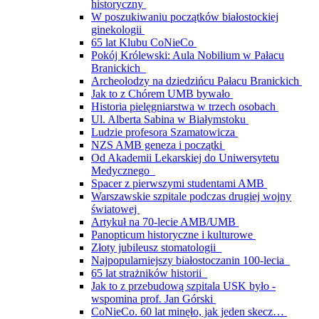
historyczny
W poszukiwaniu początków białostockiej
ginekologii
65 lat Klubu CoNieCo
Pokój Królewski: Aula Nobilium w Pałacu
Branickich
Archeolodzy na dziedzińcu Pałacu Branickich
Jak to z Chórem UMB bywało
Historia pielęgniarstwa w trzech osobach
Ul. Alberta Sabina w Białymstoku
Ludzie profesora Szamatowicza
NZS AMB geneza i początki
Od Akademii Lekarskiej do Uniwersytetu
Medycznego
Spacer z pierwszymi studentami AMB
Warszawskie szpitale podczas drugiej wojny
światowej
Artykuł na 70-lecie AMB/UMB
Panopticum historyczne i kulturowe
Złoty jubileusz stomatologii
Najpopularniejszy białostoczanin 100-lecia
65 lat strażników historii
Jak to z przebudową szpitala USK było -
wspomina prof. Jan Górski
CoNieCo. 60 lat minęło, jak jeden skecz…