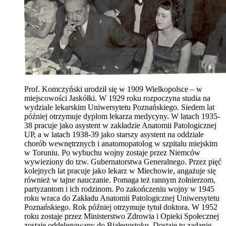
Prof. Komczyński urodził się w 1909 Wielkopolsce – w
miejscowości Jaskółki. W 1929 roku rozpoczyna studia na
wydziale lekarskim Uniwersytetu Poznańskiego. Siedem lat
później otrzymuje dyplom lekarza medycyny. W latach 1935-
38 pracuje jako asystent w zakładzie Anatomii Patologicznej
UP, a w latach 1938-39 jako starszy asystent na oddziale
chorób wewnętrznych i anatomopatolog w szpitalu miejskim
w Toruniu. Po wybuchu wojny zostaje przez Niemców
wywieziony do tzw. Gubernatorstwa Generalnego. Przez pięć
kolejnych lat pracuje jako lekarz w Miechowie, angażuje się
również w tajne nauczanie. Pomaga też rannym żołnierzom,
partyzantom i ich rodzinom. Po zakończeniu wojny w 1945
roku wraca do Zakładu Anatomii Patologicznej Uniwersytetu
Poznańskiego. Rok później otrzymuje tytuł doktora. W 1952
roku zostaje przez Ministerstwo Zdrowia i Opieki Społecznej
zostaje oddelegowany do Białegostoku. Dostaje tu zadanie –