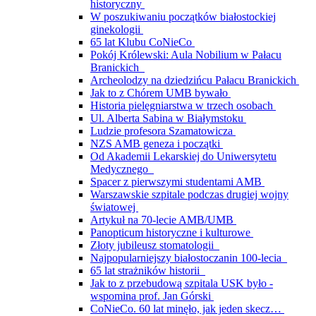
historyczny
W poszukiwaniu początków białostockiej
ginekologii
65 lat Klubu CoNieCo
Pokój Królewski: Aula Nobilium w Pałacu
Branickich
Archeolodzy na dziedzińcu Pałacu Branickich
Jak to z Chórem UMB bywało
Historia pielęgniarstwa w trzech osobach
Ul. Alberta Sabina w Białymstoku
Ludzie profesora Szamatowicza
NZS AMB geneza i początki
Od Akademii Lekarskiej do Uniwersytetu
Medycznego
Spacer z pierwszymi studentami AMB
Warszawskie szpitale podczas drugiej wojny
światowej
Artykuł na 70-lecie AMB/UMB
Panopticum historyczne i kulturowe
Złoty jubileusz stomatologii
Najpopularniejszy białostoczanin 100-lecia
65 lat strażników historii
Jak to z przebudową szpitala USK było -
wspomina prof. Jan Górski
CoNieCo. 60 lat minęło, jak jeden skecz…