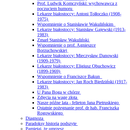
Prof. Ludwik Komczyński: wychowawca z
poczuciem humoru
Lekarze białostoccy: Antoni Tołłoczko (1908-
1975)
Wspomnienie o Stanisławie Wakulińskim
Lekarze białostoccy: Stanisław Gajewski (1913-
1983)
Zmarł Stanisław Wakuliński
Wspomnienie o prof. Agnieszce
Borzuchowskiej
Lekarze białostoccy: Mieczysław Danowski
(1909-1979)
Lekarze białostoccy: Eligiusz Obuchowicz
(1899-1969)
Wspomnienie o Franciszce Bakun
Lekarze białostoccy: Jan Roch Biedziński (1917-
1983)
U Pana Boga w chórze
Zdjęcia na wagę złota
Nasze późne lata - felieton Jana Pietruskiego
Ostatnie pożegnanie prof. dr hab. Franciszka
Rogowskiego
Diagnoza
Paradoksy historią podszyte
Pamiętaj, że umrzesz