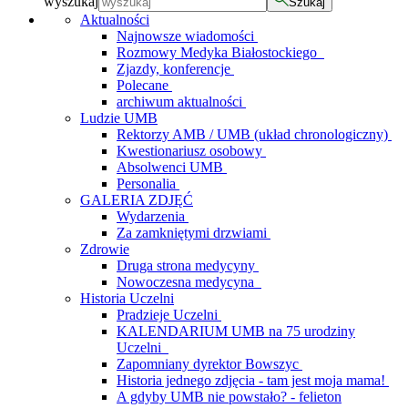
wyszukaj
Szukaj
Aktualności
Najnowsze wiadomości
Rozmowy Medyka Białostockiego
Zjazdy, konferencje
Polecane
archiwum aktualności
Ludzie UMB
Rektorzy AMB / UMB (układ chronologiczny)
Kwestionariusz osobowy
Absolwenci UMB
Personalia
GALERIA ZDJĘĆ
Wydarzenia
Za zamkniętymi drzwiami
Zdrowie
Druga strona medycyny
Nowoczesna medycyna
Historia Uczelni
Pradzieje Uczelni
KALENDARIUM UMB na 75 urodziny
Uczelni
Zapomniany dyrektor Bowszyc
Historia jednego zdjęcia - tam jest moja mama!
A gdyby UMB nie powstało? - felieton