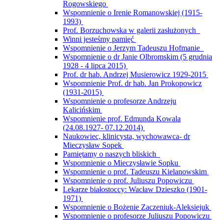
Rogowskiego
Wspomnienie o Irenie Romanowskiej (1915-
1993)
Prof. Borzuchowska w galerii zasłużonych
Winni jesteśmy pamięć
Wspomnienie o Jerzym Tadeuszu Hofmanie
Wspomnienie o dr Janie Olbromskim (5 grudnia
1928 - 4 lipca 2015)
Prof. dr hab. Andrzej Musierowicz 1929-2015
Wspomnienie Prof. dr hab. Jan Prokopowicz
(1931-2015)
Wspomnienie o profesorze Andrzeju
Kalicińskim
Wspomnienie prof. Edmunda Kowala
(24.08.1927- 07.12.2014)
Naukowiec, klinicysta, wychowawca- dr
Mieczysław Sopek
Pamiętamy o naszych bliskich
Wspomnienie o Mieczysławie Sopku
Wspomnienie o prof. Tadeuszu Kielanowskim
Wspomnienie o prof. Juliuszu Popowiczu
Lekarze białostoccy: Wacław Dzieszko (1901-
1971)
Wspomnienie o Bożenie Zaczeniuk-Aleksiejuk
Wspomnienie o profesorze Juliuszu Popowiczu