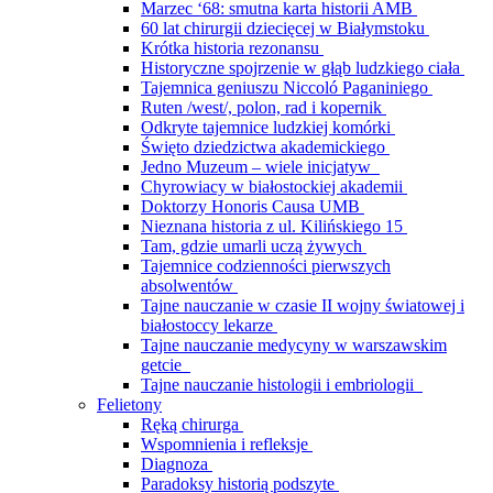
Marzec ‘68: smutna karta historii AMB
60 lat chirurgii dziecięcej w Białymstoku
Krótka historia rezonansu
Historyczne spojrzenie w głąb ludzkiego ciała
Tajemnica geniuszu Niccoló Paganiniego
Ruten /west/, polon, rad i kopernik
Odkryte tajemnice ludzkiej komórki
Święto dziedzictwa akademickiego
Jedno Muzeum – wiele inicjatyw
Chyrowiacy w białostockiej akademii
Doktorzy Honoris Causa UMB
Nieznana historia z ul. Kilińskiego 15
Tam, gdzie umarli uczą żywych
Tajemnice codzienności pierwszych
absolwentów
Tajne nauczanie w czasie II wojny światowej i
białostoccy lekarze
Tajne nauczanie medycyny w warszawskim
getcie
Tajne nauczanie histologii i embriologii
Felietony
Ręką chirurga
Wspomnienia i refleksje
Diagnoza
Paradoksy historią podszyte