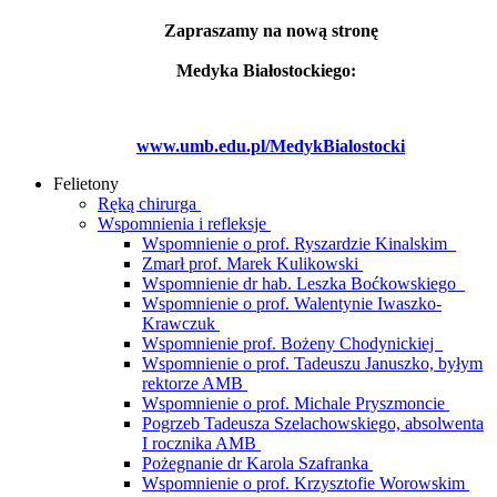
Zapraszamy na nową stronę
Medyka Białostockiego:
www.umb.edu.pl/MedykBialostocki
Felietony
Ręką chirurga
Wspomnienia i refleksje
Wspomnienie o prof. Ryszardzie Kinalskim
Zmarł prof. Marek Kulikowski
Wspomnienie dr hab. Leszka Boćkowskiego
Wspomnienie o prof. Walentynie Iwaszko-
Krawczuk
Wspomnienie prof. Bożeny Chodynickiej
Wspomnienie o prof. Tadeuszu Januszko, byłym
rektorze AMB
Wspomnienie o prof. Michale Pryszmoncie
Pogrzeb Tadeusza Szelachowskiego, absolwenta
I rocznika AMB
Pożegnanie dr Karola Szafranka
Wspomnienie o prof. Krzysztofie Worowskim