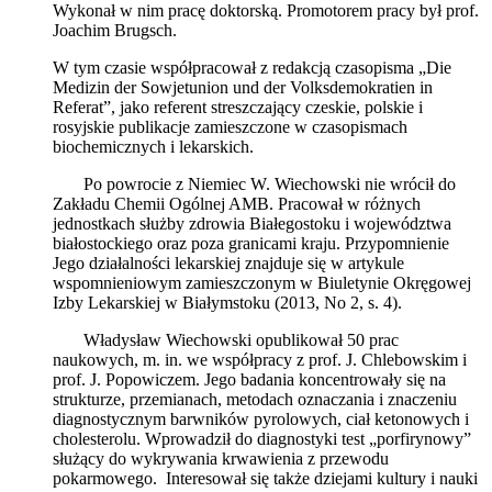
Wykonał w nim pracę doktorską. Promotorem pracy był prof.
Joachim Brugsch.
W tym czasie współpracował z redakcją czasopisma „Die
Medizin der Sowjetunion und der Volksdemokratien in
Referat”, jako referent streszczający czeskie, polskie i
rosyjskie publikacje zamieszczone w czasopismach
biochemicznych i lekarskich.
Po powrocie z Niemiec W. Wiechowski nie wrócił do
Zakładu Chemii Ogólnej AMB. Pracował w różnych
jednostkach służby zdrowia Białegostoku i województwa
białostockiego oraz poza granicami kraju. Przypomnienie
Jego działalności lekarskiej znajduje się w artykule
wspomnieniowym zamieszczonym w Biuletynie Okręgowej
Izby Lekarskiej w Białymstoku (2013, No 2, s. 4).
Władysław Wiechowski opublikował 50 prac
naukowych, m. in. we współpracy z prof. J. Chlebowskim i
prof. J. Popowiczem. Jego badania koncentrowały się na
strukturze, przemianach, metodach oznaczania i znaczeniu
diagnostycznym barwników pyrolowych, ciał ketonowych i
cholesterolu. Wprowadził do diagnostyki test „porfirynowy”
służący do wykrywania krwawienia z przewodu
pokarmowego. Interesował się także dziejami kultury i nauki