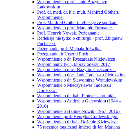
Wspomnienie o prof. Janie Bożydarze
Latkowskim
Prof. dr. med. dr. h.c. mult. Manfred Göthert.
Wspomnienie
Prof. Manfred Göthert: refleksje ze spotkań
Wspomnienie o prof. Marianie Furmanie
Prof. Henryk Nowak. Pożegnanie
Refleksje nie tylko o chirurgii - prof. Zbigniew
Puchalski
Pożegnanie prof. Michała Jóźwika
Pożegnanie dr Urszuli Puch
Wspomnienie o dr. Ryszardzie Niklewiczu
Wspominamy tych, którzy odeszli 2017
Wspomnienie o prof. Bazylim Czeczudze
Wspomnienie o doc. Janie Tadeuszu Pietruskim
Wspomnienie o dr. Sławomirze Wojtulewskim
Wspomnienie o Mieczysławie Tadeuszu
Doroszko
Wspomnienie o dr. hab. Piotrze Jakoniuku
Wspomnienie o Andrzeju Gajewskim (1944 –
2016)
Wspomnienie o Halinie Nowik (1967 -2016)
Wspomnienie prof. Henryka Godlewskiego
Wspomnienie o dr hab. Bożenie Kiziewicz
75 rocznica tragicznej śmierci dr Jan Mariana