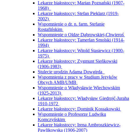
Lekarze białostoccy: Marian Poznański (1907-
1968)
Lekarze białostoccy: Stefan Pieklarz (1919-
2002)
Wspomnienie o dr. n. farm. Stefanie
Rostafińskim
Wspomnienie o Oldze Dąbrowskiej-Chwieroś
Lekarze białostoccy: Tamerlan Smolski (1914-
1994)
Lekarze białostoccy: Witold Stasiewicz (1900-
1975)
Lekarze białostoccy: Zygmunt Sieńkowski
(1906-1983)
Stulecie urodzin Adama Dowgirda
Wspomnienia z pracy w Studium Języków
Obcych AMB/UMB
Wspomnienie o Władysławie Wiechowskim
(1925-2013)
Lekarze białostoccy: Władysław Giedrojć-Juraha
1910-1972
Lekarze białostoccy: Dominik Kossakowski
Wspomnienie o Profesorze Ludwiku
Komczyńskim
Lekarze białostoccy: Irena Ambroszkiewicz-
Pawlikowska (1906-2007)