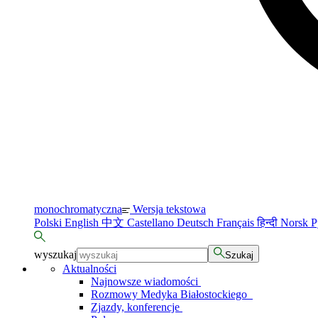
monochromatyczna
Wersja tekstowa
Polski
English
中文
Castellano
Deutsch
Français
हिन्दी
Norsk
Р
wyszukaj
Szukaj
Aktualności
Najnowsze wiadomości
Rozmowy Medyka Białostockiego
Zjazdy, konferencje